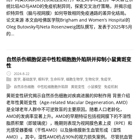
统比较AD与AMD的免疫机制异同，探索交叉治疗策略，并揭示组
织特异性（脑与视网膜）如何导致相同免疫通路的差异化结局。
论文来源 本文由哈佛医学院Brigham and Women’s Hospital的
Oleg Butovsky与Neta Rosenzweig团队撰写，发表于2025年5月
的...
自然杀伤细胞促进中性粒细胞胞外陷阱并抑制小鼠黄斑变
性
2024-8-22
医学
,
基础医学
,
眼科学
,
生命科学
,
细胞生物学
,
生物化学
,
免疫学
,
自然杀伤细胞
中性粒细胞胞外陷阱
黄斑变性
小鼠模型
免疫机制
黄斑变性研究揭示自然杀伤细胞对疾病进展的抑制作用 背景介绍
老年性黄斑变性（Age-related Macular Degeneration, AMD）
是全球老年人群中不可逆致盲的主要原因。随着人口老龄化，
AMD的发病率显著上升。AMD的早期特征包括视网膜下的不溶性
脂质积聚（即玻璃疣），晚期则表现为视网膜色素上皮（RPE）和
光感受器萎缩（干性AMD）以及脉络膜新生血管形成（湿性
AMD）。其中，湿性AMD约占90%的视力损失案例。 尽管抗血管