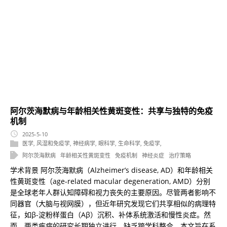
阿尔茨海默病与年龄相关性黄斑变性：共享与独特的免疫
机制
2025-5-10
医学
,
风湿和免疫学
,
神经病学
,
眼科学
,
生命科学
,
免疫学
,
阿尔茨海默病
年龄相关性黄斑变性
免疫机制
神经炎症
治疗策略
学术背景 阿尔茨海默病（Alzheimer’s disease, AD）和年龄相关
性黄斑变性（age-related macular degeneration, AMD）分别
是全球老年人群认知障碍和视力丧失的主要原因。尽管两者影响不
同器官（大脑与视网膜），但近年研究发现它们共享相似的病理特
征，如β-淀粉样蛋白（Aβ）沉积、补体系统激活和慢性炎症。然
而，两类疾病的研究长期独立进行，缺乏跨学科整合。本文旨在系