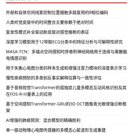
外部和自体空间线索控制位置细胞多路复用的θ相位编码
人类听觉皮层中的时间整合主要依赖于绝对时间
复发性模式补全驱动新皮层对感觉推断的表征
深度学习模型用于12导联ECG分类中的特征分析与可解释性研究
MASA-TCN：多锚点空间感知时序卷积神经网络用于连续与离散脑
电情感识别
用于失衡心电图分类的样本生成和增强注意力模块的深度表示学习
慢性疾病预防的多类别反事实解释估算与一致性评估
基于音频视觉Transformer的孤独症儿童多模态互动风格识别及其
在FOS-R-III量表上的应用
基于空间感知Transformer-GRU的3D OCT图像青光眼增强诊断框
架
AI增强的肺癌预测：混合模型的精确胜利
单一振动物理心电图传感器的多模态心脏波形生成重建