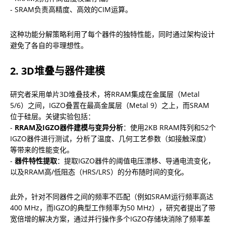
- SRAM负责高精度、高效的CIM运算。
这种功能分解策略利用了每个器件的独特性能，同时通过架构设计
避免了各自的非理想性。
2. 3D堆叠与器件建模
研究者采用单片3D堆叠技术，将RRAM集成在金属层（Metal 
5/6）之间，IGZO叠置在最高金属层（Metal 9）之上，而SRAM
位于硅层。关键实验包括：

- 
RRAM及IGZO器件建模与变异分析
：使用2KB RRAM阵列和52个
IGZO器件进行测试，分析了温度、几何工艺参数（如接触深度）
等带来的性能变化。

- 
器件特性提取
：提取IGZO器件的阈值电压漂移、导通电流变化，
以及RRAM高/低阻态（HRS/LRS）的分布随时间的变化。
此外，针对不同器件之间的频率不匹配（例如SRAM运行频率高达
400 MHz，而IGZO的典型工作频率为50 MHz），研究者提出了带
宽倍增的解决方案，通过并行操作多个IGZO存储块消除了频率差