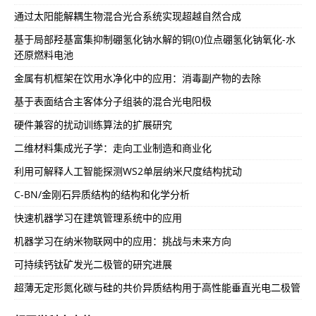
通过太阳能解耦生物混合光合系统实现超越自然合成
基于局部羟基富集抑制硼氢化钠水解的铜(0)位点硼氢化钠氧化-水
还原燃料电池
金属有机框架在饮用水净化中的应用：消毒副产物的去除
基于表面结合主客体分子组装的混合光电阳极
硬件兼容的扰动训练算法的扩展研究
二维材料集成光子学：走向工业制造和商业化
利用可解释人工智能探测WS2单层纳米尺度结构扰动
C-BN/金刚石异质结构的结构和化学分析
快速机器学习在建筑管理系统中的应用
机器学习在纳米物联网中的应用：挑战与未来方向
可持续钙钛矿发光二极管的研究进展
超薄无定形氮化碳与硅的共价异质结构用于高性能垂直光电二极管