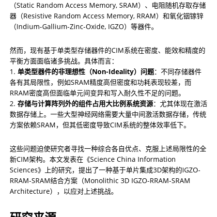
（Static Random Access Memory, SRAM）、电阻随机存取存储
器（Resistive Random Access Memory, RRAM）和氧化铟镓锌
（Indium-Gallium-Zinc-Oxide, IGZO）等器件。
然而，现有基于单类型存储器件的CIM系统在密度、能效和精度的
平衡方面面临诸多挑战。具体而言：

1. 
单类型器件的非理想性（Non-Ideality）问题
：不同存储器件
各有其局限性，例如SRAM精度高但密度和功耗表现较差，而
RRAM密度高但面临单元间变异和写入耐久性不足的问题。

2. 
存储与计算阵列外的组件占用大比例系统资源
：尤其体现在激活
数据存储上。一些大型神经网络需要大量中间激活数据存储，传统
方案依赖SRAM，但其低密度导致CIM系统的整体效率低下。
这些问题迫使研究者寻找一种综合各自优点、克服上述局限性的全
新CIM架构。本文发表在《Science China Information 
Sciences》上的研究，提出了一种基于单片集成3D架构的IGZO-
RRAM-SRAM结合方案（Monolithic 3D IGZO-RRAM-SRAM 
Architecture），以应对上述挑战。