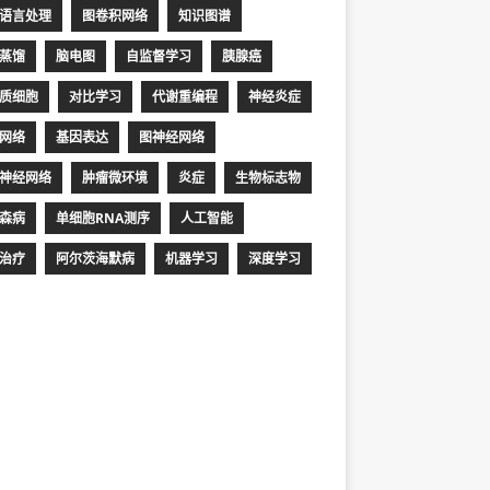
语言处理
图卷积网络
知识图谱
蒸馏
脑电图
自监督学习
胰腺癌
质细胞
对比学习
代谢重编程
神经炎症
网络
基因表达
图神经网络
神经网络
肿瘤微环境
炎症
生物标志物
森病
单细胞RNA测序
人工智能
治疗
阿尔茨海默病
机器学习
深度学习