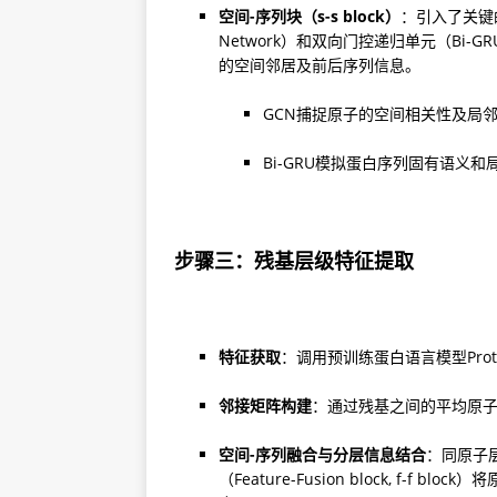
空间-序列块（s-s block）
：引入了关键的s
Network）和双向门控递归单元（Bi-GRU，Bi
GCN捕捉原子的空间相关性及局
Bi-GRU模拟蛋白序列固有语义
步骤三：残基层级特征提取
特征获取
：调用预训练蛋白语言模型Pro
邻接矩阵构建
：通过残基之间的平均原
空间-序列融合与分层信息结合
：同原子层
（Feature-Fusion block, f