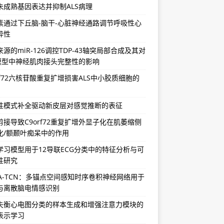
未成熟基因表达并抑制ALS病理
素通过下丘脑-脑干-心脏神经通路调节呼吸性心
异性
源的miR-126调控TDP-43轴突局部合成及其对
S模型中神经肌肉接头完整性的影响
rf72六核苷酸重复扩增损害ALS中小胶质细胞的
性模式补全驱动新皮层对感觉推断的表征
剪接导致C9orf72重复扩增外显子化在肌萎缩侧
化/额颞叶痴呆中的作用
学习模型用于12导联ECG分类中的特征分析与可
性研究
SA-TCN：多锚点空间感知时序卷积神经网络用于
与离散脑电情感识别
失衡心电图分类的样本生成和增强注意力模块的
表示学习