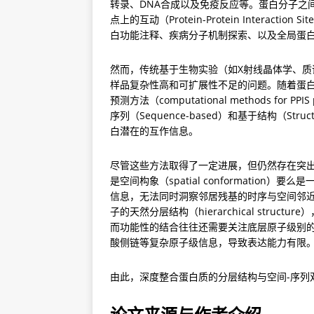
转录、DNA合成以及免疫反应等。蛋白分子之间的相互作用（
点上的互动（Protein-Protein Interact
白功能注释、疾病分子机制探索、以及全局蛋白互
然而，传统基于生物实验（如X射线晶体学、质
样品复杂性高和可扩展性不足的问题。随着蛋白
预测方法（computational methods fo
序列（Sequence-based）和基于结构（St
白潜在的互作信息。
尽管这些方法取得了一定进展，但仍然存在突
是空间构象（spatial conformation）要
信息，无法同时洞察邻居残基的时序与空间邻
子的天然分层结构（hierarchical struc
而功能性的结合往往还需要关注底层原子级别
酸侧链等复杂原子级信息，导致表达能力有限
由此，深度整合蛋白质的分层结构与空间-序列双