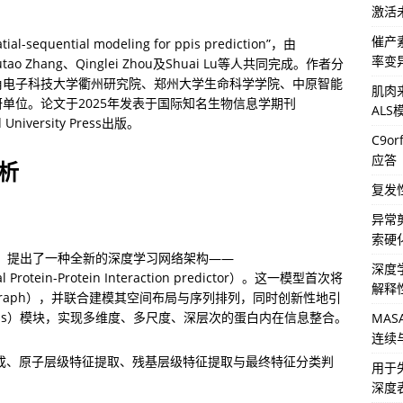
激活
催产
al-sequential modeling for ppis prediction”，由
率变
Shoutao Zhang、Qinglei Zhou及Shuai Lu等人共同完成。作者分
角电子科技大学衢州研究院、郑州大学生命科学学院、中原智能
肌肉来
单位。论文于2025年发表于国际知名生物信息学期刊
AL
d University Press出版。
C9o
应答
析
复发
异常
索硬
，提出了一种全新的深度学习网络架构——
深度
tial Protein-Protein Interaction predictor）。这一模型首次将
解释
al graph），并联合建模其空间布局与序列排列，同时创新性地引
al，简称s-s）模块，实现多维度、多尺度、深层次的蛋白内在信息整合。
MA
连续
图生成、原子层级特征提取、残基层级特征提取与最终特征分类判
用于
深度