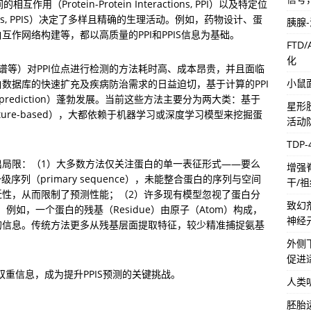
Protein-Protein Interactions, PPI）以及特定位
ion Sites, PPIS）决定了多样且精确的生理活动。例如，药物设计、蛋
胰腺
作网络构建等，都以高质量的PPI和PPIS信息为基础。
FTD
化
谱等）对PPI位点进行检测的方法耗时高、成本昂贵，并且面临
小鼠
数据库的快速扩充及疾病防治需求的日益迫切，基于计算的PPI
r PPIS prediction）蓬勃发展。当前这些方法主要分为两大类：基于
星形
ructure-based），大都依赖于机器学习或深度学习模型来挖掘蛋
活动
TDP
出局限：（1）大多数方法仅关注蛋白的单一表征形式——要么
增强
么是一级序列（primary sequence），未能整合蛋白的序列与空间
干/
近性，从而限制了预测性能；（2）许多现有模型忽视了蛋白分
致幻
ture），例如，一个蛋白的残基（Residue）由原子（Atom）构成，
神经
的信息。传统方法更多从残基层面提取特征，较少精准捕捉氨基
。
外侧
促进
重信息，成为提升PPIS预测的关键挑战。
人类
胚胎