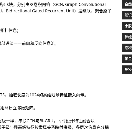
-s块，分别由图卷积网络（GCN, Graph Convolutional 
自然
directional Gated Recurrent Unit）层级联，聚合原子
知识
小胶
邻拓扑信息；
神经
和局部语法——前向和反向信息流。
卷积
帕金
免疫
tT5，抽取长度为1024的高维残基特征嵌入向量。
子距离建立邻接矩阵。
级一样，串联GCN与Bi-GRU，同时设计特征融合块
-f block）将原子级与残基级特征按隶属关系映射拼接，多层次信息充分耦