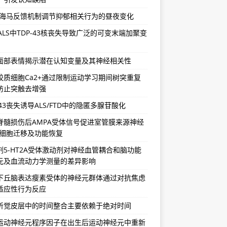
-海马反馈机制调节抑郁相关行为的昼夜变化
/ALS中TDP-43核丧失导致广泛的可变末端加聚变
面部表情揭示潜在认知变量及其神经相关性
胶质细胞Ca2+通过限制运动学习期间树突重复
防止突触去增强
-43丧失诱导ALS/FTD中的隐匿多腺苷酸化
脊髓损伤后AMPA受体信号促进室管膜来源神经
祖细胞迁移及功能恢复
剂5-HT2A受体激动剂对神经血管耦合和脑功能
元及血流动力学测量的差异影响
下丘脑表达瘦素受体的神经元群体通过对抗焦虑
适应性行为反应
听觉皮层中的时间整合主要依赖于绝对时间
运动神经元程序因子在出生后运动神经元中重新