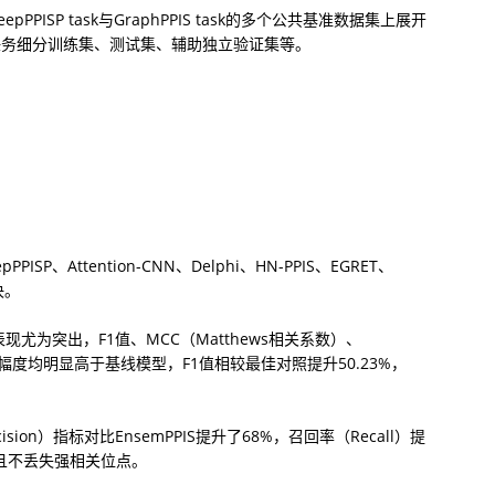
pPPISP task与GraphPPIS task的多个公共基准数据集上展开
任务细分训练集、测试集、辅助独立验证集等。
pPPISP、Attention-CNN、Delphi、HN-PPIS、EGRET、
决。
表现尤为突出，F1值、MCC（Matthews相关系数）、
）平均提升幅度均明显高于基线模型，F1值相较最佳对照提升50.23%，
ion）指标对比EnsemPPIS提升了68%，召回率（Recall）提
性且不丢失强相关位点。