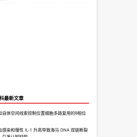
科最新文章
和自体空间线索控制位置细胞多路复用的θ相位
感染和慢性 IL-1 升高导致海马 DNA 双链断裂
，引发认知缺陷