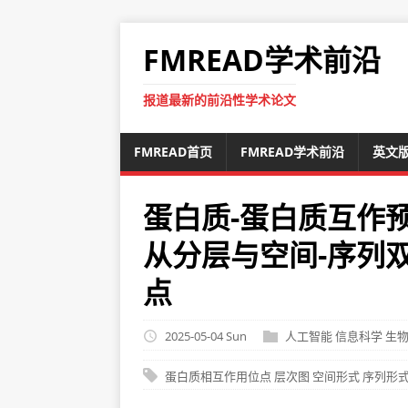
FMREAD学术前沿
报道最新的前沿性学术论文
FMREAD首页
FMREAD学术前沿
英文
蛋白质-蛋白质互作预
从分层与空间-序列
点
2025-05-04 Sun
人工智能
信息科学
生
蛋白质相互作用位点
层次图
空间形式
序列形