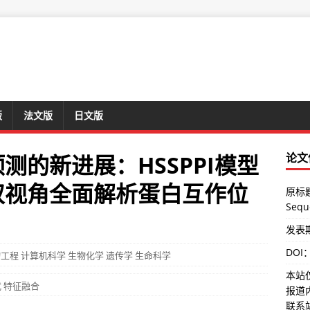
版
法文版
日文版
测的新进展：HSSPPI模型
论文
双视角全面解析蛋白互作位
原标题：
Seque
发表期刊
DOI
物工程
计算机科学
生物化学
遗传学
生命科学
本站
式
特征融合
报道
联系站