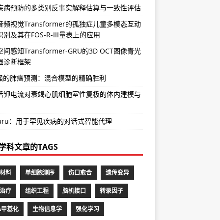
疾病预防的多类别反事实解释估算与一致性评估
频视觉Transformer的孤独症儿童多模态互动
别及其在FOS-R-III量表上的应用
间感知Transformer-GRU的3D OCT图像青光
强诊断框架
增强的肺癌预测：混合模型的精确胜利
活钾电流对衰竭心肌细胞室性复极的体内建模与
Guru：用于罕见疾病的对话式智能代理
学科文章的TAGS
材料
单细胞测序
伤口愈合
遗传变异
治疗
组织工程
脑机接口
转录因子
A甲基化
生物信息学
强化学习