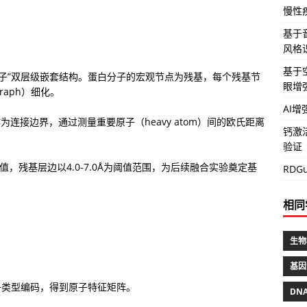
慢性
基于音
风格识
基于空
原子”双层级嵌套结构。蛋白分子的宏观节点为残基，每个残基节
眼增
graph）细化。
AI
连接边界，通过测量重要原子（heavy atom）间的欧氏距离
钙激
验证
选阈值，残基层边以4.0-7.0Å为阈值范围，为后续融合实验奠定基
RD
相同
生物
基因
种原子类型编码，得到原子特征矩阵。
DN