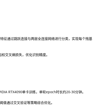
合特征通过跳跃连接与两层全连接网络进行分类，实现每个残基
与加权交叉熵损失，优化识别精度。
IDIA RTX4090单卡训练，单轮epoch时长约20-30分钟。
距离阈值通过交叉验证等策略综合优化。