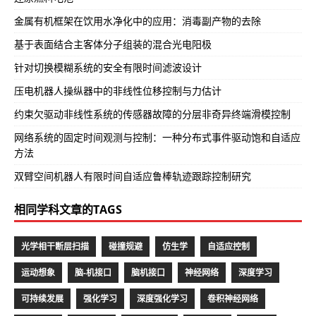
金属有机框架在饮用水净化中的应用：消毒副产物的去除
基于表面结合主客体分子组装的混合光电阳极
针对切换模糊系统的安全有限时间滤波设计
压电机器人操纵器中的非线性位移控制与力估计
约束欠驱动非线性系统的传感器故障的分层非奇异终端滑模控制
网络系统的固定时间观测与控制：一种分布式事件驱动饱和自适应
方法
双臂空间机器人有限时间自适应鲁棒轨迹跟踪控制研究
相同学科文章的TAGS
光学相干断层扫描
碰撞规避
仿生学
自适应控制
运动想象
脑-机接口
脑机接口
神经网络
深度学习
可持续发展
强化学习
深度强化学习
卷积神经网络