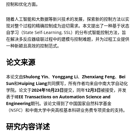
控制和优化方面。
随着人工智能和大数据等新兴技术的发展，探索新的控制方法以实
现对整个过程的精确控制成为迫切需求。本文提出了一种基于状态
自学习（State Self-Learning, SSL）的分布式智能控制方法，旨
在解决多反应器级联过程中的建模与控制难题，并为过程工业提供
一种新颖且高效的控制范式。
论文来源
本论文由
Shulong Yin
、
Yonggang Li
、
Zhenxiang Feng
、
Bei 
Sun
和
Huiping Liang
共同撰写，所有作者均来自中南大学自动化
学院。论文于
2024年10月23日
提交，同年
12月3日
被接受，并发
表于
IEEE Transactions on Automation Science and 
Engineering
期刊。该论文得到了中国国家自然科学基金
（NSFC）和中南大学中央高校基本科研业务费专项资金的支持。
研究内容详述