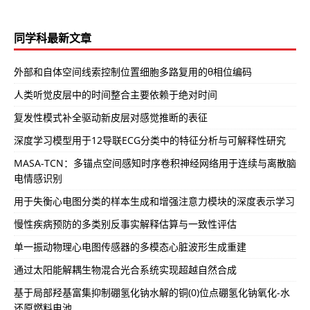
同学科最新文章
外部和自体空间线索控制位置细胞多路复用的θ相位编码
人类听觉皮层中的时间整合主要依赖于绝对时间
复发性模式补全驱动新皮层对感觉推断的表征
深度学习模型用于12导联ECG分类中的特征分析与可解释性研究
MASA-TCN：多锚点空间感知时序卷积神经网络用于连续与离散脑
电情感识别
用于失衡心电图分类的样本生成和增强注意力模块的深度表示学习
慢性疾病预防的多类别反事实解释估算与一致性评估
单一振动物理心电图传感器的多模态心脏波形生成重建
通过太阳能解耦生物混合光合系统实现超越自然合成
基于局部羟基富集抑制硼氢化钠水解的铜(0)位点硼氢化钠氧化-水
还原燃料电池