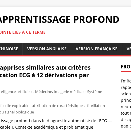
PPRENTISSAGE PROFOND
INTE LIÉS À CE TERME
CHINOISE
VERSION ANGLAISE
VERSION FRANÇAISE
V
apprises similaires aux critères
FRO
ication ECG à 12 dérivations par
FmRe
rappo
telligence artificielle
,
Médecine
,
Imagerie médicale
,
Système
scien
prin
ificielle explicable
attribution de caractéristiques
fibrillation
neuro
du signal biologique
tout 
disci
ntissage profond dans le diagnostic automatisé de l’ECG —
papie
licable I. Contexte académique et problématique