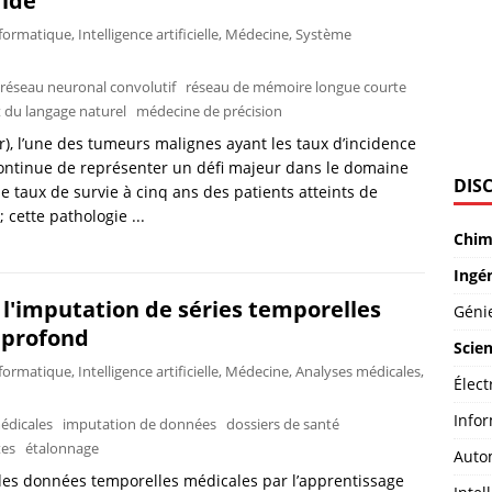
ride
formatique
,
Intelligence artificielle
,
Médecine
,
Système
réseau neuronal convolutif
réseau de mémoire longue courte
 du langage naturel
médecine de précision
, l’une des tumeurs malignes ayant les taux d’incidence
continue de représenter un défi majeur dans le domaine
DISC
le taux de survie à cinq ans des patients atteints de
cette pathologie ...
Chim
Ingén
 l'imputation de séries temporelles
Génie
 profond
Scien
formatique
,
Intelligence artificielle
,
Médecine
,
Analyses médicales
,
Élect
Infor
édicales
imputation de données
dossiers de santé
es
étalonnage
Auto
 des données temporelles médicales par l’apprentissage