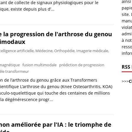
ainsi
ant de collecte de signaux physiologiques pour le
papie
ue, existe depuis plus d’...
site.
manu
viola
 la progression de l'arthrose du genou
admi
à not
timodaux
resso
telligence artificielle
,
Médecine
,
Orthopédie
,
Imagerie médicale
,
infor
 magnétique
fusion multimodale
prédiction de progression
RSS
le transformeur
on de l’arthrose du genou grâce aux Transformers
>>>
C
ientifique L’arthrose du genou (Knee Osteoarthritis, KOA)
ulo-squelettique qui touche des centaines de millions
la dégénérescence progr...
on améliorée par l'IA : le triomphe de