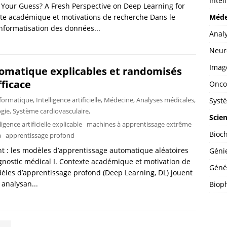
Intel
Your Guess? A Fresh Perspective on Deep Learning for
Méde
xte académique et motivations de recherche Dans le
nformatisation des données...
Analy
Neuro
Image
omatique explicables et randomisés
fficace
Oncol
formatique
,
Intelligence artificielle
,
Médecine
,
Analyses médicales
,
Systè
gie
,
Système cardiovasculaire
,
Scien
ligence artificielle explicable
machines à apprentissage extrême
Bioch
a
apprentissage profond
nt : les modèles d’apprentissage automatique aléatoires
Génie
iagnostic médical I. Contexte académique et motivation de
Géné
èles d’apprentissage profond (Deep Learning, DL) jouent
 analysan...
Bioph