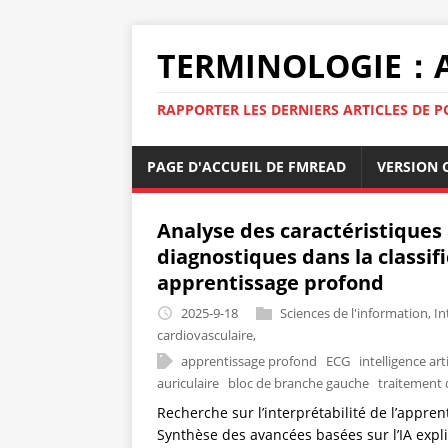
TERMINOLOGIE：A
RAPPORTER LES DERNIERS ARTICLES DE PO
PAGE D'ACCUEIL DE FMREAD
VERSION 
Analyse des caractéristiques 
diagnostiques dans la classif
apprentissage profond
2025-9-18
Sciences de l'information
,
In
cardiovasculaire
,
apprentissage profond
ECG
intelligence art
auriculaire
bloc de branche gauche
traitement 
Recherche sur l’interprétabilité de l’appre
Synthèse des avancées basées sur l’IA exp