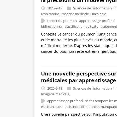
la précision d’un modèle hyb
2025-9-18
Sciences de l'information
,
In
respiratoire
,
Imagerie médicale
,
Oncologie
,
cancer du poumon
apprentissage profond
bidirectionnel
classification de texte
traitement
Contexte Le cancer du poumon (lung cancer)
et de mortalité les plus élevés au monde, 
médical moderne. D’après les statistiques, 
cancer du poumon reste extrêmement bas ; 
Une nouvelle perspective sur
médicales par apprentissage
2025-9-18
Sciences de l'information
,
In
Imagerie médicale
,
apprentissage profond
séries temporelles m
électroniques
biais inductif
données manquant
Une nouvelle perspective sur l’imputation