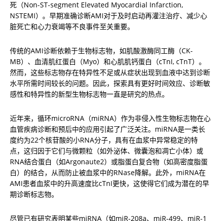
死（Non-ST-segment Elevated Myocardial Infarction, 
NSTEMI）。早期准确诊断AMI对于及时启动再灌注治疗、减少心
脏死亡和心力衰竭等不良事件至关重要。
传统的AMI诊断依赖于生物标志物，如肌酸激酶同工酶（CK-
MB）、血清肌红蛋白（Myo）和心肌肌钙蛋白（cTnI, cTnT）。
然而，这些标志物存在特异性不足或从症状出现到血液中达到诊断
水平所需时间较长的问题。因此，探索具有更好时间效应、诊断敏
感性和特异性的新型生物标志物一直是研究的热点。
近年来，循环microRNA（miRNA）作为非侵入性生物标志物在心
血管疾病诊断和预后中的应用引起了广泛关注。miRNA是一类长
度约为22个核苷酸的小RNA分子，具有在血浆中异常稳定的特
点，这归因于它们与微颗粒（如外泌体、微囊泡和凋亡小体）或
RNA结合蛋白（如Argonaute2）或脂蛋白复合物（如高密度脂蛋
白）的结合，从而防止被血浆中的RNase降解。此外，miRNA在
AMI患者血浆中的升高速度比cTnI更快，这使得它们成为潜在的早
期诊断标志物。
尽管已有研究表明某些miRNA（如miR-208a、miR-499、miR-1