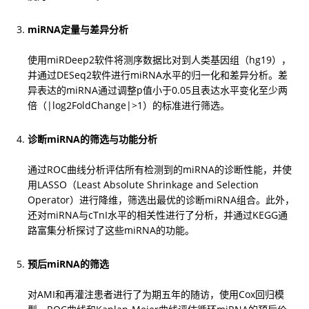
miRNA定量与差异分析
使用miRDeep2软件将测序数据比对到人类基因组（hg19），
并通过DESeq2软件进行miRNA水平的归一化和差异分析。差
异表达的miRNA通过调整p值小于0.05且表达水平变化至少两
倍（|log2FoldChange|>1）的标准进行筛选。
诊断miRNA的筛选与功能分析
通过ROC曲线分析评估所有检测到的miRNA的诊断性能，并使
用LASSO（Least Absolute Shrinkage and Selection 
Operator）进行降维，筛选出最优的诊断miRNA组合。此外，
还对miRNA与cTnI水平的相关性进行了分析，并通过KEGG通
路富集分析探讨了这些miRNA的功能。
预后miRNA的筛选
对AMI和再灌注患者进行了为期五年的随访，使用Cox回归模