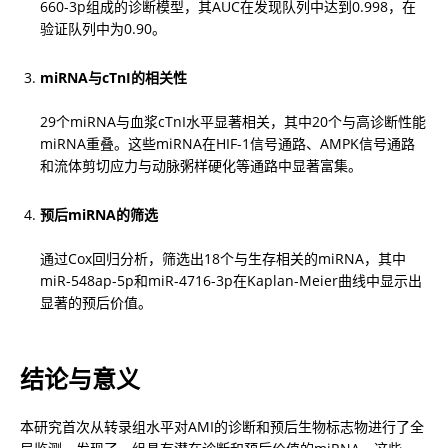
660-3p组成的诊断模型，其AUC在发现队列中达到0.998，在
验证队列中为0.90。
miRNA与cTnI的相关性
29个miRNA与血浆cTnI水平显著相关，其中20个与高诊断性能
miRNA重叠。这些miRNA在HIF-1信号通路、AMPK信号通路
和流体剪切应力与动脉粥样硬化等通路中显著富集。
预后miRNA的筛选
通过Cox回归分析，筛选出18个与生存相关的miRNA，其中
miR-548ap-5p和miR-4716-3p在Kaplan-Meier曲线中显示出
显著的预后价值。
结论与意义
本研究首次从转录组水平对AMI的诊断和预后生物标志物进行了全