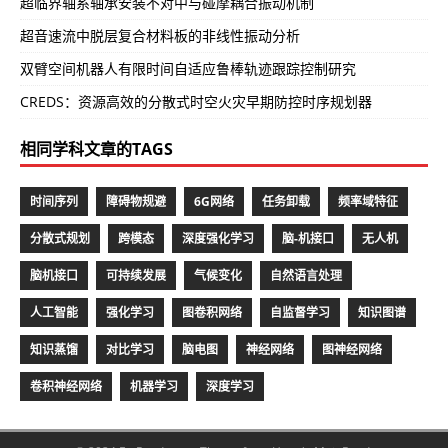
超临界轴系轴承安装不对中与碰摩耦合振动机制
超音速流中脱层复合材料板的非线性振动分析
双臂空间机器人有限时间自适应鲁棒轨迹跟踪控制研究
CREDS：资源高效的分散式时空火灾早期防控时序规划器
相同学科文章的TAGS
时间序列
障碍物规避
6G网络
任务卸载
频率域特征
分散式规划
跨模态
深度强化学习
脑-机接口
无人机
脑机接口
可持续发展
气候变化
自然语言处理
人工智能
强化学习
图卷积网络
自监督学习
知识图谱
知识蒸馏
对比学习
脑电图
神经网络
图神经网络
卷积神经网络
机器学习
深度学习