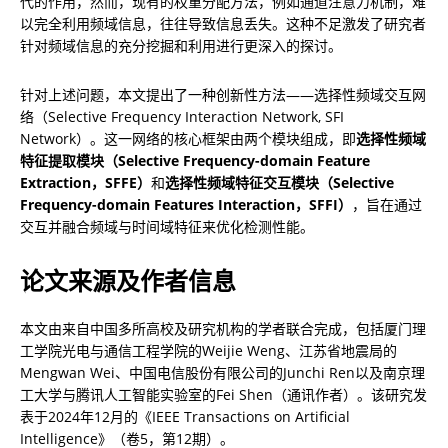
代的作用，然而，现有的权重分配方法，例如通道注意力机制，难
以完全利用频域信息，往往导致信息丢失。这种不足激发了研究者
针对频域信息的充分挖掘和利用进行更深入的探讨。
针对上述问题，本文提出了一种创新性方法——选择性频域交互网
络（Selective Frequency Interaction Network, SFI 
Network）。这一网络的核心框架由两个模块组成，即
选择性频域
特征提取模块（Selective Frequency-domain Feature 
Extraction，SFFE）
和
选择性频域特征交互模块（Selective 
Frequency-domain Features Interaction，SFFI）
，旨在通过
交互并融合频域与时间域特征来优化检测性能。
论文来源及作者信息
本文由来自中国多所高校及研究机构的学者联合完成，包括厦门理
工学院光电与通信工程学院的Weijie Weng、江苏省地震局的
Mengwan Wei、中国电信股份有限公司的Junchi Ren以及南京理
工大学与腾讯人工智能实验室的Fei Shen（通讯作者）。该研究发
表于2024年12月的《IEEE Transactions on Artificial 
Intelligence》（卷5，第12期）。