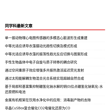
同学科最新文章
单一振动物理心电图传感器的多模态心脏波形生成重建
中等光适应诱导衣藻摆动光趋性切换及模式形成
中等光适应诱导衣藻的振荡性趋光反应切换与图案形成
手性生物晶体中电子自旋与质子转移的耦合研究
通过空间重原子效应增强多共振热激活延迟荧光发射
通过太阳能解耦生物混合光合系统实现超越自然合成
基于局部羟基富集抑制硼氢化钠水解的铜(0)位点硼氢化钠氧化-水
还原燃料电池
金属有机框架在饮用水净化中的应用：消毒副产物的去除
非晶CuSBox复合催化CO2电催化还原为CO