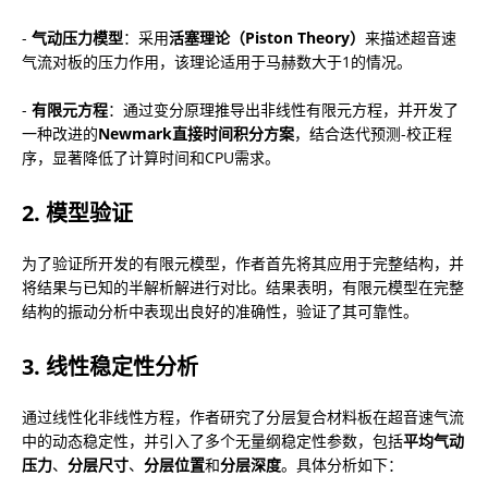
- 
气动压力模型
：采用
活塞理论（Piston Theory）
来描述超音速
气流对板的压力作用，该理论适用于马赫数大于1的情况。
- 
有限元方程
：通过变分原理推导出非线性有限元方程，并开发了
一种改进的
Newmark直接时间积分方案
，结合迭代预测-校正程
序，显著降低了计算时间和CPU需求。
2. 模型验证
为了验证所开发的有限元模型，作者首先将其应用于完整结构，并
将结果与已知的半解析解进行对比。结果表明，有限元模型在完整
结构的振动分析中表现出良好的准确性，验证了其可靠性。
3. 线性稳定性分析
通过线性化非线性方程，作者研究了分层复合材料板在超音速气流
中的动态稳定性，并引入了多个无量纲稳定性参数，包括
平均气动
压力
、
分层尺寸
、
分层位置
和
分层深度
。具体分析如下：