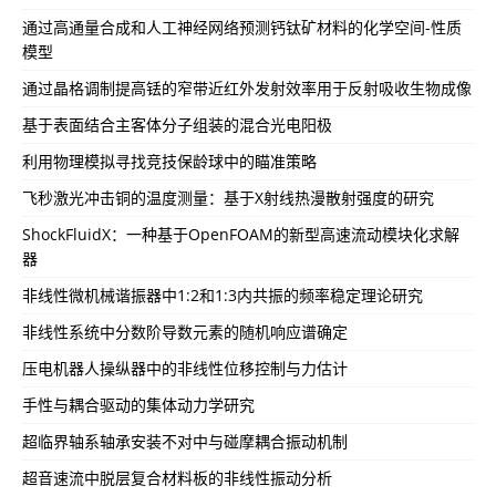
通过高通量合成和人工神经网络预测钙钛矿材料的化学空间-性质
模型
通过晶格调制提高铥的窄带近红外发射效率用于反射吸收生物成像
基于表面结合主客体分子组装的混合光电阳极
利用物理模拟寻找竞技保龄球中的瞄准策略
飞秒激光冲击铜的温度测量：基于X射线热漫散射强度的研究
ShockFluidX：一种基于OpenFOAM的新型高速流动模块化求解
器
非线性微机械谐振器中1:2和1:3内共振的频率稳定理论研究
非线性系统中分数阶导数元素的随机响应谱确定
压电机器人操纵器中的非线性位移控制与力估计
手性与耦合驱动的集体动力学研究
超临界轴系轴承安装不对中与碰摩耦合振动机制
超音速流中脱层复合材料板的非线性振动分析