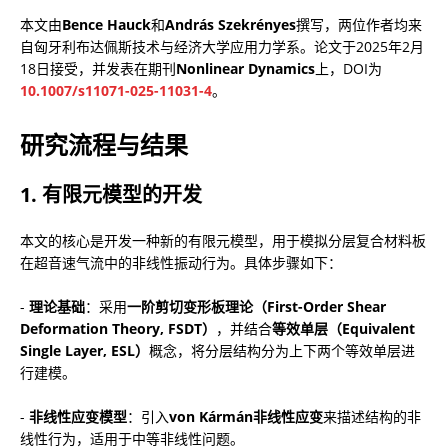
本文由
Bence Hauck
和
András Szekrényes
撰写，两位作者均来
自匈牙利布达佩斯技术与经济大学应用力学系。论文于2025年2月
18日接受，并发表在期刊
Nonlinear Dynamics
上，DOI为
10.1007/s11071-025-11031-4
。
研究流程与结果
1. 有限元模型的开发
本文的核心是开发一种新的有限元模型，用于模拟分层复合材料板
在超音速气流中的非线性振动行为。具体步骤如下：
- 
理论基础
：采用
一阶剪切变形板理论（First-Order Shear 
Deformation Theory, FSDT）
，并结合
等效单层（Equivalent 
Single Layer, ESL）
概念，将分层结构分为上下两个等效单层进
行建模。
- 
非线性应变模型
：引入
von Kármán非线性应变
来描述结构的非
线性行为，适用于中等非线性问题。