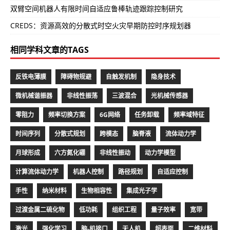
双臂空间机器人有限时间自适应鲁棒轨迹跟踪控制研究
CREDS：资源高效的分散式时空火灾早期防控时序规划器
相同学科文章的TAGS
反铁电薄膜
障碍物规避
自触发机制
隐身技术
微机械谐振器
非线性振荡
三波混合
光机械传感器
零阻力
频率切换方案
6G网络
任务卸载
频率域特征
时间序列
分散式规划
跨模态
脑脊液
流体动力学
月球形成
六方氮化硼
非线性振动
动力学模型
计算流体动力学
机器人控制
路径规划
自适应控制
手性
纳米材料
生物相容性
集成光子学
过渡金属二硫化物
低功耗
组织工程
量子效率
宽带
激光
强化学习
脑-机接口
无人机
超表面
二维材料