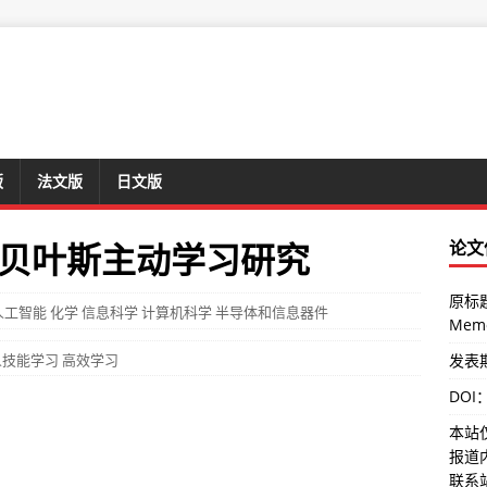
版
法文版
日文版
贝叶斯主动学习研究
论文
原标题：
人工智能
化学
信息科学
计算机科学
半导体和信息器件
Memo
人技能学习
高效学习
发表期刊
DOI
本站
报道
联系站