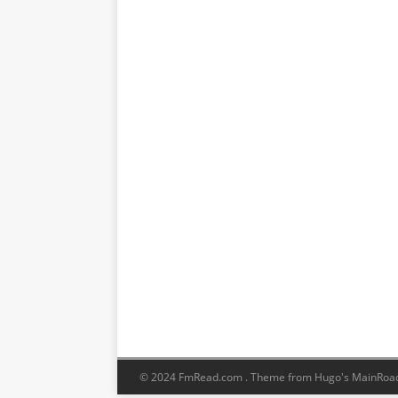
© 2024 FmRead.com .
Theme from Hugo's MainRoa