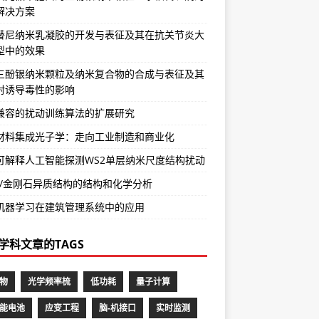
解决方案
替尼纳米乳凝胶的开发与表征及其在抗关节炎大
型中的效果
三酚银纳米颗粒及纳米复合物的合成与表征及其
射诱导毒性的影响
兼容的扰动训练算法的扩展研究
材料集成光子学：走向工业制造和商业化
可解释人工智能探测WS2单层纳米尺度结构扰动
BN/金刚石异质结构的结构和化学分析
机器学习在建筑管理系统中的应用
学科文章的TAGS
物
光学频率梳
低功耗
量子计算
能电池
应变工程
脑-机接口
实时监测