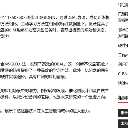
绿色
巴瑞
1×50×50×2的忆阻器BDNN，通过DBAL方法，成功训练机
鼠模
习方法相比，主动学习方法在相同的标注数据量下，显著提高了
邻苯
器的CIM系统在处理这些任务时，表现出极高的能效和速度，
对辐
大潜力。
硬件
二维
合MSGLD方法，实现了高效的DBAL。这一创新不仅显著减少
利用
源受限的场景提供了一种高效的学习方法。此外，忆阻器的固有
C-
的硬件实现途径，具有广阔的应用前景。
快速
泛的应用场景中的潜力，例如药物发现、催化剂设计和蛋白质生
作条件，以减少设备间的差异，也是未来研究的一个重要方向。
相同
路，展示了忆阻器技术在人工智能领域中的巨大潜力。
聚合
太阳