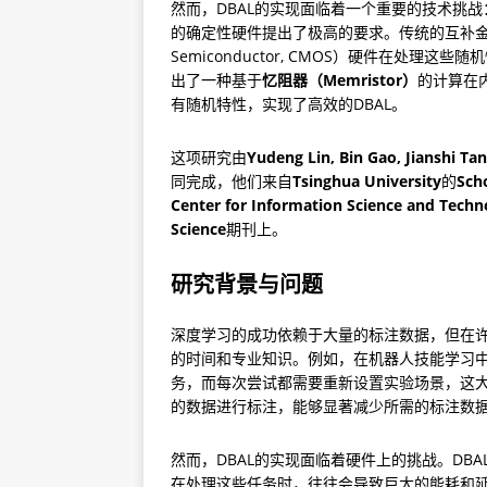
然而，DBAL的实现面临着一个重要的技术挑
的确定性硬件提出了极高的要求。传统的互补金属氧化物半
Semiconductor, CMOS）硬件在处
出了一种基于
忆阻器（Memristor）
的计算在内存
有随机特性，实现了高效的DBAL。
这项研究由
Yudeng Lin, Bin Gao, Jianshi T
同完成，他们来自
Tsinghua University
的
Scho
Center for Information Science and Techn
Science
期刊上。
研究背景与问题
深度学习的成功依赖于大量的标注数据，但在
的时间和专业知识。例如，在机器人技能学习
务，而每次尝试都需要重新设置实验场景，这大
的数据进行标注，能够显著减少所需的标注数
然而，DBAL的实现面临着硬件上的挑战。DB
在处理这些任务时，往往会导致巨大的能耗和延