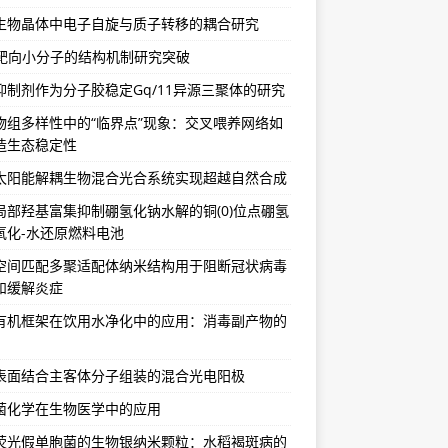
生物晶体中电子自旋与质子转移的耦合研究
A靶向小分子的结构机制研究突破
抑制剂作为分子胶稳定Gq/11异源三聚体的研究
物组多样性中的“临界点”现象：交叉喂养网络如
造生态稳定性
太阳能解耦生物混合光合系统实现超越自然合成
局部羟基富集抑制硼氢化钠水解的铜(0)位点硼氢
氧化-水还原燃料电池
空间匹配多聚适配体纳米结构用于阻断冠状病毒
和缓解炎症
有机框架在饮用水净化中的应用：消毒副产物的
表面结合主客体分子组装的混合光电阳极
菌化学在生物医学中的应用
荧光假单胞菌的生物银纳米颗粒：水稻褐斑病的