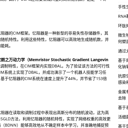
手性
RN
环肽
阻器的CIM框架。忆阻器是一种新型的非易失性存储器件，其
微生
的随机特性。利用这些特性，忆阻器可以高效地生成随机数，并
何塑
和能耗。
通过
动力学（Memristor Stochastic Gradient Langevin 
基于
调制特性，在CIM框架内实现DBAL。为了验证该方法的可行性
化钠
IM系统上实现了DBAL，并成功演示了一个机器人技能学习任
抗原
基于忆阻器的CIM系统在速度上提升了44%，并节省了153倍
感染
金属
去除
基于
忆阻器在读取和调制过程中表现出高斯分布的随机波动，这为高
活细
SGLD方法，利用忆阻器的随机特性，实现了网络权重的高效更
（BDNN）能够高效地从不确定样本中学习，并准确地捕捉预
基于