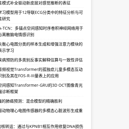
性模式补全驱动新皮层对感觉推断的表征
学习模型用于12导联ECG分类中的特征分析与可
性研究
SA-TCN：多锚点空间感知时序卷积神经网络用于
与离散脑电情感识别
失衡心电图分类的样本生成和增强注意力模块的
表示学习
疾病预防的多类别反事实解释估算与一致性评估
频视觉Transformer的孤独症儿童多模态互动
别及其在FOS-R-III量表上的应用
间感知Transformer-GRU的3D OCT图像青光
强诊断框架
增强的肺癌预测：混合模型的精确胜利
振动物理心电图传感器的多模态心脏波形生成重
P的核转运：通过与KPNB1相互作用修复DNA损伤