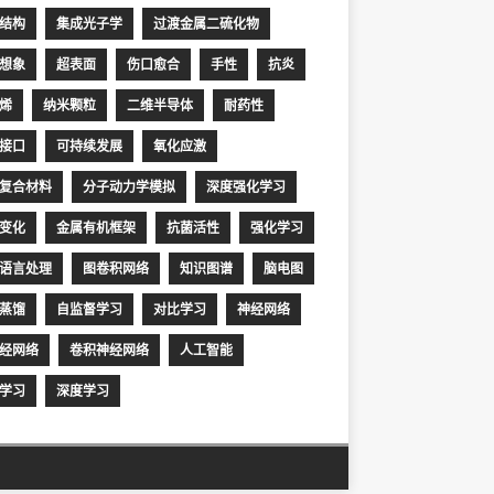
结构
集成光子学
过渡金属二硫化物
想象
超表面
伤口愈合
手性
抗炎
烯
纳米颗粒
二维半导体
耐药性
接口
可持续发展
氧化应激
复合材料
分子动力学模拟
深度强化学习
变化
金属有机框架
抗菌活性
强化学习
语言处理
图卷积网络
知识图谱
脑电图
蒸馏
自监督学习
对比学习
神经网络
经网络
卷积神经网络
人工智能
学习
深度学习