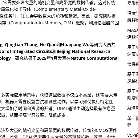
战：它需要处理大量的随机变量和高带宽的数据传输，这对传统
复发
导体（Complementary Metal-Oxide-
深度
理这些随机性任务时，往往会导致巨大的能耗和延迟。因此，研究团队提
解释
（Computation-in-Memory, CIM）框架，利用忆阻器的固
MA
连续
ang, Qingtian Zhang, He Qian和Huaqiang Wu
等研究人员共
用于
ol of Integrated Circuits
和
Beijing National Research 
深度
ology
。研究结果于
2025年1月
发表在
Nature Computational 
慢性
基于音
风格识
基于空
许多实际应用场景中，获取这些数据不仅成本高昂，还需要大量
眼增
中，机器人需要反复尝试和调整动作，以学习如何执行特定任
AI
大增加了时间和资源的开销。DBAL通过主动选择最有信息量
据量，从而提高学习效率，降低成本。
单一
建
AL涉及大量的随机变量和高带宽的数据传输，传统的CMOS硬件
VC
迟。此外，DBAL还需要生成大量的高斯随机数，这是一个计