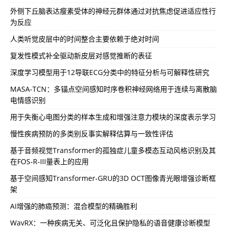
外侧下丘脑表达瘦素受体的神经元群体通过对抗焦虑促进适应性行
为反应
人类听觉皮层中的时间整合主要依赖于绝对时间
复发性模式补全驱动新皮层对感觉推断的表征
深度学习模型用于12导联ECG分类中的特征分析与可解释性研究
MASA-TCN：多锚点空间感知时序卷积神经网络用于连续与离散脑
电情感识别
用于失衡心电图分类的样本生成和增强注意力模块的深度表示学习
慢性疾病预防的多类别反事实解释估算与一致性评估
基于音频视觉Transformer的孤独症儿童多模态互动风格识别及其
在FOS-R-III量表上的应用
基于空间感知Transformer-GRU的3D OCT图像青光眼增强诊断框
架
AI增强的肺癌预测：混合模型的精确胜利
WavRX：一种疾病无关、可泛化且保护隐私的语音健康诊断模型