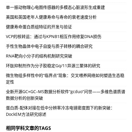
单一振动物理心电图传感器的多模态心脏波形生成重建
美国和英国老年人健康寿命与寿命的衰老速度分析
健康寿命蛋白质组特征的开发与验证
VCP的核转运：通过与KPNB1相互作用修复DNA损伤
手性生物晶体中电子自旋与质子转移的耦合研究
RNA靶向小分子的结构机制研究突破
环肽抑制剂作为分子胶稳定Gq/11异源三聚体的研究
微生物组多样性中的“临界点”现象：交叉喂养网络如何塑造生态稳
定性
全新开源GC×GC–MS数据分析软件“gcduo”问世——多维色谱质谱
数据分析的创新突破
蛋白质-配体对接在低中分辨率冷冻电镜密度图下的新突破：
DockEM方法研究综述
相同学科文章的TAGS