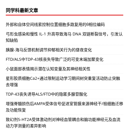
同学科最新文章
外部和自体空间线索控制位置细胞多路复用的θ相位编码
弓形虫感染和慢性 IL-1 升高导致海马 DNA 双链断裂信号，引发认
知缺陷
胰腺-海马反馈机制调节抑郁相关行为的昼夜变化
FTD/ALS中TDP-43核丧失导致广泛的可变末端加聚变化
小鼠面部表情揭示潜在认知变量及其神经相关性
星形胶质细胞Ca2+通过限制运动学习期间树突重复活动防止突触
去增强
TDP-43丧失诱导ALS/FTD中的隐匿多腺苷酸化
增强脊髓损伤后AMPA受体信号促进室管膜来源神经干/祖细胞迁移
及功能恢复
致幻剂5-HT2A受体激动剂对神经血管耦合和脑功能神经元及血流
动力学测量的差异影响