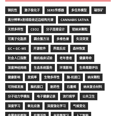
铜抗性
激子极化子
SERS传感器
多任务模型
磁铁矿
高分辨率X射线吸收近边结构光谱
CANNABIS SATIVA
天然多样性
CEO2
分子连接设计
钯纳米颗粒
可离子化脂质
耦合簇方法
多维色谱
失活突变
GC × GC–MS
开源软件
界面反应
森林恢复
社会人口指数
随机临床试验
老年患者
健康寿命
深度神经网络
生态系统服务
环境影响
生命周期评估
健康影响
发病率
生物多样性
脑-机接口
纳米颗粒
可持续发展
脑机接口
耐药性
石墨烯
纳米复合材料
分子动力学模拟
电子健康记录
流行病学
公共卫生
深度学习
氧化应激
深度强化学习
气候变化
金属有机框架
抗菌活性
自监督学习
人工智能