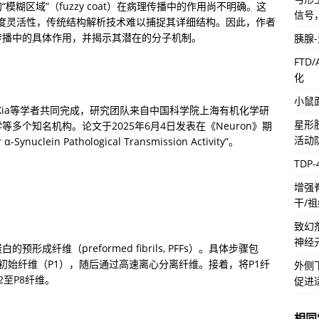
糊区域”（fuzzy coat）在病理传播中的作用尚不明确。这
信号
度灵活性，传统结构解析技术难以捕捉其详细结构。因此，作者
传播中的具体作用，并揭示其潜在的分子机制。
胰腺
FTD
化
小鼠
ncheng Xia等学者共同完成，研究团队来自中国科学院上海有机化学研
星形
多个知名机构。论文于2025年6月4日发表在《Neuron》期
活动
α-Synuclein Pathological Transmission Activity”。
TDP
增强
干/
致幻
神经
成纤维（preformed fibrils, PFFs）。具体步骤包
初始纤维（P1），随后通过高速离心分离纤维。接着，将P1纤
外侧
至P8纤维。
促进
相同