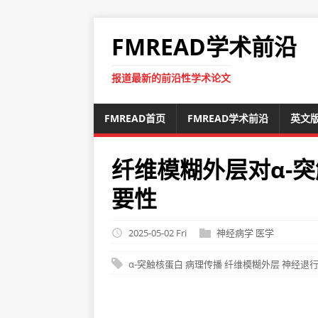
FMREAD学术前沿
报道最新的前沿性学术论文
FMREAD首页
FMREAD学术前沿
英文
纤维模糊外层对α-
要性
2025-05-02 Fri
神经病学
医学
α-突触核蛋白
病理传播
纤维模糊外层
神经退