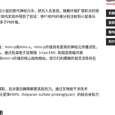
生型小鼠的原代神经元中，研究人员发现，随着纤维扩增轮次的增
机器
体内实验中得到了验证：将P1和P8纤维分别注射到小鼠海马
多于P8纤维。
胶质
脑电
阿尔
ini-p和mini-s。mini-p纤维具有更高的神经元传播活性，
集。通过低温电子显微镜（cryo-EM）和固态核磁共振
p和mini-s纤维的核心结构相似，但它们的模糊外层灵活性存在
元摄取，且对蛋白酶降解更具抵抗力。通过生物层干涉技术
SPG（heparan sulfate proteoglycan）的结合亲和力
用