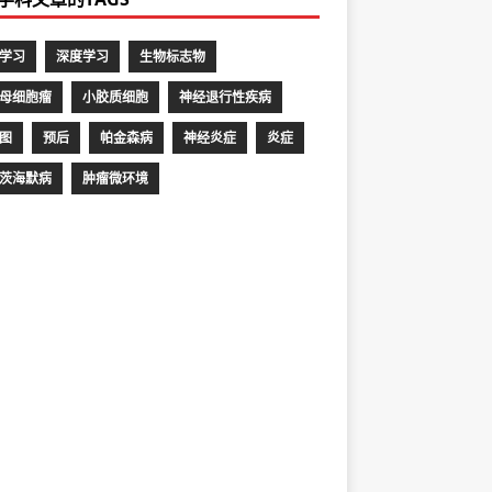
学习
深度学习
生物标志物
母细胞瘤
小胶质细胞
神经退行性疾病
图
预后
帕金森病
神经炎症
炎症
茨海默病
肿瘤微环境