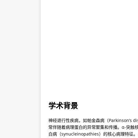
学术背景
神经退行性疾病，如帕金森病（Parkinson’s dise
常伴随着病理蛋白的异常聚集和传播。α-突触核蛋
白病（synucleinopathies）的核心病理