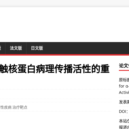
版
法文版
日文版
突触核蛋白病理传播活性的重
论文
原标题：
for α
Activ
发表期
行性疾病
治疗靶点
DOI
本站
报道