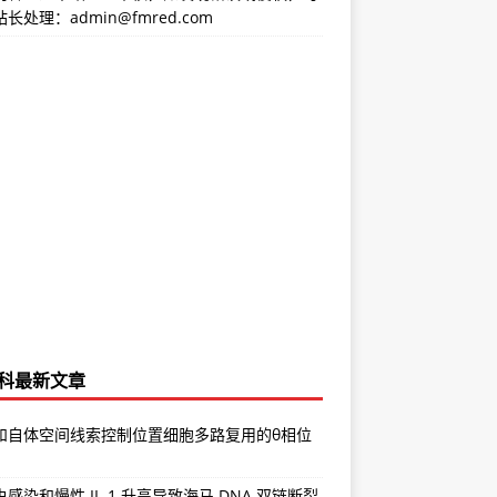
长处理：admin@fmred.com
科最新文章
和自体空间线索控制位置细胞多路复用的θ相位
感染和慢性 IL-1 升高导致海马 DNA 双链断裂