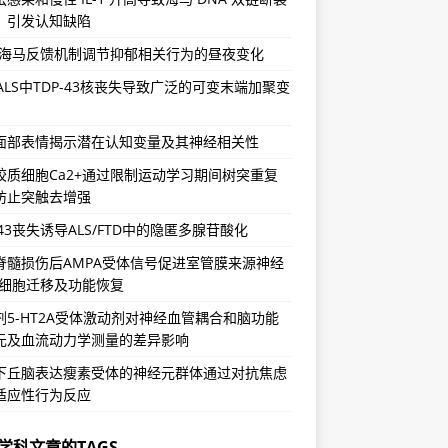
，引发认知缺陷
-海马反馈机制调节抑郁相关行为的昼夜变化
/ALS中TDP-43核丧失导致广泛的可变末端加聚变
面部表情揭示潜在认知变量及其神经相关性
胶质细胞Ca2+通过限制运动学习期间树突重复
防止突触去增强
-43丧失诱导ALS/FTD中的隐匿多腺苷酸化
脊髓损伤后AMPA受体信号促进室管膜来源神经
祖细胞迁移及功能恢复
剂5-HT2A受体激动剂对神经血管耦合和脑功能
元及血流动力学测量的差异影响
下丘脑表达瘦素受体的神经元群体通过对抗焦虑
适应性行为反应
学科文章的TAGS