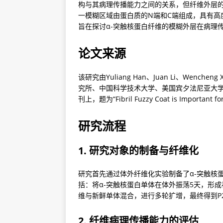
构与其病理传播能力之间的关系，但纤维外层的“模
一模糊区域由蛋白质的N端和C端组成，具有高
旨在探讨α-突触核蛋白纤维的模糊外层在病理
论文来源
该研究由Yuliang Han、Juan Li、We
究所、中国科学技术大学、美国宾夕法尼亚大学等
刊上，题为“Fibril Fuzzy Coat is Important for 
研究流程
1. 研究对象的制备与纤维化
研究首先通过体外纤维化实验制备了α-突触核蛋白的预形
括：将α-突触核蛋白单体在体外振荡5天，形成
维与新鲜单体混合，进行多轮扩增，最终得到P2
2. 纤维病理传播能力的评估