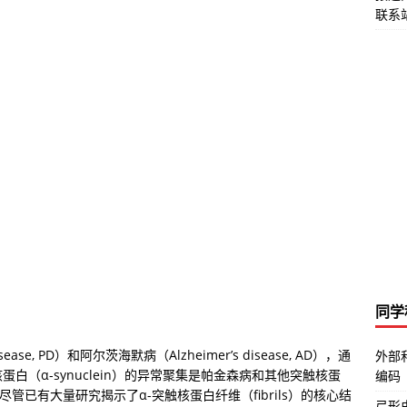
联系站
同学
ase, PD）和阿尔茨海默病（Alzheimer’s disease, AD），通
外部
白（α-synuclein）的异常聚集是帕金森病和其他突触核蛋
编码
特征。尽管已有大量研究揭示了α-突触核蛋白纤维（fibrils）的核心结
弓形虫