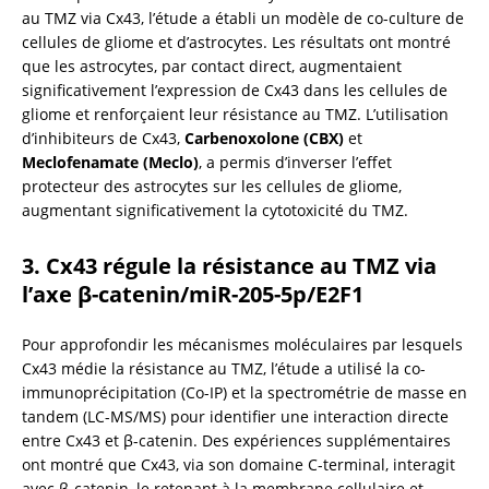
au TMZ via Cx43, l’étude a établi un modèle de co-culture de 
cellules de gliome et d’astrocytes. Les résultats ont montré 
que les astrocytes, par contact direct, augmentaient 
significativement l’expression de Cx43 dans les cellules de 
gliome et renforçaient leur résistance au TMZ. L’utilisation 
d’inhibiteurs de Cx43, 
Carbenoxolone (CBX)
 et 
Meclofenamate (Meclo)
, a permis d’inverser l’effet 
protecteur des astrocytes sur les cellules de gliome, 
augmentant significativement la cytotoxicité du TMZ.
3. Cx43 régule la résistance au TMZ via 
l’axe β-catenin/miR-205-5p/E2F1
Pour approfondir les mécanismes moléculaires par lesquels 
Cx43 médie la résistance au TMZ, l’étude a utilisé la co-
immunoprécipitation (Co-IP) et la spectrométrie de masse en 
tandem (LC-MS/MS) pour identifier une interaction directe 
entre Cx43 et β-catenin. Des expériences supplémentaires 
ont montré que Cx43, via son domaine C-terminal, interagit 
avec β-catenin, le retenant à la membrane cellulaire et 