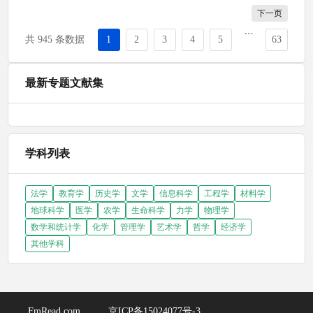
下一页
共 945 条数据
1
2
3
4
5
63
最新专题文献集
学科列表
法学
教育学
历史学
文学
信息科学
工程学
材料学
地球科学
医学
农学
生命科学
力学
物理学
数学和统计学
化学
管理学
艺术学
哲学
经济学
其他学科
FmRead.com
京ICP备15024077号-3