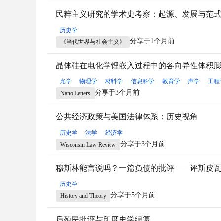
民粹主义研究的学术史考察：起源、发展与范
历史学
分享于1个月前
《当代世界与社会主义》
晶体硅在电化学锂嵌入过程中的各向异性体积
光学
物理学
材料学
信息科学
教育学
声学
工程
分享于3个月前
Nano Letters
公共经济政策与美国法律体系：历史视角
历史学
法学
经济学
分享于3个月前
Wisconsin Law Review
穆斯林能言说吗？一篇负债的批评——评斯皮
历史学
分享于5个月前
History and Theory
后殖民批评与印度史学编纂