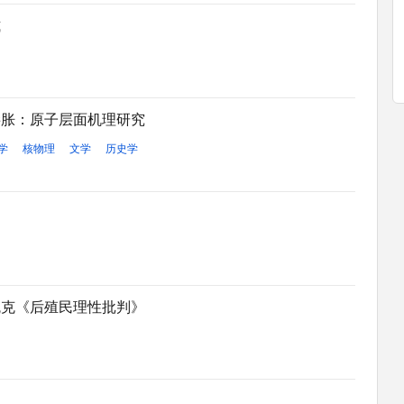
式
膨胀：原子层面机理研究
学
核物理
文学
历史学
瓦克《后殖民理性批判》