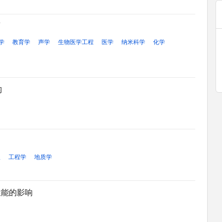
面
学
教育学
声学
生物医学工程
医学
纳米科学
化学
构
程
工程学
地质学
性能的影响