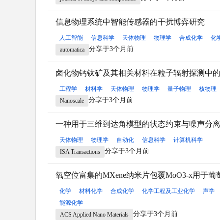
信息物理系统中智能传感器的干扰博弈研究
人工智能
信息科学
天体物理
物理学
合成化学
化
分享于3个月前
automatica
卤化物钙钛矿及其相关材料在粒子辐射探测中
工程学
材料学
天体物理
物理学
量子物理
核物理
分享于3个月前
Nanoscale
一种用于三维到达角模型的状态约束与噪声分
天体物理
物理学
自动化
信息科学
计算机科学
分享于3个月前
ISA Transactions
氧空位富集的MXene纳米片包覆MoO3-x用于
化学
材料化学
合成化学
化学工程及工业化学
声学
能源化学
分享于3个月前
ACS Applied Nano Materials