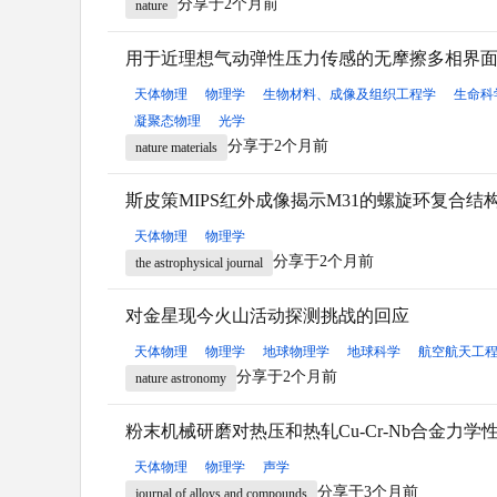
分享于2个月前
nature
用于近理想气动弹性压力传感的无摩擦多相界
天体物理
物理学
生物材料、成像及组织工程学
生命科
凝聚态物理
光学
分享于2个月前
nature materials
斯皮策MIPS红外成像揭示M31的螺旋环复合结
天体物理
物理学
分享于2个月前
the astrophysical journal
对金星现今火山活动探测挑战的回应
天体物理
物理学
地球物理学
地球科学
航空航天工
分享于2个月前
nature astronomy
粉末机械研磨对热压和热轧Cu-Cr-Nb合金力学
天体物理
物理学
声学
分享于3个月前
journal of alloys and compounds