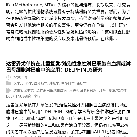
呤（Methotrexate, MTX）为核心的维持治疗。长期以来，研究表
明，足够的抗代谢物系统暴露对于持续缓解至关重要。然而，为了
在确保药物暴露的同时减少复发风险，抗代谢物剂量的调整策略是
否会引发其他治疗相关的不良事件，至今仍存在争议。 以往研究
常常忽略抗代谢物服药依从性对复发风险的影响，而这可能直接影
响白细胞或中性粒细胞的反应以及患儿最终预后。在此背...
达雷妥尤单抗在儿童复发/难治性急性淋巴细胞白血病或淋
巴母细胞淋巴瘤中的应用：DELPHINUS研究
2025-1-3
医学
,
儿科学
,
血液病学
,
肿瘤学
,
生命科学
,
免疫学
,
达雷妥尤单抗
急性淋巴细胞白血病
淋巴母细胞淋巴瘤
儿童
复发/难治性
DELPHINUS研究
化疗
达雷妥尤单抗在儿童复发/难治性急性淋巴细胞白血病或淋巴母细
胞淋巴瘤中的应用：DELPHINUS研究 学术背景 急性淋巴细胞白血
病（ALL）和淋巴母细胞淋巴瘤（LL）是儿童中最常见的恶性肿瘤
之一。尽管新诊断的ALL和LL患者治愈率较高，但仍有10%至25%
的患者在初次治疗后复发或难治，尤其是T细胞ALL/LL患者的预后