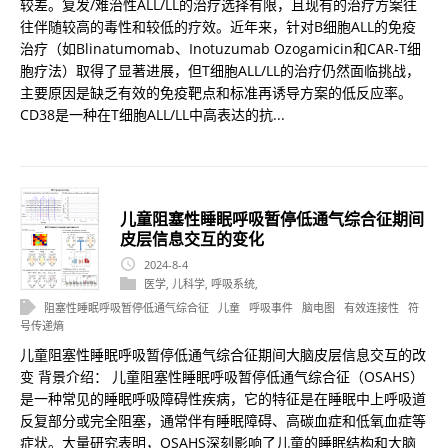
较差。复发/难治性ALL/LL的治疗选择有限，且现有的治疗方案往
往伴随较高的毒性和较低的疗效。近年来，针对B细胞ALL的免疫
治疗（如Blinatumomab、Inotuzumab Ozogamicin和CAR-T细
胞疗法）取得了显著进展，但T细胞ALL/LL的治疗仍然面临挑战，
主要原因是缺乏有效的免疫靶点和标准再诱导方案的低反应率。
CD38是一种在T细胞ALL/LL中高表达的抗...
儿童阻塞性睡眠呼吸暂停低通气综合征期间
皮层信息交互的变化
2024-8-4
医学
,
儿科学
,
呼吸系统
,
阻塞性睡眠呼吸暂停低通气综合征
儿童
呼吸事件
脑电图
有效连接性
符
号传递熵
儿童阻塞性睡眠呼吸暂停低通气综合征期间大脑皮层信息交互的改
变 背景介绍： 儿童阻塞性睡眠呼吸暂停低通气综合征（OSAHS）
是一种常见的睡眠呼吸障碍性疾病，它的特征是在睡眠中上呼吸道
反复部分或完全阻塞，通常伴有睡眠障碍、高碳血症和低氧血症等
症状。大量研究表明，OSAHS深刻影响了儿童的睡眠结构和大脑