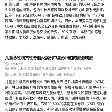
能量代谢，可能导致身体内环境失衡，未经治疗的OSAHS会对多
个系统造成损害，包括生长发育障碍以及神经和心血管系统损害。
此外，有研究证实OSAHS可能会导致儿童脑部结构损伤，与认知
障碍、情绪障碍和行为异常密切相关。因此，本研究旨在揭示儿童
OSAHS中大脑皮层信息交互改变的病理生理机制，特别关注呼吸
事件期间大脑皮层信息交换的改变。 论文来源： 本研究由陈瑾、
林敏敏、史乃凯、沈靖宪、翁绪初、庞锋、梁九兴联...
儿童急性横贯性脊髓炎病例中星形细胞的应激响应
2024-7-31
医学
,
儿科学
,
风湿和免疫学
,
神经病学
,
血液病学
,
生命科学
,
免疫学
,
儿童
急性横贯性脊髓炎
星形细胞
抗体
神经炎症
儿童急性横贯性脊髓炎中的B细胞反应 急性横贯性脊髓炎（ATM）
是一种自身免疫介导的脊髓炎性疾病，在每年每百万儿童中有1.7-
2例发病率。ATM通常表现为肢体无力、感觉缺失和膀胱/肠道功能
障碍，其症状在数小时到数天内迅速发展。磁共振成像（MRI）是
诊断ATM的主要工具，尽管20-50%的病例在脑脊液（CSF）蛋白
和细胞计数方面表现正常。ATM占儿童首次获得性脱髓鞘综合征