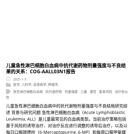
儿童急性淋巴细胞白血病中抗代谢药物剂量强度与不良结
果的关系：COG-AALL03N1报告
2025-1-3
医学
,
儿科学
,
血液病学
,
肿瘤学
,
急性淋巴细胞白血病
抗代谢药物
剂量强度
儿童
毒性
复发风险
治疗依从
性
儿童急性淋巴细胞白血病中的抗代谢物剂量强度与不良结局研究综
述 背景与研究问题 急性淋巴细胞白血病（Acute Lymphoblastic
Leukemia, ALL）是儿童最常见的白血病类型。当前治疗策略包括
基于风险的诱导治疗、对治疗反应进行调整的诱导后治疗，以及以
每日口服巯嘌呤（6-Mercaptopurine, 6-MP）和每周口服甲氨蝶