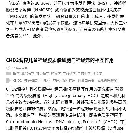
（ADS）病例的20-30%，并可以作为多发性硬化（MS），神经脊
髓炎谱系障碍（NMOSD）或抗髓鞘少突胶质蛋白抗体相关疾病
（MOGAD）的首发症状。 研究背景及目的 相比成人，多发性硬
化在儿童ATM患者中的发病率较低。流行病学研究显示，大约三分
之一的成人ATM患者最终被诊断为MS，而只有22%的儿童ATM患
者演变为MS。此外，...
CHD2调控儿童神经胶质瘤细胞与神经元的相互作用
2024-7-16
医学
,
基础医学
,
神经病学
,
肿瘤学
,
生命科学
,
生物化学
,
遗传学
,
CHD2
神经胶质瘤
儿童
神经元相互作用
组蛋白突变
表观遗传调控
CHD2调控儿科胶质瘤中神经元-胶质瘤相互作用的研究报告 背景
介绍 高等级胶质瘤（High-grade gliomas，HGG）是成人和儿科
患者中致命的疾病。近年来研究表明，神经元活动能促进多种高等
级胶质瘤亚群的进展。然而，调控这一过程的表观遗传机制尚不明
确。本文报告了一种新的表观遗传调控机制，即染色质重塑因子
Chromodomain Helicase DNA-binding Protein 2（CHD2）在
以肿瘤相关H3.1K27M突变为特征的弥散性中线胶质瘤（Diffuse