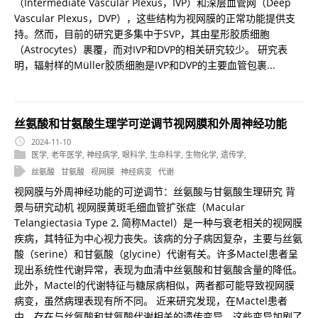
（Intermediate Vascular Plexus，IVP）和深层血管网（Deep
Vascular Plexus，DVP），这些结构为视网膜的正常功能提供支
持。然而，目前的研究更多集中于SVP，其由星形胶质细胞
（Astrocytes）裹覆，而对IVP和DVP的相关研究较少。 研究表
明，辐射样的Müller胶质细胞是IVP和DVP的主要血管包裹...
丝氨酸和甘氨酸生理学可逆调节视网膜和外周神经功能
2024-11-10
医学
,
老年医学
,
神经病学
,
眼科学
,
生命科学
,
生物化学
,
遗传学
,
丝氨酸
甘氨酸
视网膜
神经病变
代谢
视网膜与外周神经功能的可逆调节：丝氨酸与甘氨酸生理研究 背
景与研究动机 视网膜黄斑毛细血管扩张症（Macular
Telangiectasia Type 2, 简称Mactel）是一种与衰老相关的视网膜
疾病，其特征为中心视力丧失。该病的分子病因复杂，主要与丝氨
酸（serine）和甘氨酸（glycine）代谢有关。许多Mactel患者呈
现出系统性代谢异常，表现为血清中丝氨酸和甘氨酸含量的降低。
此外，Mactel的代谢特征与糖尿病相似，两者都可能导致视网膜
病变，虽然病理表现有所不同。 近来研究发现，在Mactel患者
中，存在与丝氨酸和甘氨酸代谢相关的遗传变异，这些变异加剧了