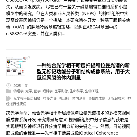
失，从而引发疾病。 尽管已有一些关于碱基编辑在细胞系和小鼠
模型中的研究，但在人类和非人灵长类（NHPs）的神经组织中实
现高效基因编辑仍是一个挑战。本研究旨在开发一种基于腺相关病
毒（AAV）的腺嘌呤碱基编辑策略，以纠正ABCA4基因中的
c.5882G>A突变，并在人类和...
一种结合光学相干断层扫描和拉曼光谱的新
型无标记功能分子和结构成像系统，用于大
鼠视网膜的体内测量
2025-1-31
物理学
,
光学
,
医学
,
眼科学
,
医学影像
,
生命科学
,
生物工程
,
光学相干断层扫描
拉曼光谱
视网膜
体内测量
多模态成像
无标记技术
神
经退行性疾病
跨光学革命：融合光学相干断层成像与拉曼光谱技术的多模态视网
膜成像系统开发 研究背景与意义 视网膜组织中分子信息的获取是
实现眼科及神经退行性疾病早期诊断的关键之一。然而，目前视网
膜成像的金标准——光学相干断层成像(Optical Coherence