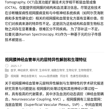
Tomography, OCT)及其功能扩展技术光学相干断层血管成像
(OCTA)，仅能提供视网膜的结构和血流灌注信息。尽管这些技术
在诊断糖尿病性视网膜病变和与中枢神经系统疾病（如阿尔茨海默
病和多发性硬化症）相关的视网膜和血管变化方面有显著价值，但
它们对疾病来源的特异性不足。这是因为这些结构和血管生物标志
物之间存在显著重叠，很难区分不同疾病。 为了弥补这一不足，
拉曼光谱(Raman Spectroscopy, RS)作为一种基于光的分子传感
技术被提出...
视网膜神经血管单元的层特异性解剖和生理特征
2025-1-7
医学
,
神经病学
,
眼科学
,
生命科学
,
细胞生物学
,
生物化学
,
生物物理学
,
视网膜
神经血管单元
Müller胶质细胞
钙信号
色素性视网膜炎
关于视网膜神经血管单元层特异性解剖与生理特性的学术研究报道
研究背景与问题提出 视网膜的处理过程和其他神经计算过程一
样，具有极高的代谢需求，其中涉及血流的动态调控（神经血管耦
合，Neurovascular Coupling, NVC）。视网膜拥有三层血管网：
浅层血管网（Superficial Vascular Plexus，SVP）、中间血管网