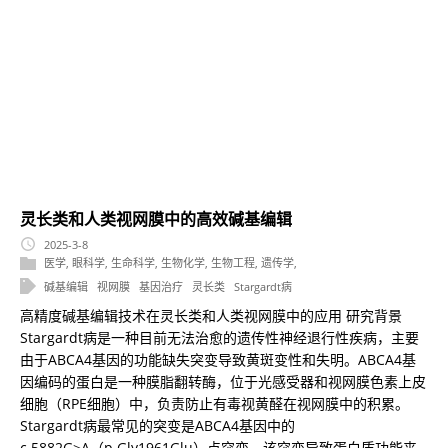
灵长类和人类视网膜中的高效碱基编辑
2025-3-8
医学
,
眼科学
,
生命科学
,
生物化学
,
生物工程
,
遗传学
,
碱基编辑
视网膜
基因治疗
灵长类
Stargardt病
高精度碱基编辑技术在灵长类和人类视网膜中的应用 研究背景
Stargardt病是一种目前无法治愈的遗传性神经退行性疾病，主要
由于ABCA4基因的功能缺失突变导致黄斑变性和失明。ABCA4基
因编码的蛋白是一种膜脂翻转酶，位于光感受器和视网膜色素上皮
细胞（RPE细胞）中，负责防止有毒视黄醛在视网膜中的积累。
Stargardt病最常见的突变是ABCA4基因中的
c.5882G>A（p.Gly1961Glu）点突变，该突变导致蛋白质功能丧