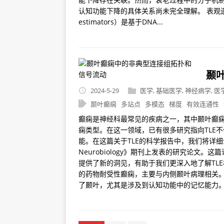
认知功能下降的具体关系尚未完全理解。 表观遗传年
estimators）是基于DNA...
颞
2024-5-29
医学
,
基础医学
,
神经病学
,
医
颞叶癫痫
多站点
多模态
梯度
有效连通性
癫痫是神经科最常见的疾病之一，其中颞叶癫痫(tempo
痫类型。在这一领域，已有很多研究指向TLE
能。在这篇关于TLE的科学报告中，我们将详细介绍一
Neurobiology》期刊上发表的研究论文
提供了新的洞见，有助于我们更深入地了解TL
的药物耐受性癫痫，主要与内侧颞叶病理相关。
了颞叶，尤其是涉及到认知功能中的记忆能力。现有