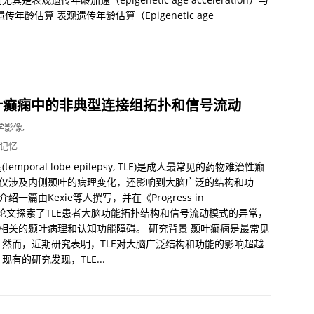
龄估算 表观遗传年龄估算（Epigenetic age
叶癫痫中的非典型连接组拓扑和信号流动
学影像
,
记忆
ral lobe epilepsy, TLE)是成人最常见的药物难治性癫
不仅涉及内侧颞叶的病理变化，还影响到大脑广泛的结构和功
篇由Kexie等人撰写，并在《Progress in
。这篇论文探索了TLE患者大脑功能拓扑结构和信号流动模式的异常，
E相关的颞叶病理和认知功能障碍。 研究背景 颞叶癫痫是最常见
然而，近期研究表明，TLE对大脑广泛结构和功能的影响超越
的研究发现，TLE...