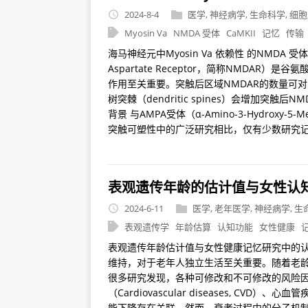
2024-8-4
医学
,
神经病学
,
生命科学
,
细胞
Myosin Va
NMDA 受体
CaMKII
记忆
传输
海马神经元中Myosin Va 依赖性 的NMDA 
Aspartate Receptor，简称NMDA
作用至关重要。突触后区域NMDAR的数量可
树突棘（dendritic spines）会增加突
背景 与AMPA受体（α-Amino-3-Hydroxy-5-Meth
突触可塑性中的广泛研究相比，仅有少数研究记录了
表观遗传年龄的估计值与女性认
2024-6-11
医学
,
老年医学
,
神经病学
,
生
表观遗传学
年龄估算
认知功能
女性健康
表观遗传年龄估计值与女性健康记忆研究中的认知功能轨
维持，对于老年人独立生活至关重要。随着老
很多研究发现，各种可修改和不可修改的风险
（Cardiovascular diseases, CV
能下降存在关联。然而，衰老过程中的分子机制尤其是表观