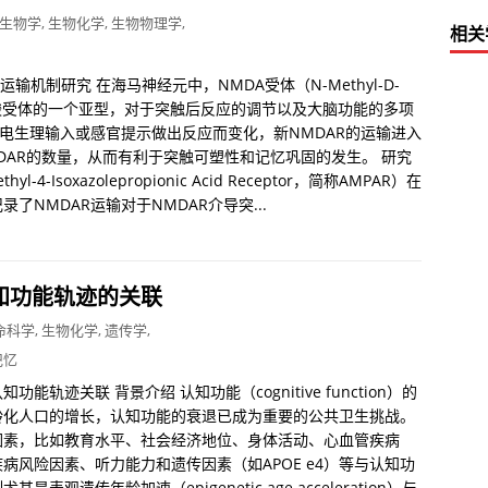
生物学
,
生物化学
,
生物物理学
,
相关
受体运输机制研究 在海马神经元中，NMDA受体（N-Methyl-D-
R）是谷氨酸受体的一个亚型，对于突触后反应的调节以及大脑功能的多项
对电生理输入或感官提示做出反应而变化，新NMDAR的运输进入
触后NMDAR的数量，从而有利于突触可塑性和记忆巩固的发生。 研究
yl-4-Isoxazolepropionic Acid Receptor，简称AMPAR）在
NMDAR运输对于NMDAR介导突...
知功能轨迹的关联
命科学
,
生物化学
,
遗传学
,
记忆
迹关联 背景介绍 认知功能（cognitive function）的
龄化人口的增长，认知功能的衰退已成为重要的公共卫生挑战。
因素，比如教育水平、社会经济地位、身体活动、心血管疾病
D）、心血管疾病风险因素、听力能力和遗传因素（如APOE e4）等与认知功
遗传年龄加速（epigenetic age acceleration）与