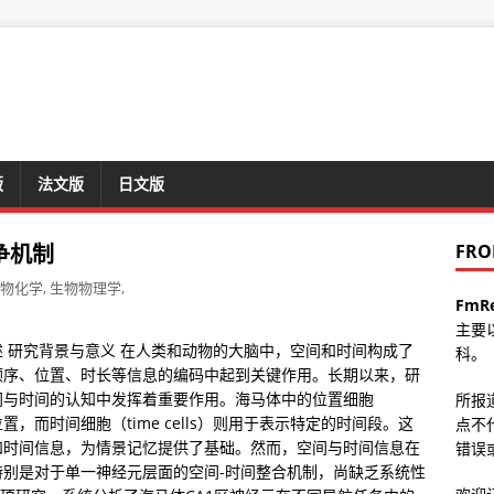
版
法文版
日文版
争机制
FRO
物化学
,
生物物理学
,
FmR
主要
 研究背景与意义 在人类和动物的大脑中，空间和时间构成了
科。
顺序、位置、时长等信息的编码中起到关键作用。长期以来，研
间与时间的认知中发挥着重要作用。海马体中的位置细胞
所报
的位置，而时间细胞（time cells）则用于表示特定的时间段。这
点不
和时间信息，为情景记忆提供了基础。然而，空间与时间信息在
错误或
别是对于单一神经元层面的空间-时间整合机制，尚缺乏系统性