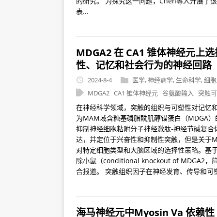
的研究。 为探究这一问题，Chen等人开展了
表...
MDGA2 在 CA1 锥体神经
性、记忆和社会行为的神经回路
2024-8-4
医学
,
神经病学
,
生命科学
,
细胞
MDGA2
CA1 锥体神经元
谷氨酸输入
突触可
在神经科学领域，突触的组织与可塑性对记忆
为MAM域含糖基磷脂酰肌醇锚蛋白（MDGA
抑制神经细胞粘附分子神经激肽-神经节碱复合
达，并定位于兴奋性和抑制性突触，但是关于M
对特定细胞类型和大脑区域的选择性策略。基于
除小鼠（conditional knockout of 
合报道。 突触组织因子在神经发育、传导和可塑
海马神经元中Myosin Va 依赖