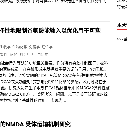
欢迎
该项研究，系统分析了海马体CA1区神经元在不同导航任务中的
得最
本术
元上选择性地限制谷氨酸能输入以优化用于可塑
>>>
生物学
,
生物化学
,
免疫学
,
遗传学
,
塑性
记忆
社会行为
自闭症
和社会行为等认知功能至关重要。作为稀有突触抑制因子，被称
）的家族成员，在突触形成中发挥着重要的调节作用，它们通过
体的形成，调控突触的组织。尽管MDGA2在各种细胞类型中表
DGA2丧失功能对特定细胞类型和网络的影响，区别可能在于
此，研究人员产生了限制在CA1锥体细胞中的MDGA2条件性敲
MDGA2，简称MDGA2 CKO），以解决这一问题。以下是关于该研究的综
性中起到了基础性的作用。 表现为...
性 的NMDA 受体运输机制研究