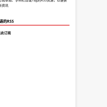
订阅本站、学科栏目或Tag的RSS资源，以便获
新资讯
语的RSS
点此订阅