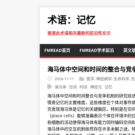
术语：记忆
报道此术语相关最新的前沿性论文
FMREAD首页
FMREAD学术前沿
英文
海马体中空间和时间的整合与竞
2024-11-11
医学
,
神经病学
,
生命科学
,
生
海马体
空间
时间
神经元
记忆
海马体中空间和时间整合与竞争机制的研究综述
情景记忆的主要维度，这些维度在个体对事件
究发现海马体是记忆的关键脑区，特别是在空
（place cells）能够准确表示个体在环境中
些细胞的活动使得海马体有能力同时编码空间
海马体中的交互机制依然存在许多未解之谜。特