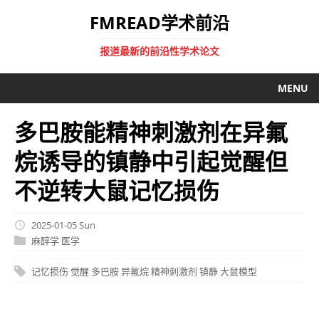
FMREAD学术前沿
报道最新的前沿性学术论文
MENU
多巴胺能精神刺激剂在异氟
烷诱导的镇静中引起觉醒但
不逆转大鼠记忆损伤
2025-01-05 Sun
麻醉学
医学
记忆损伤
觉醒
多巴胺
异氟烷
精神刺激剂
镇静
大鼠模型