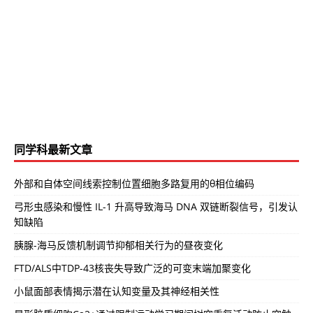
同学科最新文章
外部和自体空间线索控制位置细胞多路复用的θ相位编码
弓形虫感染和慢性 IL-1 升高导致海马 DNA 双链断裂信号，引发认
知缺陷
胰腺-海马反馈机制调节抑郁相关行为的昼夜变化
FTD/ALS中TDP-43核丧失导致广泛的可变末端加聚变化
小鼠面部表情揭示潜在认知变量及其神经相关性