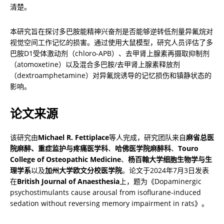
清楚。
本研究旨在探讨多巴胺能精神兴奋剂是否能够逆转低剂量异氟烷对
视觉空间工作记忆的损害。通过使用大鼠模型，研究人员评估了多
巴胺D1受体激动剂（chloro-APB）、去甲肾上腺素再摄取抑制剂
（atomoxetine）以及混合多巴胺/去甲肾上腺素释放剂
（dextroamphetamine）对异氟烷诱导的记忆损伤和镇静状态的
影响。
论文来源
该研究由
Michael R. Fettiplace
等人完成，研究团队来自
麻省总医
院麻醉、重症监护与疼痛医学科
、
哈佛医学院麻醉科
、
Touro 
College of Osteopathic Medicine
、
杨百翰大学细胞生物学与生
理学系
以及
加州大学欧文分校医学院
。论文于2024年7月3日发表
在
British Journal of Anaesthesia
上，题为《Dopaminergic 
psychostimulants cause arousal from isoflurane-induced 
sedation without reversing memory impairment in rats》。