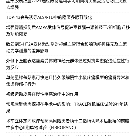
星形胶质细胞Ca2+通过限制运动学习期间树突重复活动防止突触
去增强
TDP-43丧失诱导ALS/FTD中的隐匿多腺苷酸化
增强脊髓损伤后AMPA受体信号促进室管膜来源神经干/祖细胞迁移
及功能恢复
致幻剂5-HT2A受体激动剂对神经血管耦合和脑功能神经元及血流
动力学测量的差异影响
外侧下丘脑表达瘦素受体的神经元群体通过对抗焦虑促进适应性行
为反应
单剂量裸盖菇素可快速且持久缓解慢性小鼠疼痛模型的痛觉异常和
焦虑抑郁样行为
初级运动皮层在慢性疼痛治疗中的作用
常规麻醉病房探视在手术中的影响：TRACE随机临床试验的1年结
果
术前立体定向放疗预防高风险患者胰十二指肠切除术后胰瘘的前瞻
性多中心II期单臂试验（FIBROPANC）