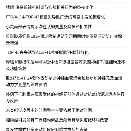
胰腺-海马反馈机制调节抑郁相关行为的昼夜变化
FTD/ALS中TDP-43核丧失导致广泛的可变末端加聚变化
小鼠面部表情揭示潜在认知变量及其神经相关性
星形胶质细胞Ca2+通过限制运动学习期间树突重复活动防止突触
去增强
TDP-43丧失诱导ALS/FTD中的隐匿多腺苷酸化
增强脊髓损伤后AMPA受体信号促进室管膜来源神经干/祖细胞迁移
及功能恢复
致幻剂5-HT2A受体激动剂对神经血管耦合和脑功能神经元及血流
动力学测量的差异影响
外侧下丘脑表达瘦素受体的神经元群体通过对抗焦虑促进适应性行
为反应
人类听觉皮层中的时间整合主要依赖于绝对时间
脑肿瘤引发颅骨广泛结构紊乱及颅骨骨髓免疫微环境改变
复发性模式补全驱动新皮层对感觉推断的表征