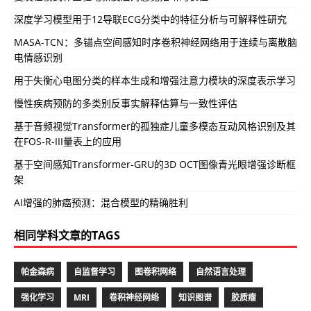
深度学习模型用于12导联ECG分类中的特征分析与可解释性研究
MASA-TCN：多锚点空间感知时序卷积神经网络用于连续与离散脑
电情感识别
用于失衡心电图分类的样本生成和增强注意力模块的深度表示学习
慢性疾病预防的多类别反事实解释估算与一致性评估
基于音频视觉Transformer的孤独症儿童多模态互动风格识别及其
在FOS-R-III量表上的应用
基于空间感知Transformer-GRU的3D OCT图像青光眼增强诊断框
架
AI增强的肺癌预测：混合模型的精确胜利
相同学科文章的TAGS
帕金森病
自监督学习
图卷积网络
自然语言处理
强化学习
MRI
卷积神经网络
知识图谱
胶质瘤