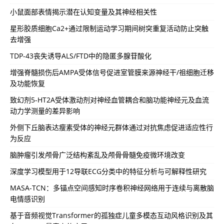
小鼠面部表情揭示潜在认知变量及其神经相关性
星形胶质细胞Ca2+通过限制运动学习期间树突重复活动防止突触
去增强
TDP-43丧失诱导ALS/FTD中的隐匿多腺苷酸化
增强脊髓损伤后AMPA受体信号促进室管膜来源神经干/祖细胞迁移
及功能恢复
致幻剂5-HT2A受体激动剂对神经血管耦合和脑功能神经元及血流
动力学测量的差异影响
外侧下丘脑表达瘦素受体的神经元群体通过对抗焦虑促进适应性行
为反应
脑肿瘤引发颅骨广泛结构紊乱及颅骨骨髓免疫微环境改变
深度学习模型用于12导联ECG分类中的特征分析与可解释性研究
MASA-TCN：多锚点空间感知时序卷积神经网络用于连续与离散脑
电情感识别
基于音频视觉Transformer的孤独症儿童多模态互动风格识别及其