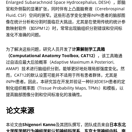
Enlarged Subarachnoid Space Hydrocephalus, DESH），即脑
室和外侧裂的显著扩张，同时伴有上凸面脑脊液（Cerebrospinal 
Fluid, CSF）空间的狭窄。这些形态学变化使得iNPH患者的脑部图
像在统计分析和分割时面临巨大挑战，尤其是在使用传统的统计参
数映射软件（如SPM12）时，常常出现脑组织分割错误和空间标
准化不准确的问题。
为了解决这些问题，研究人员开发了
计算解剖学工具箱
（Computational Anatomy Toolbox, CAT12）
，该工具箱通
过自适应最大后验概率（Adaptive Maximum A Posteriori, 
AMAP）技术进行脑组织分割，能够更好地处理局部强度变化。然
而，CAT12的默认设置可能并不适用于所有患者群体，尤其是
iNPH患者。因此，本研究旨在开发并验证一种针对DESH患者的定
制化组织概率图（Tissue Probability Maps, TPMs）和模板，以
提高脑部图像分割和空间标准化的准确性。
论文来源
本论文由
Shigenori Kanno
及其团队撰写，团队成员来自
日本东北
大学医学部行为神经学和认知神经科学系
、
东京大学神经内科
、
南