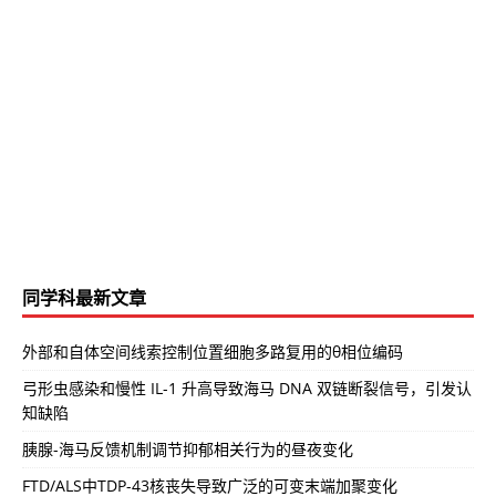
同学科最新文章
外部和自体空间线索控制位置细胞多路复用的θ相位编码
弓形虫感染和慢性 IL-1 升高导致海马 DNA 双链断裂信号，引发认
知缺陷
胰腺-海马反馈机制调节抑郁相关行为的昼夜变化
FTD/ALS中TDP-43核丧失导致广泛的可变末端加聚变化