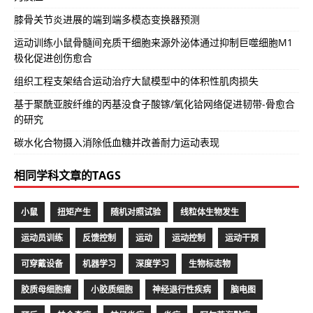
膝骨关节炎进展的端到端多模态变换器预测
运动训练小鼠骨髓间充质干细胞来源外泌体通过抑制巨噬细胞M1
极化促进创伤愈合
组织工程支架结合运动治疗大鼠模型中的体积性肌肉损失
基于聚酰亚胺纤维的丙基没食子酸镓/氧化铪网络促进韧带-骨愈合
的研究
碳水化合物摄入消除低血糖并改善耐力运动表现
相同学科文章的TAGS
小鼠
扭矩产生
随机对照试验
线粒体生物发生
运动员训练
反馈控制
运动
运动控制
运动干预
可穿戴设备
机器学习
深度学习
生物标志物
胶质母细胞瘤
小胶质细胞
神经退行性疾病
脑电图