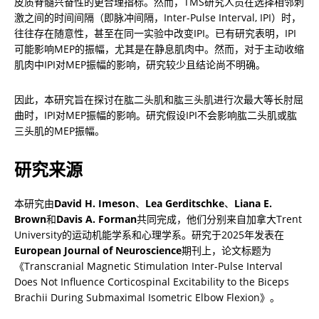
皮质脊髓兴奋性的更合理指标。然而，TMS研究人员在选择相邻刺
激之间的时间间隔（即脉冲间隔，Inter-Pulse Interval, IPI）时，
往往存在随意性，甚至在同一实验中改变IPI。已有研究表明，IPI
可能影响MEP的振幅，尤其是在静息肌肉中。然而，对于主动收缩
肌肉中IPI对MEP振幅的影响，研究较少且结论尚不明确。
因此，本研究旨在探讨在肱二头肌和肱三头肌进行次最大等长肘屈
曲时，IPI对MEP振幅的影响。研究假设IPI不会影响肱二头肌或肱
三头肌的MEP振幅。
研究来源
本研究由
David H. Imeson
、
Lea Gerditschke
、
Liana E. 
Brown
和
Davis A. Forman
共同完成，他们分别来自加拿大Trent 
University的运动机能学系和心理学系。研究于2025年发表在
European Journal of Neuroscience
期刊上，论文标题为
《Transcranial Magnetic Stimulation Inter-Pulse Interval 
Does Not Influence Corticospinal Excitability to the Biceps 
Brachii During Submaximal Isometric Elbow Flexion》。