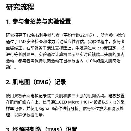
研究流程
1. 参与者招募与实验设置
研究招募了12名右利手参与者（平均年龄22.1岁），所有参与者均
通过了TMS安全检查和体力活动适应性评估。实验过程中，参与者
坐姿端正，右前臂置于泡沫支撑垫上，手腕通过Velcro带固定，以
进行等长肘屈曲。实验通过计算机显示器实时反馈肱二头肌的肌肉
活动，参与者需保持肌肉活动在目标范围内（10%的最大肌肉活
动）。
2. 肌电图（EMG）记录
使用双极表面电极记录肱二头肌和肱三头肌的肌肉活动。电极放置
在肌肉纤维方向上，信号通过CED Micro 1401-4设备以5 kHz的采
样率记录，并使用Signal 8软件进行分析。信号经过放大和滤波处
理，以确保数据质量。
3. 经颅磁刺激（TMS）设置