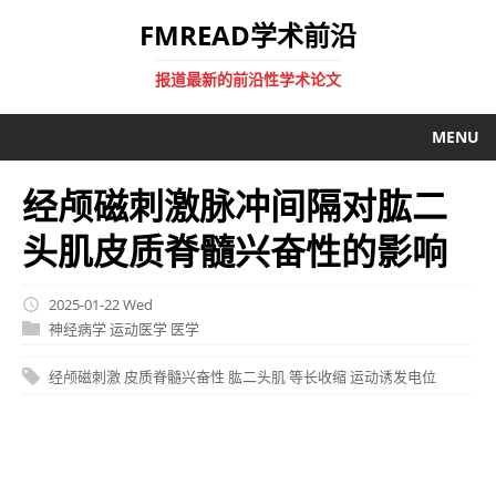
FMREAD学术前沿
报道最新的前沿性学术论文
MENU
经颅磁刺激脉冲间隔对肱二
头肌皮质脊髓兴奋性的影响
2025-01-22 Wed
神经病学
运动医学
医学
经颅磁刺激
皮质脊髓兴奋性
肱二头肌
等长收缩
运动诱发电位