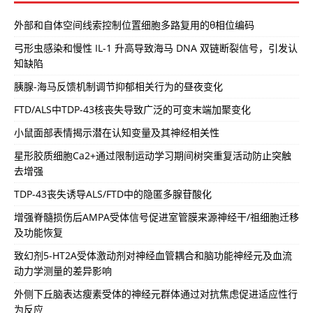
外部和自体空间线索控制位置细胞多路复用的θ相位编码
弓形虫感染和慢性 IL-1 升高导致海马 DNA 双链断裂信号，引发认
知缺陷
胰腺-海马反馈机制调节抑郁相关行为的昼夜变化
FTD/ALS中TDP-43核丧失导致广泛的可变末端加聚变化
小鼠面部表情揭示潜在认知变量及其神经相关性
星形胶质细胞Ca2+通过限制运动学习期间树突重复活动防止突触
去增强
TDP-43丧失诱导ALS/FTD中的隐匿多腺苷酸化
增强脊髓损伤后AMPA受体信号促进室管膜来源神经干/祖细胞迁移
及功能恢复
致幻剂5-HT2A受体激动剂对神经血管耦合和脑功能神经元及血流
动力学测量的差异影响
外侧下丘脑表达瘦素受体的神经元群体通过对抗焦虑促进适应性行
为反应