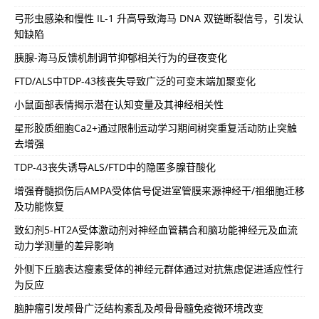
弓形虫感染和慢性 IL-1 升高导致海马 DNA 双链断裂信号，引发认
知缺陷
胰腺-海马反馈机制调节抑郁相关行为的昼夜变化
FTD/ALS中TDP-43核丧失导致广泛的可变末端加聚变化
小鼠面部表情揭示潜在认知变量及其神经相关性
星形胶质细胞Ca2+通过限制运动学习期间树突重复活动防止突触
去增强
TDP-43丧失诱导ALS/FTD中的隐匿多腺苷酸化
增强脊髓损伤后AMPA受体信号促进室管膜来源神经干/祖细胞迁移
及功能恢复
致幻剂5-HT2A受体激动剂对神经血管耦合和脑功能神经元及血流
动力学测量的差异影响
外侧下丘脑表达瘦素受体的神经元群体通过对抗焦虑促进适应性行
为反应
脑肿瘤引发颅骨广泛结构紊乱及颅骨骨髓免疫微环境改变