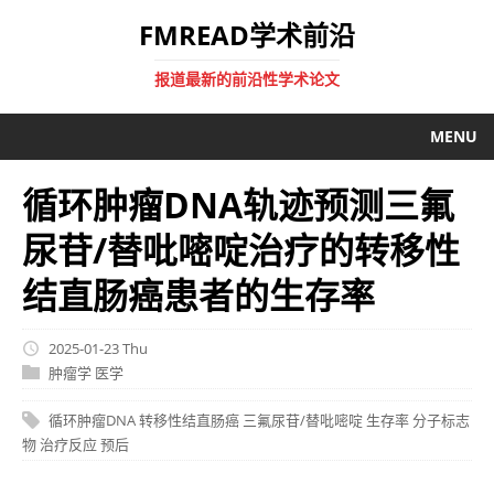
FMREAD学术前沿
报道最新的前沿性学术论文
MENU
循环肿瘤DNA轨迹预测三氟
尿苷/替吡嘧啶治疗的转移性
结直肠癌患者的生存率
2025-01-23 Thu
肿瘤学
医学
循环肿瘤DNA
转移性结直肠癌
三氟尿苷/替吡嘧啶
生存率
分子标志
物
治疗反应
预后