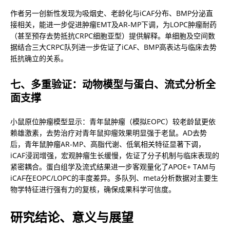
作者另一创新性发现为吸烟史、老龄化与iCAF分布、BMP分泌直
接相关，能进一步促进肿瘤EMT及AR-MP下调，为LOPC肿瘤耐药
（甚至预存去势抵抗CRPC细胞亚型）提供解释。单细胞及空间数
据结合三大CRPC队列进一步佐证了iCAF、BMP高表达与临床去势
抵抗确立的关系。
七、多重验证：动物模型与蛋白、流式分析全
面支撑
小鼠原位肿瘤模型显示：青年鼠肿瘤（模拟EOPC）较老龄鼠更依
赖雄激素，去势治疗对青年鼠抑瘤效果明显强于老鼠。AD去势
后，青年鼠肿瘤AR-MP、高脂代谢、低氧相关特征显著下调，
iCAF浸润增强，宏观肿瘤生长缓慢，佐证了分子机制与临床表现的
紧密耦合。蛋白组学及流式结果进一步客观量化了APOE+ TAM与
iCAF在EOPC/LOPC的丰度差异。多队列、meta分析数据对主要生
物学特征进行强有力的复核，确保成果科学可信度。
研究结论、意义与展望