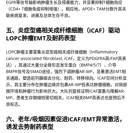
EGFR等信号轴影响肿瘤生长及侵袭能力，并显著抑制T细胞效应
（CD4+ T细胞免疫抑制增强）。相应地，APOE+ TAM分数升高关
联疾病复发、进展及总体生存不良。
五、炎症型癌相关成纤维细胞（iCAF）驱动
LOPC肿瘤EMT及耐药表型
LOPC肿瘤主要富集炎症型癌相关成纤维细胞（Inflammatory 
cancer-associated fibroblast, iCAF，定义为PDGFRA高/FAP高表
达），其通过大量分泌骨形态发生蛋白（BMP4/5/7），介导
BMPR信号及SMAD途径，强烈下调肿瘤AR-MP，显著激活EMT相
关通路，塑造前列腺癌去分化、耐药、转移倾向。iCAF空间分析显
示，其主要分布在肿瘤边缘并包裹AR-MP低表达肿瘤细胞，对局部
微环境和肿瘤行为影响巨大。大队列复核证明iCAF富集与降解AR-
MP、患者生存期缩短密切相关，iCAF相关BMP高表达也是预后不
良标志。
六、老年/吸烟因素促进iCAF/EMT异常激活，
诱发去势耐药表型