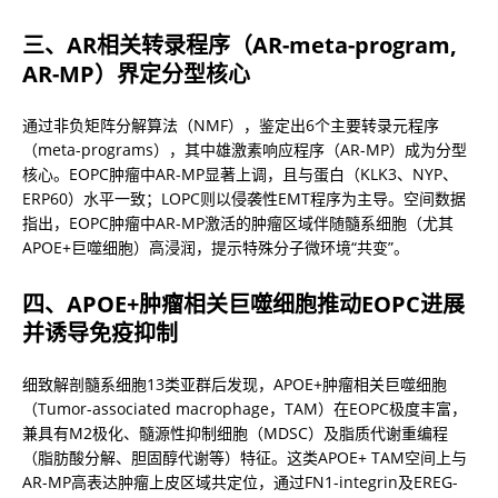
三、AR相关转录程序（AR-meta-program, 
AR-MP）界定分型核心
通过非负矩阵分解算法（NMF），鉴定出6个主要转录元程序
（meta-programs），其中雄激素响应程序（AR-MP）成为分型
核心。EOPC肿瘤中AR-MP显著上调，且与蛋白（KLK3、NYP、
ERP60）水平一致；LOPC则以侵袭性EMT程序为主导。空间数据
指出，EOPC肿瘤中AR-MP激活的肿瘤区域伴随髓系细胞（尤其
APOE+巨噬细胞）高浸润，提示特殊分子微环境“共变”。
四、APOE+肿瘤相关巨噬细胞推动EOPC进展
并诱导免疫抑制
细致解剖髓系细胞13类亚群后发现，APOE+肿瘤相关巨噬细胞
（Tumor-associated macrophage，TAM）在EOPC极度丰富，
兼具有M2极化、髓源性抑制细胞（MDSC）及脂质代谢重编程
（脂肪酸分解、胆固醇代谢等）特征。这类APOE+ TAM空间上与
AR-MP高表达肿瘤上皮区域共定位，通过FN1-integrin及EREG-