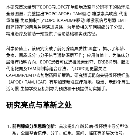
本研究首次绘制了EOPC与LOPC在单细胞及空间分辨率下的微环境
全景图谱，完整提出“EOPC-APOE+ TAM驱动-雄激素高响应-代谢
重编程-免疫抑制”与“LOPC-iCAF/BMP驱动-雄激素信号削弱-EMT-
耐药预存”的两条肿瘤演进通路，为年龄相关前列腺癌分子分型、
精准治疗及辅助干预提供了理论基础和实践路径。
科学价值上，该研究突破了前列腺癌异质性“黑盒”，揭示了年龄、
免疫、间质成分与分子信号通路深层互作；应用价值上，为临床分
层治疗指明方向：EOPC患者可优选雄激素剥夺、ERBB抑制、脂质
代谢靶向及TAM抑制等组合疗法，而LOPC则更需关注
CAF/BMP/EMT/去势耐药阻断策略。研究强调靶向关键微环境细胞
（APOE+ TAM, iCAF）有望加速精准医疗落地。吸烟、老龄化等生
活习惯-生物学交互机制亦为预防和干预提供切实抓手。
研究亮点与革新之处
前列腺癌分型思路创新
：首次提出年龄起病-微环境主导分型体
系，全面整合遗传、分子、细胞、空间、临床等多层次信号。