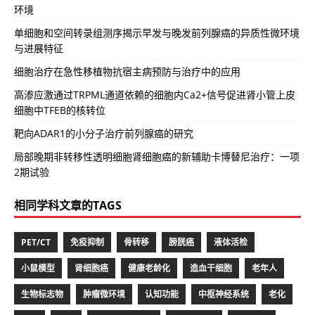
环境
单细胞和空间转录组测序揭示早发与晚发前列腺癌的异质性微环境
与进展特征
细胞治疗在急性移植物抗宿主病预防与治疗中的应用
高渗应激通过TRPML通道依赖的细胞内Ca2+信号促进肾小管上皮
细胞中TFEB的核转位
靶向ADAR1的小分子治疗前列腺癌的研究
局部晚期非转移性透明细胞肾细胞癌的新辅助卡博替尼治疗：一项
2期试验
相同学科文章的TAGS
PET/CT
免疫抑制
骨转移
膀胱癌
液体活检
小鼠模型
肾细胞癌
健康老龄化
造血干细胞
老年人
生物标志物
肿瘤微环境
认知功能
中枢神经系统
老化