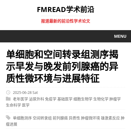
FMREAD学术前沿
报道最新的前沿性学术论文
MENU
单细胞和空间转录组测序揭
示早发与晚发前列腺癌的异
质性微环境与进展特征
2025-06-28 Sat
老年医学
泌尿外科
免疫学
基础医学
细胞生物学
生物化学
肿瘤学
生命科学
医学
单细胞测序
空间转录组
前列腺癌
异质性
肿瘤微环境
雄激素反应
肿
瘤进展