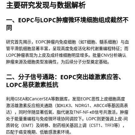
主要研究发现与数据解析
一、EOPC与LOPC肿瘤微环境细胞组成截然不
同
研究首先揭示，EOPC肿瘤内免疫细胞（如T细胞、髓系细胞）与血
管平滑肌细胞显著丰富，呈现高度免疫活化和代谢重编程特征；而
LOPC肿瘤表现为上皮及成纤维细胞明显增多。批量CNV分析确认
肿瘤来源及细胞类型准确性，为后续分子分型奠定基础。
二、分子信号通路：EOPC突出雄激素应答、
LOPC易获激素抵抗
利用GSEA和CancerSEA等数据库，发现EOPC恶性上皮细胞高度
激活雄激素反应相关通路（如KLK3、NDRG1、ABCC4等基因高表
达），同时伴随显著低氧、脂代谢及TNF-NF-κB信号共激活，肿瘤
处于能量重编程与免疫微环境协同调控下。LOPC则更强调上皮-间
质转化（EMT）及转移、耐药相关基因上调（CST1、TFF3等），
匹配于癌变晚期、低敏感激素环境。