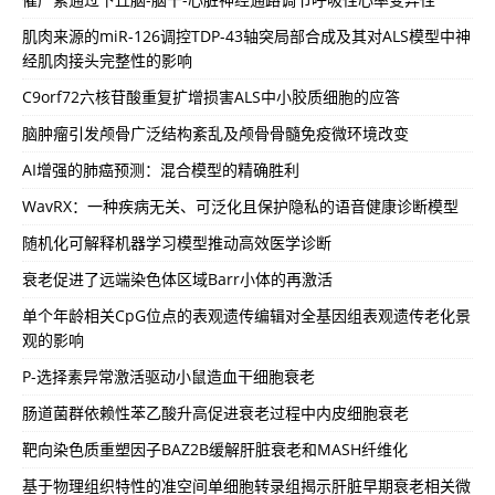
肌肉来源的miR-126调控TDP-43轴突局部合成及其对ALS模型中神
经肌肉接头完整性的影响
C9orf72六核苷酸重复扩增损害ALS中小胶质细胞的应答
脑肿瘤引发颅骨广泛结构紊乱及颅骨骨髓免疫微环境改变
AI增强的肺癌预测：混合模型的精确胜利
WavRX：一种疾病无关、可泛化且保护隐私的语音健康诊断模型
随机化可解释机器学习模型推动高效医学诊断
衰老促进了远端染色体区域Barr小体的再激活
单个年龄相关CpG位点的表观遗传编辑对全基因组表观遗传老化景
观的影响
P-选择素异常激活驱动小鼠造血干细胞衰老
肠道菌群依赖性苯乙酸升高促进衰老过程中内皮细胞衰老
靶向染色质重塑因子BAZ2B缓解肝脏衰老和MASH纤维化
基于物理组织特性的准空间单细胞转录组揭示肝脏早期衰老相关微