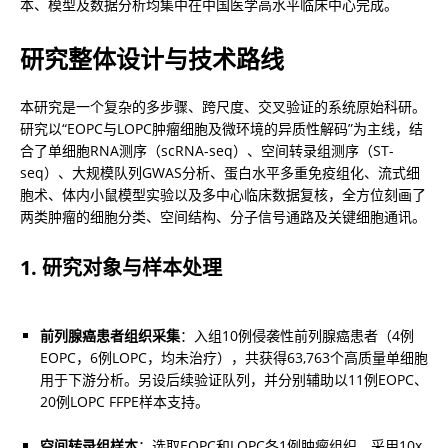
本、模型及数据分析均集中在中国医学高水平临床中心完成。
研究整体设计与技术路线
本研究是一个复杂的多步骤、跨尺度、交叉验证的系统原始科研。
研究以“EOPC与LOPC肿瘤细胞及微环境的异质性解码”为主线，结
合了单细胞RNA测序（scRNA-seq）、空间转录组测序（ST-
seq）、大规模队列GWAS分析、蛋白水平多重免疫组化、流式细
胞术、体内小鼠模型实验以及多中心临床数据复核，全方位刻画了
两类肿瘤的细胞分类、空间结构、分子信号通路及关键细胞通讯。
1. 研究对象与样本处理
前列腺癌患者组织采集
：入组10例侵袭性前列腺癌患者（4例
EOPC，6例LOPC，均未治疗），共获得63,763个高质量单细胞
用于下游分析。另设后续验证队列，并分别辅助以11例EOPC、
20例LOPC FFPE样本支持。
空间转录组样本
：选取EOPC和LOPC各1例肿瘤组织，采用10x 