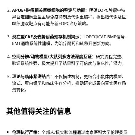
APOE+肿瘤相关巨噬细胞的鉴定与功能
：明确EOPC肿瘤中特
异巨噬细胞亚型主导免疫抑制及代谢重编程，提出脂代谢及巨
噬细胞双靶点有可能革新EOPC治疗策略。
炎症型CAF及去势耐药预存机制揭示
：LOPC中CAF-BMP信号-
EMT通路系统性建模，为治疗耐药和转移开创新方向。
空间分辨/动物模型/大队列多方法深度互证
：研究流程完整、
验证系统性强，极大提升了结果科学可信度与临床推广潜力。
理论与临床紧密结合
：不仅描述机制，更结合小鼠体内模型、
流式、蛋白组学和临床生存分析，推动研究成果向真实医疗场
景转化。
其他值得关注的信息
伦理执行严格
：全部人/鼠实验流程通过南京医科大学伦理委员