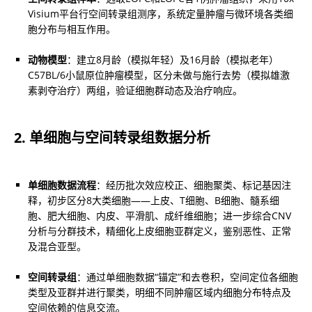
Visium平台行空间转录组测序，系统定量肿瘤与微环境各类细
胞分布与相互作用。
动物模型
：建立8月龄（模拟年轻）及16月龄（模拟老年）
C57BL/6小鼠原位肿瘤模型，区分未做与施行去势（模拟雄激
素剥夺治疗）两组，验证细胞群动态及治疗响应。
2. 单细胞与空间转录组数据分析
单细胞数据流程
：经历批次效应校正、细胞聚类、标记基因注
释，初步区分8大类细胞——上皮、T细胞、B细胞、髓系细
胞、肥大细胞、内皮、平滑肌、成纤维细胞；进一步综合CNV
分析与分群技术，精细化上皮细胞亚群定义，鉴别恶性、正常
及混合亚型。
空间转录组
：通过单细胞数据“锚定”和去卷积，空间定位各细胞
类型及亚群并进行聚类，明细不同肿瘤区域内细胞分布特点及
空间依赖的信息交流。