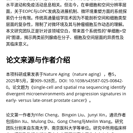
水平波动和免疫活动息息相关。但迄今，在单细胞和空间分辨率层
面，关于EOPC与LOPC发病及进展机制、微环境重塑方面的系统探
索仍十分有限。传统高通量组学技术因为不能剖析空间和细胞类型
层面的复杂性，限制了对微环境及其与肿瘤细胞互作动态的理解。
本文研究团队正是针对该领域空白，带来首个系统性的“单细胞+空
间”图谱，揭示两类前列腺癌在分子、细胞及空间层面的异质性及
其临床意义。
论文来源与作者介绍
本项科研成果发表于Nature Aging（nature aging），卷5，
2025年5月，第909–928页，DOI: 10.1038/s43587-025-00842-
0。论文题为《single-cell and spatial rna sequencing identify 
divergent microenvironments and progression signatures in 
early- versus late-onset prostate cancer》。
论文第一作者为Yifei Cheng、Bingxin Liu、Junyi Xin，通讯作者
包括Bin Xu、Mulong Du、Gong Cheng与Meilin Wang。研究
团队分别来自东南大学、南京医科大学等单位。研究中所用临床样