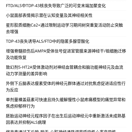
FTD/ALS中TDP-43核丧失导致广泛的可变末端加聚变化
小鼠面部表情揭示潜在认知变量及其神经相关性
星形胶质细胞Ca2+通过限制运动学习期间树突重复活动防止突触
去增强
TDP-43丧失诱导ALS/FTD中的隐匿多腺苷酸化
增强脊髓损伤后AMPA受体信号促进室管膜来源神经干/祖细胞迁移
及功能恢复
致幻剂5-HT2A受体激动剂对神经血管耦合和脑功能神经元及血流
动力学测量的差异影响
外侧下丘脑表达瘦素受体的神经元群体通过对抗焦虑促进适应性行
为反应
单剂量裸盖菇素可快速且持久缓解慢性小鼠疼痛模型的痛觉异常和
焦虑抑郁样行为
胚胎运动神经元程序因子在出生后运动神经元中重新激活未成熟基
因表达并抑制ALS病理
催产素通过下丘脑-脑干-心脏神经通路调节呼吸性心率变异性