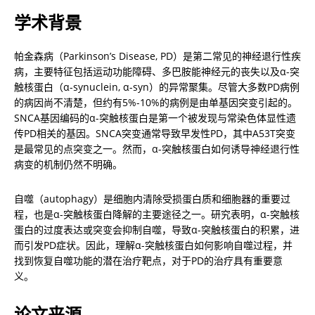
学术背景
帕金森病（Parkinson’s Disease, PD）是第二常见的神经退行性疾
病，主要特征包括运动功能障碍、多巴胺能神经元的丧失以及α-突
触核蛋白（α-synuclein, α-syn）的异常聚集。尽管大多数PD病例
的病因尚不清楚，但约有5%-10%的病例是由单基因突变引起的。
SNCA基因编码的α-突触核蛋白是第一个被发现与常染色体显性遗
传PD相关的基因。SNCA突变通常导致早发性PD，其中A53T突变
是最常见的点突变之一。然而，α-突触核蛋白如何诱导神经退行性
病变的机制仍然不明确。
自噬（autophagy）是细胞内清除受损蛋白质和细胞器的重要过
程，也是α-突触核蛋白降解的主要途径之一。研究表明，α-突触核
蛋白的过度表达或突变会抑制自噬，导致α-突触核蛋白的积累，进
而引发PD症状。因此，理解α-突触核蛋白如何影响自噬过程，并
找到恢复自噬功能的潜在治疗靶点，对于PD的治疗具有重要意
义。
论文来源