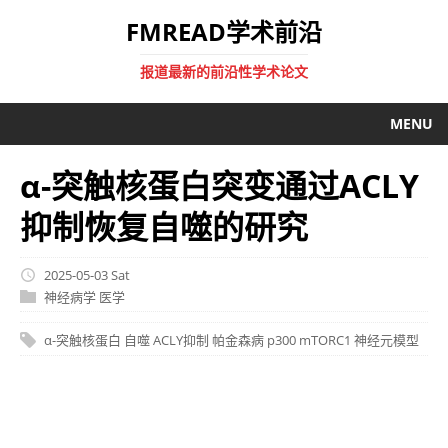
FMREAD学术前沿
报道最新的前沿性学术论文
MENU
α-突触核蛋白突变通过ACLY
抑制恢复自噬的研究
2025-05-03 Sat
神经病学
医学
α-突触核蛋白
自噬
ACLY抑制
帕金森病
p300
mTORC1
神经元模型