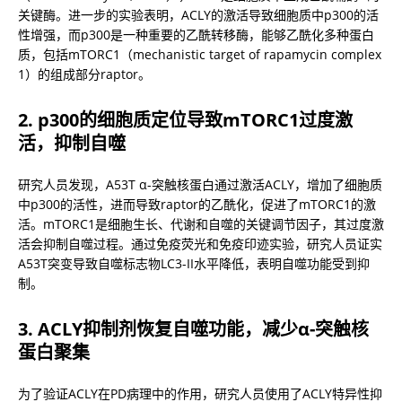
关键酶。进一步的实验表明，ACLY的激活导致细胞质中p300的活
性增强，而p300是一种重要的乙酰转移酶，能够乙酰化多种蛋白
质，包括mTORC1（mechanistic target of rapamycin complex 
1）的组成部分raptor。
2. p300的细胞质定位导致mTORC1过度激
活，抑制自噬
研究人员发现，A53T α-突触核蛋白通过激活ACLY，增加了细胞质
中p300的活性，进而导致raptor的乙酰化，促进了mTORC1的激
活。mTORC1是细胞生长、代谢和自噬的关键调节因子，其过度激
活会抑制自噬过程。通过免疫荧光和免疫印迹实验，研究人员证实
A53T突变导致自噬标志物LC3-II水平降低，表明自噬功能受到抑
制。
3. ACLY抑制剂恢复自噬功能，减少α-突触核
蛋白聚集
为了验证ACLY在PD病理中的作用，研究人员使用了ACLY特异性抑