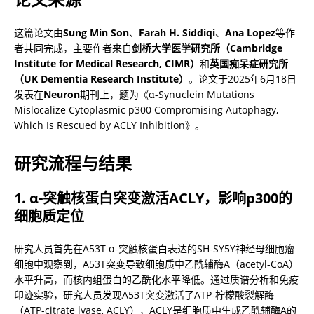
这篇论文由
Sung Min Son
、
Farah H. Siddiqi
、
Ana Lopez
等作
者共同完成，主要作者来自
剑桥大学医学研究所（Cambridge 
Institute for Medical Research, CIMR）
和
英国痴呆症研究所
（UK Dementia Research Institute）
。论文于2025年6月18日
发表在
Neuron
期刊上，题为《α-Synuclein Mutations 
Mislocalize Cytoplasmic p300 Compromising Autophagy, 
Which Is Rescued by ACLY Inhibition》。
研究流程与结果
1. α-突触核蛋白突变激活ACLY，影响p300的
细胞质定位
研究人员首先在A53T α-突触核蛋白表达的SH-SY5Y神经母细胞瘤
细胞中观察到，A53T突变导致细胞质中乙酰辅酶A（acetyl-CoA）
水平升高，而核内组蛋白的乙酰化水平降低。通过质谱分析和免疫
印迹实验，研究人员发现A53T突变激活了ATP-柠檬酸裂解酶
（ATP-citrate lyase, ACLY），ACLY是细胞质中生成乙酰辅酶A的