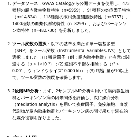
データソース
：GWAS Catalogから公開データを使用し、473
種類の腸内微生物群特性（n=5959）、91種類の炎症因子特性
（n=14,824）、118種類の末梢免疫細胞数特性（n=3757）、
1400種類の血漿代謝物特性（n=8299）、およびパーキンソ
ン病特性（n=482,730）を分析しました。
ツール変数の選択
：以下の基準を満たす単一塩基多型
（SNP）をツール変数（Instrumental Variables, IVs）として
選択しました：(1) 曝露因子（例：腸内微生物群）と有意に関
連する（p < 1×10⁻⁵）；(2) 連鎖不平衡を排除する（r² < 
0.001、ウィンドウサイズ10,000 kb）；(3) F統計量が10以上
で、ツール変数の強度を確保します。
2段階MR分析
：まず、2サンプルMR分析を用いて腸内微生物
群とパーキンソン病の因果関係を評価し、次に媒介分析
（mediation analysis）を用いて炎症因子、免疫細胞、血漿
代謝物が腸内微生物群とパーキンソン病の間で果たす潜在的
な媒介役割を探りました。