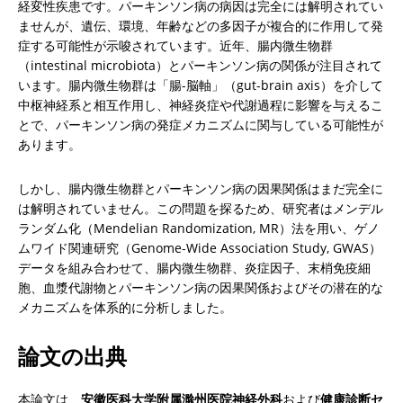
経変性疾患です。パーキンソン病の病因は完全には解明されてい
ませんが、遺伝、環境、年齢などの多因子が複合的に作用して発
症する可能性が示唆されています。近年、腸内微生物群
（intestinal microbiota）とパーキンソン病の関係が注目されて
います。腸内微生物群は「腸-脳軸」（gut-brain axis）を介して
中枢神経系と相互作用し、神経炎症や代謝過程に影響を与えるこ
とで、パーキンソン病の発症メカニズムに関与している可能性が
あります。
しかし、腸内微生物群とパーキンソン病の因果関係はまだ完全に
は解明されていません。この問題を探るため、研究者はメンデル
ランダム化（Mendelian Randomization, MR）法を用い、ゲノ
ムワイド関連研究（Genome-Wide Association Study, GWAS）
データを組み合わせて、腸内微生物群、炎症因子、末梢免疫細
胞、血漿代謝物とパーキンソン病の因果関係およびその潜在的な
メカニズムを体系的に分析しました。
論文の出典
本論文は、
安徽医科大学附属滁州医院神経外科
および
健康診断セ