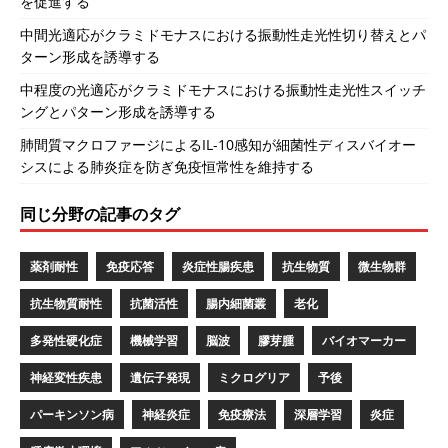
を促進する
中間光適応がクラミドモナスにおける振動性走光性切り替えとパ
ターン形成を誘導する
中程度の光適応がクラミドモナスにおける振動性走光性スイッチ
ングとパターン形成を誘導する
肺間質マクロファージによるIL-10感知が細菌性ディスバイオー
シスによる肺炎症を防ぎ免疫恒常性を維持する
同じ分野の記事のタグ
薬剤耐性
免疫応答
炎症性腸疾患
抗生物質
微生物群
抗生物質耐性
抗菌活性
腸内細菌叢
老化
多発性硬化症
機械学習
脳波
膠芽腫
バイオマーカー
神経変性疾患
遺伝子発現
ミクログリア
予後
パーキンソン病
神経炎症
免疫療法
深層学習
炎症