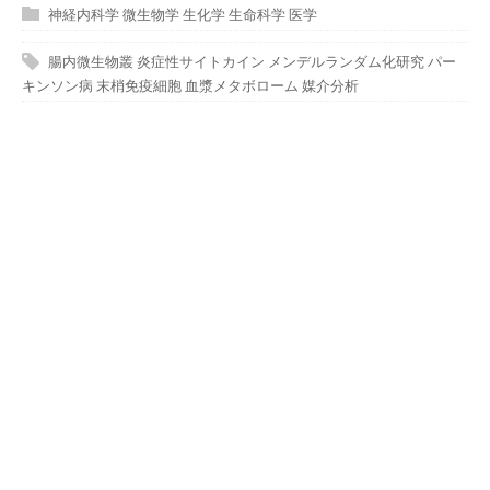
神経内科学
微生物学
生化学
生命科学
医学
腸内微生物叢
炎症性サイトカイン
メンデルランダム化研究
パー
キンソン病
末梢免疫細胞
血漿メタボローム
媒介分析