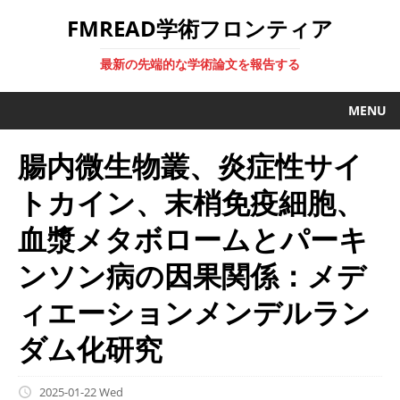
FMREAD学術フロンティア
最新の先端的な学術論文を報告する
MENU
腸内微生物叢、炎症性サイ
トカイン、末梢免疫細胞、
血漿メタボロームとパーキ
ンソン病の因果関係：メデ
ィエーションメンデルラン
ダム化研究
2025-01-22 Wed