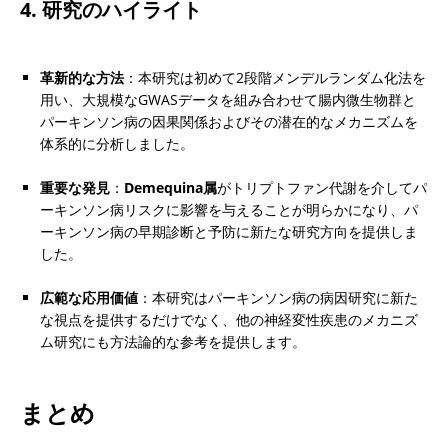
4. 研究のハイライト
革新的な方法
：本研究は初めて2段階メンデルランダム化法を
用い、大規模なGWASデータを組み合わせて腸内微生物群と
パーキンソン病の因果関係およびその潜在的なメカニズムを
体系的に分析しました。
重要な発見
：
Demequina属
がトリプトファン代謝を介してパ
ーキンソン病リスクに影響を与えることが明らかになり、パ
ーキンソン病の早期診断と予防に新たな研究方向を提供しま
した。
広範な応用価値
：本研究はパーキンソン病の病因研究に新た
な視点を提供するだけでなく、他の神経変性疾患のメカニズ
ム研究にも方法論的な参考を提供します。
まとめ