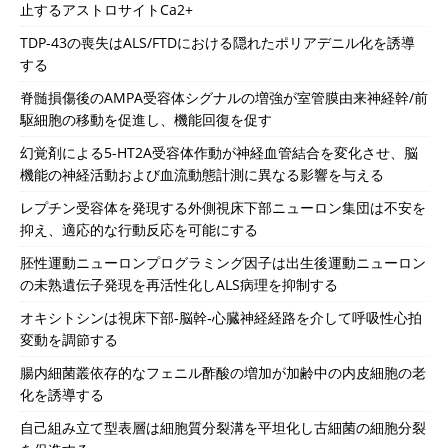
止するアストロサイトCa2+
TDP-43の喪失はALS/FTDにおける隠れたポリアデニル化を誘導
する
脊髄損傷後のAMPA受容体シグナルの増強が室管膜由来神経幹/前
駆細胞の移動を促進し、機能回復を促す
幻覚剤による5-HT2A受容体作動が神経血管結合を変化させ、脳
機能の神経活動および血流動態計測に異なる影響を与える
レプチン受容体を発現する外側視床下部ニューロン集団は不安を
抑え、適応的な行動反応を可能にする
胚性運動ニューロンプログラミング因子は出生後運動ニューロン
の未熟遺伝子発現を再活性化しALS病理を抑制する
オキシトシンは視床下部‐脳幹‐心臓神経経路を介して呼吸性心拍
変動を調節する
腸内細菌叢依存的なフェニル酢酸の増加が加齢中の内皮細胞の老
化を誘導する
自己組み立て型表層は細胞質分裂溝を平坦化し古細菌の細胞分裂