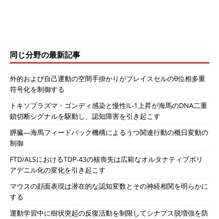
同じ分野の最新記事
外的および自己運動の空間手掛かりがプレイスセルのθ位相多重
符号化を制御する
トキソプラズマ・ゴンディ感染と慢性IL-1上昇が海馬のDNA二重
鎖切断シグナルを駆動し、認知障害を引き起こす
膵臓―海馬フィードバック機構によるうつ関連行動の概日変動の
制御
FTD/ALSにおけるTDP-43の核喪失は広範なオルタナティブポリ
アデニル化の変化を引き起こす
マウスの顔面表現は潜在的な認知変数とその神経相関を明らかに
する
運動学習中に樹状突起の反復活動を制限してシナプス脱増強を防