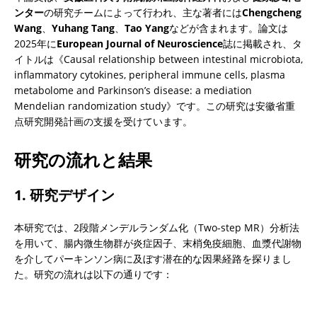
ンター
の研究チームによって行われ、主な著者には
Chengcheng 
Wang
、
Yuhang Tang
、
Tao Yang
などが含まれます。論文は
2025年に
European Journal of Neuroscience
誌に掲載され、タ
イトルは《Causal relationship between intestinal microbiota, 
inflammatory cytokines, peripheral immune cells, plasma 
metabolome and Parkinson’s disease: a mediation 
Mendelian randomization study》です。この研究は安徽省重
点研究開発計画の支援を受けています。
研究の流れと結果
1. 研究デザイン
本研究では、2段階メンデルランダム化（Two-step MR）分析法
を用いて、腸内微生物群が炎症因子、末梢免疫細胞、血漿代謝物
を介してパーキンソン病に及ぼす潜在的な因果経路を探りまし
た。研究の流れは以下の通りです：