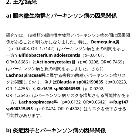
2. 主な結果
a) 腸内微生物群とパーキンソン病の因果関係
研究では、19種類の腸内微生物群とパーキンソン病の間に因果関
係があることが明らかになりました。特に、
Demequina属
（p=0.0408, OR=1.7142）はパーキンソン病と正の相関を示し、
一方で
Bifidobacterium adolescentis
（p=0.0101, 
OR=0.8686）と
Actinomycetales目
（p=0.0208, OR=0.7469）
はパーキンソン病と負の相関を示しました。さらに、
Lachnospiraceae科
に属する複数の菌種がパーキンソン病リス
クと関連しており、例えば
Blautia a sp002159835
（p=0.0223, 
OR=1.4256）や
Kle1615 sp900066985
（p=0.0202, 
OR=1.2545）はパーキンソン病リスクを増加させる可能性がある
一方、
Lachnospiraceae科
（p=0.0132, OR=0.6642）や
Rug147 
sp900315495
（p=0.0474, OR=0.4808）はリスクを低下させる
可能性があります。
b) 炎症因子とパーキンソン病の因果関係