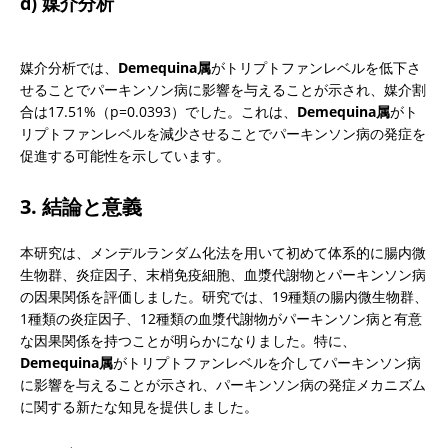
d) 媒介分析
媒介分析では、
Demequina属
がトリプトファンレベルを低下さ
せることでパーキンソン病に影響を与えることが示され、媒介割
合は17.51%（p=0.0393）でした。これは、
Demequina属
がト
リプトファンレベルを減少させることでパーキンソン病の発症を
促進する可能性を示しています。
3. 結論と意義
本研究は、メンデルランダム化法を用いて初めて体系的に腸内微
生物群、炎症因子、末梢免疫細胞、血漿代謝物とパーキンソン病
の因果関係を評価しました。研究では、19種類の腸内微生物群、
1種類の炎症因子、12種類の血漿代謝物がパーキンソン病と有意
な因果関係を持つことが明らかになりました。特に、
Demequina属
がトリプトファンレベルを介してパーキンソン病
に影響を与えることが示され、パーキンソン病の発症メカニズム
に関する新たな知見を提供しました。