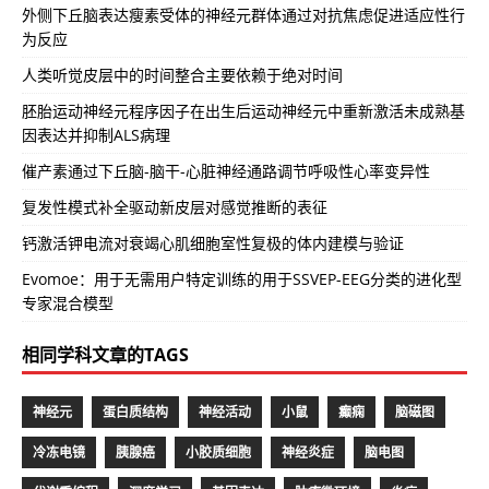
外侧下丘脑表达瘦素受体的神经元群体通过对抗焦虑促进适应性行
为反应
人类听觉皮层中的时间整合主要依赖于绝对时间
胚胎运动神经元程序因子在出生后运动神经元中重新激活未成熟基
因表达并抑制ALS病理
催产素通过下丘脑-脑干-心脏神经通路调节呼吸性心率变异性
复发性模式补全驱动新皮层对感觉推断的表征
钙激活钾电流对衰竭心肌细胞室性复极的体内建模与验证
Evomoe：用于无需用户特定训练的用于SSVEP-EEG分类的进化型
专家混合模型
相同学科文章的TAGS
神经元
蛋白质结构
神经活动
小鼠
癫痫
脑磁图
冷冻电镜
胰腺癌
小胶质细胞
神经炎症
脑电图