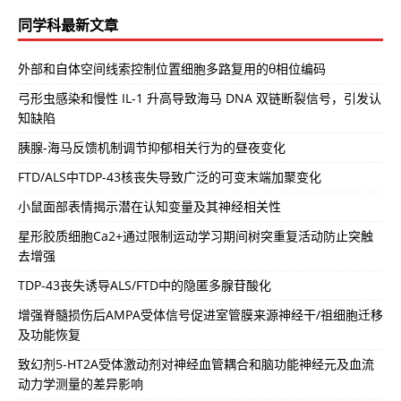
同学科最新文章
外部和自体空间线索控制位置细胞多路复用的θ相位编码
弓形虫感染和慢性 IL-1 升高导致海马 DNA 双链断裂信号，引发认
知缺陷
胰腺-海马反馈机制调节抑郁相关行为的昼夜变化
FTD/ALS中TDP-43核丧失导致广泛的可变末端加聚变化
小鼠面部表情揭示潜在认知变量及其神经相关性
星形胶质细胞Ca2+通过限制运动学习期间树突重复活动防止突触
去增强
TDP-43丧失诱导ALS/FTD中的隐匿多腺苷酸化
增强脊髓损伤后AMPA受体信号促进室管膜来源神经干/祖细胞迁移
及功能恢复
致幻剂5-HT2A受体激动剂对神经血管耦合和脑功能神经元及血流
动力学测量的差异影响