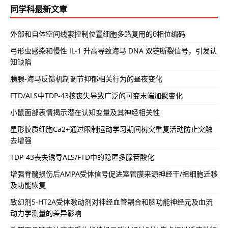
同学科最新文章
外部和自体空间线索控制位置细胞多路复用的θ相位编码
弓形虫感染和慢性 IL-1 升高导致海马 DNA 双链断裂信号，引发认
知缺陷
胰腺-海马反馈机制调节抑郁相关行为的昼夜变化
FTD/ALS中TDP-43核丧失导致广泛的可变末端加聚变化
小鼠面部表情揭示潜在认知变量及其神经相关性
星形胶质细胞Ca2+通过限制运动学习期间树突重复活动防止突触
去增强
TDP-43丧失诱导ALS/FTD中的隐匿多腺苷酸化
增强脊髓损伤后AMPA受体信号促进室管膜来源神经干/祖细胞迁移
及功能恢复
致幻剂5-HT2A受体激动剂对神经血管耦合和脑功能神经元及血流
动力学测量的差异影响