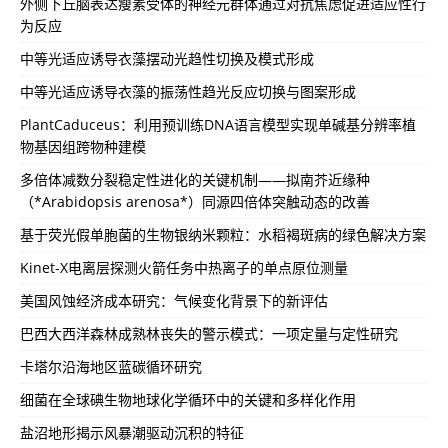
外侧下丘脑表达瘦素受体的神经元群体通过对抗焦虑促进适应性行
为反应
中等光适应诱导衣藻摆动光趋性切换及模式形成
中等光适应诱导衣藻的振荡性趋光反应切换与图案形成
PlantCaduceus：利用预训练DNA语言模型实现单碱基分辨率植
物基因组跨物种建模
多倍体减数分裂稳定性进化的关键机制——拟南芥近缘种
（*Arabidopsis arenosa*）同源四倍体突触动态的改善
基于荧光假单胞菌的生物银纳米颗粒：水稻褐斑病的绿色解决方案
Kinet-X电离层探测火箭任务中热离子的单点原位测量
美国风蚀经济成本研究：气候变化背景下的新评估
巴西大西洋森林成熟林丧失的警示模式：一项定量与定性研究
卡塔尔沿海地区蓝碳循环研究
细菌在全球碘生物地球化学循环中的关键和多样化作用
盐沼地形揭示风暴潮驱动沉积的特征