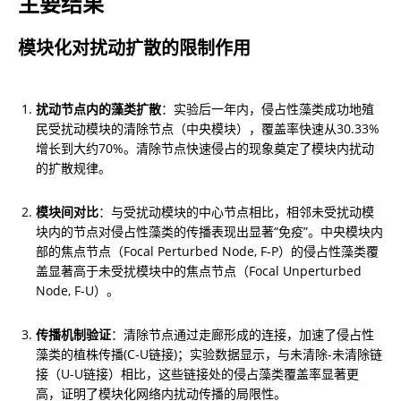
主要结果
模块化对扰动扩散的限制作用
扰动节点内的藻类扩散
：实验后一年内，侵占性藻类成功地殖
民受扰动模块的清除节点（中央模块），覆盖率快速从30.33%
增长到大约70%。清除节点快速侵占的现象奠定了模块内扰动
的扩散规律。
模块间对比
：与受扰动模块的中心节点相比，相邻未受扰动模
块内的节点对侵占性藻类的传播表现出显著“免疫”。中央模块内
部的焦点节点（Focal Perturbed Node, F-P）的侵占性藻类覆
盖显著高于未受扰模块中的焦点节点（Focal Unperturbed 
Node, F-U）。
传播机制验证
：清除节点通过走廊形成的连接，加速了侵占性
藻类的植株传播(C-U链接)；实验数据显示，与未清除-未清除链
接（U-U链接）相比，这些链接处的侵占藻类覆盖率显著更
高，证明了模块化网络内扰动传播的局限性。