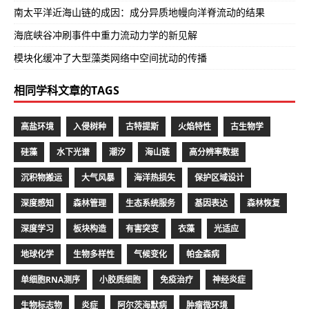
南太平洋近海山链的成因：成分异质地幔向洋脊流动的结果
海底峡谷冲刷事件中重力流动力学的新见解
模块化缓冲了大型藻类网络中空间扰动的传播
相同学科文章的TAGS
高盐环境
入侵树种
古特提斯
火焰特性
古生物学
硅藻
水下光谱
潮汐
海山链
高分辨率数据
沉积物搬运
大气风暴
海洋热损失
保护区域设计
深度感知
森林管理
生态系统服务
基因表达
森林恢复
深度学习
板块构造
有害突变
衣藻
光适应
地球化学
生物多样性
气候变化
帕金森病
单细胞RNA测序
小胶质细胞
免疫治疗
神经炎症
生物标志物
炎症
阿尔茨海默病
肿瘤微环境