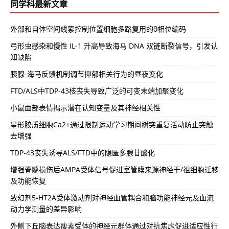
同学科最新文章
外部和自体空间线索控制位置细胞多路复用的θ相位编码
弓形虫感染和慢性 IL-1 升高导致海马 DNA 双链断裂信号，引发认
知缺陷
胰腺-海马反馈机制调节抑郁相关行为的昼夜变化
FTD/ALS中TDP-43核丧失导致广泛的可变末端加聚变化
小鼠面部表情揭示潜在认知变量及其神经相关性
星形胶质细胞Ca2+通过限制运动学习期间树突重复活动防止突触
去增强
TDP-43丧失诱导ALS/FTD中的隐匿多腺苷酸化
增强脊髓损伤后AMPA受体信号促进室管膜来源神经干/祖细胞迁移
及功能恢复
致幻剂5-HT2A受体激动剂对神经血管耦合和脑功能神经元及血流
动力学测量的差异影响
外侧下丘脑表达瘦素受体的神经元群体通过对抗焦虑促进适应性行