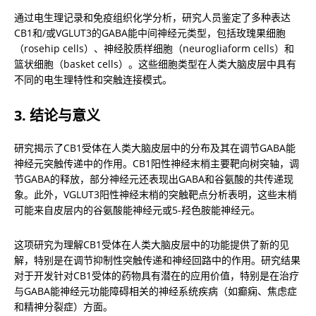
通过电生理记录和免疫组织化学分析，研究人员鉴定了多种表达
CB1和/或VGLUT3的GABA能中间神经元类型，包括玫瑰果细胞
（rosehip cells）、神经胶质样细胞（neurogliaform cells）和
篮状细胞（basket cells）。这些细胞类型在人类大脑皮层中具有
不同的电生理特性和突触连接模式。
3. 结论与意义
研究揭示了CB1受体在人类大脑皮层中的分布及其在调节GABA能
神经元突触传递中的作用。CB1阳性神经末梢主要靶向树突轴，调
节GABA的释放，部分神经元还表现出GABA和谷氨酸的共传递现
象。此外，VGLUT3阳性神经末梢的突触靶点分析表明，这些末梢
可能来自皮层内的谷氨酸能神经元或5-羟色胺能神经元。
这项研究为理解CB1受体在人类大脑皮层中的功能提供了新的见
解，特别是在调节抑制性突触传递和神经回路中的作用。研究结果
对于开发针对CB1受体的药物具有潜在的应用价值，特别是在治疗
与GABA能神经元功能障碍相关的神经系统疾病（如癫痫、焦虑症
和精神分裂症）方面。