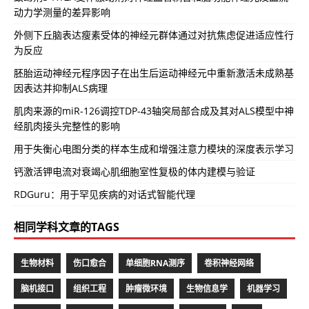
动力学测量的差异影响
外侧下丘脑表达瘦素受体的神经元群体通过对抗焦虑促进适应性行
为反应
胚胎运动神经元程序因子在出生后运动神经元中重新激活未成熟基
因表达并抑制ALS病理
肌肉来源的miR-126调控TDP-43轴突局部合成及其对ALS模型中神
经肌肉接头完整性的影响
用于失衡心电图分类的样本生成和增强注意力模块的深度表示学习
钙激活钾电流对衰竭心肌细胞室性复极的体内建模与验证
RDGuru：用于罕见疾病的对话式智能代理
相同学科文章的TAGS
生物材料
伤口愈合
单细胞RNA测序
卷积神经网络
脑机接口
组织工程
肿瘤微环境
生物信息学
机器学习