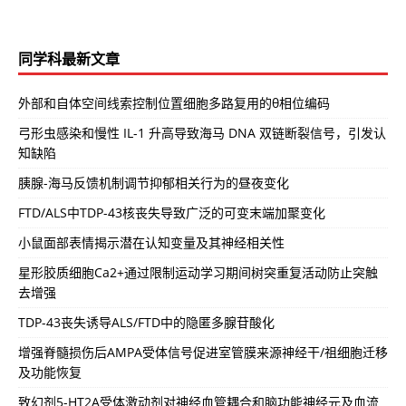
同学科最新文章
外部和自体空间线索控制位置细胞多路复用的θ相位编码
弓形虫感染和慢性 IL-1 升高导致海马 DNA 双链断裂信号，引发认
知缺陷
胰腺-海马反馈机制调节抑郁相关行为的昼夜变化
FTD/ALS中TDP-43核丧失导致广泛的可变末端加聚变化
小鼠面部表情揭示潜在认知变量及其神经相关性
星形胶质细胞Ca2+通过限制运动学习期间树突重复活动防止突触
去增强
TDP-43丧失诱导ALS/FTD中的隐匿多腺苷酸化
增强脊髓损伤后AMPA受体信号促进室管膜来源神经干/祖细胞迁移
及功能恢复
致幻剂5-HT2A受体激动剂对神经血管耦合和脑功能神经元及血流