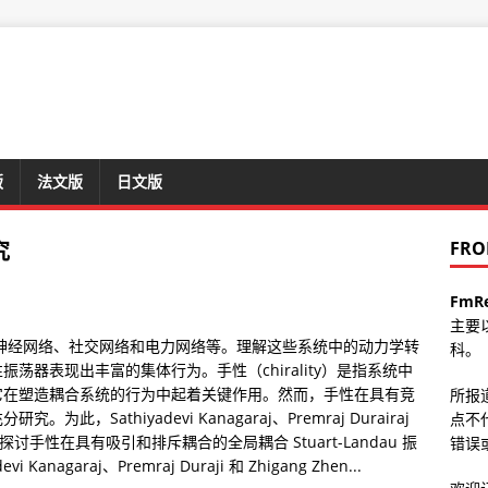
版
法文版
日文版
究
FRO
FmR
主要
神经网络、社交网络和电力网络等。理解这些系统中的动力学转
科。
器表现出丰富的集体行为。手性（chirality）是指系统中
它在塑造耦合系统的行为中起着关键作用。然而，手性在具有竞
所报
Sathiyadevi Kanagaraj、Premraj Durairaj
点不
在探讨手性在具有吸引和排斥耦合的全局耦合 Stuart-Landau 振
错误或
agaraj、Premraj Duraji 和 Zhigang Zhen...