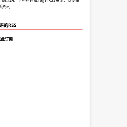
订阅本站、学科栏目或Tag的RSS资源，以便获
新资讯
语的RSS
点此订阅