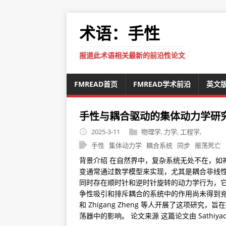
术语：手性
报道此术语相关最新的前沿性论文
FMREAD首页
FMREAD学术前沿
英文
手性与耦合驱动的集体动力学研
2025-3-11
物理学
,
力学
,
工程学
,
手性
集体动力学
耦合系统
同步
振荡死亡
背景介绍 在自然界中，复杂系统无处不在，如
变通常通过数学模型来实现，尤其是耦合非线性振荡
同时存在顺时针和逆时针旋转的动力学行为，
争性吸引和排斥耦合的系统中的作用尚未得到充分研究。为此，
和 Zhigang Zheng 等人开展了这项研究，旨
荡器中的影响。 论文来源 这篇论文由 Sathiyadevi Kan