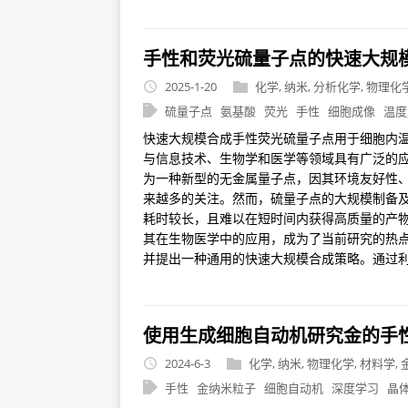
手性和荧光硫量子点的快速大规
2025-1-20
化学
,
纳米
,
分析化学
,
物理化
硫量子点
氨基酸
荧光
手性
细胞成像
温度
快速大规模合成手性荧光硫量子点用于细胞内温
与信息技术、生物学和医学等领域具有广泛的应用潜力。
为一种新型的无金属量子点，因其环境友好性
来越多的关注。然而，硫量子点的大规模制备
耗时较长，且难以在短时间内获得高质量的产
其在生物医学中的应用，成为了当前研究的热点
并提出一种通用的快速大规模合成策略。通过利用
使用生成细胞自动机研究金的手
2024-6-3
化学
,
纳米
,
物理化学
,
材料学
,
手性
金纳米粒子
细胞自动机
深度学习
晶