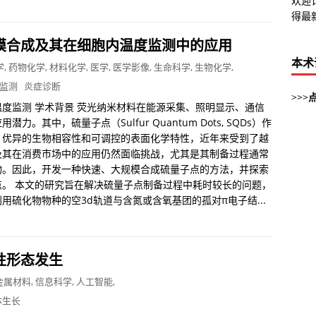
欢迎
得最
模合成及其在细胞内温度监测中的应用
本术
学
,
药物化学
,
材料化学
,
医学
,
医学影像
,
生命科学
,
生物化学
,
监测
炎症诊断
>>>
度监测 学术背景 荧光纳米材料在能源采集、照明显示、通信
其中，硫量子点（Sulfur Quantum Dots, SQDs）作
、优异的生物相容性和可调控的表面化学特性，近年来受到了越
及其在消费市场中的应用仍然面临挑战，尤其是其制备过程通常
物。因此，开发一种快速、大规模合成硫量子点的方法，并探索
。 本文的研究旨在解决硫量子点制备过程中耗时较长的问题，
硫化物物种的空3d轨道与含氮或含氧基团的孤对π电子结...
性形态发生
金属材料
,
信息科学
,
人工智能
,
体生长