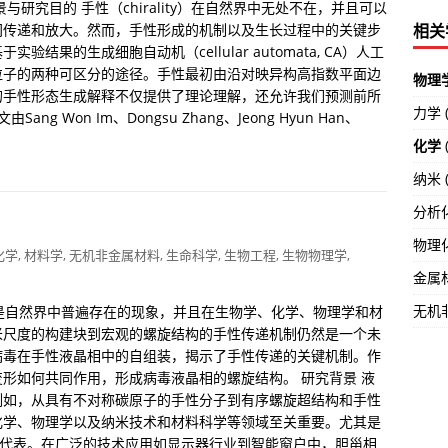
研究目的 手性（chirality）在自然界中无处不在，并且可以
相关
间传递和放大。然而，手性形成的机制以及生长过程中的关键步
果的生成细胞自动机（cellular automata, CA）人工
粒子的两种可区分的途径。手性最初由沿对映异构高指数平面边
物理
的手性形态生成解释不仅提供了理论理解，还允许我们预测前所
力学 (
 Won Im、Dongsu Zhang、Jeong Hyun Han、
化学
纳米 (
分析化
物理化
化学
,
材料学
,
无机非金属材料
,
生命科学
,
生物工程
,
生物物理学
,
金属材
无机非
ty）是自然界中普遍存在的现象，并且在生物学、化学、物理学和材
米尺度的构建块到宏观的螺旋结构的手性传递机制仍然是一个未
病毒在手性液晶相中的自组装，揭示了手性传递的关键机制。作
形如何共同作用，形成病毒液晶相的螺旋结构。 研究背景 液
例如，从具有不对称碳原子的手性分子到有序螺旋超结构和手性
化学、物理学以及纳米技术和材料科学等领域至关重要。尤其是
型代表。在广泛的技术应用如显示器行业到智能窗户中，胆甾相