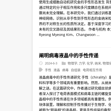
使用生成细胞自动机研究金的手性形态发生 背景与
通过特定的分子相互作用和多尺度耦合在系统
骤尚未完全理解。在本研究中，我们通过训练基于实验结
神经网络，识别从非手性到手性形态的金纳米
界的不对称生长的性质所决定。基于深度学习
未有的交叉路径及其结果形态。 作者与机构 本文由Sang
Ryeong Myeong Kim、Changwoon ...
阐明病毒液晶中的手性传递
2024-6-3
物理学
,
力学
,
化学
,
纳米
,
物理
手性
液晶
病毒
自组装
电荷相互作用
液晶病毒中的手性传递研究 手性（chirali
料科学等多个领域具有重要影响。然而，从纳
解之谜。在这篇研究中，作者通过研究细丝状
者深入探讨了电荷表面模式和病毒主链的螺旋变
晶相中的手性传递在许多领域都具有重要性。
块体装置，理解和控制手性传播对于生物学、
被称为“胆甾相”的液晶相，更是手性组装的典