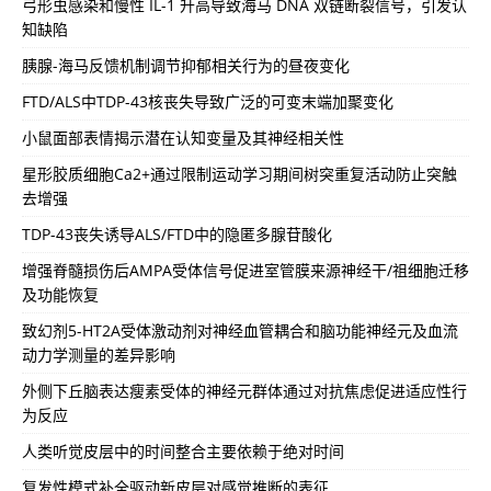
弓形虫感染和慢性 IL-1 升高导致海马 DNA 双链断裂信号，引发认
知缺陷
胰腺-海马反馈机制调节抑郁相关行为的昼夜变化
FTD/ALS中TDP-43核丧失导致广泛的可变末端加聚变化
小鼠面部表情揭示潜在认知变量及其神经相关性
星形胶质细胞Ca2+通过限制运动学习期间树突重复活动防止突触
去增强
TDP-43丧失诱导ALS/FTD中的隐匿多腺苷酸化
增强脊髓损伤后AMPA受体信号促进室管膜来源神经干/祖细胞迁移
及功能恢复
致幻剂5-HT2A受体激动剂对神经血管耦合和脑功能神经元及血流
动力学测量的差异影响
外侧下丘脑表达瘦素受体的神经元群体通过对抗焦虑促进适应性行
为反应
人类听觉皮层中的时间整合主要依赖于绝对时间
复发性模式补全驱动新皮层对感觉推断的表征