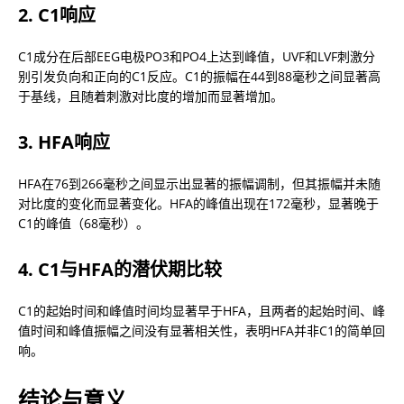
2. C1响应
C1成分在后部EEG电极PO3和PO4上达到峰值，UVF和LVF刺激分
别引发负向和正向的C1反应。C1的振幅在44到88毫秒之间显著高
于基线，且随着刺激对比度的增加而显著增加。
3. HFA响应
HFA在76到266毫秒之间显示出显著的振幅调制，但其振幅并未随
对比度的变化而显著变化。HFA的峰值出现在172毫秒，显著晚于
C1的峰值（68毫秒）。
4. C1与HFA的潜伏期比较
C1的起始时间和峰值时间均显著早于HFA，且两者的起始时间、峰
值时间和峰值振幅之间没有显著相关性，表明HFA并非C1的简单回
响。
结论与意义