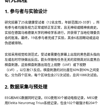
1. 参与者与实验设计
研究招募了25名健康受试者（12名女性，年龄范围20-33岁），所
有参与者均报告视力正常或矫正至正常，且无神经或精神疾病史。
实验在德国马格德堡大学的神经学系进行，并获得了当地伦理委员
会的批准。最终，19名参与者完成了实验，其余6名因眼动或运动
伪迹被排除。
实验采用视觉检测范式，受试者需要在屏幕上出现的黑色箭头指向
左或右时尽快做出反应。箭头伴随有任务无关的双侧高对比度黑白
棋盘刺激，这些棋盘刺激出现在上视野（UVF）或下视野
（LVF），以引发C1反应。棋盘刺激的对比度在60%到90%之间变
化，分为四个区块，每个区块包含272次试验，总共1088次试验。
2. 数据采集与预处理
EEG和MEG数据同时记录。EEG使用30个被动电极记录，MEG使
用Elekta Neuromag Triux系统记录，包含102个磁强计和204个