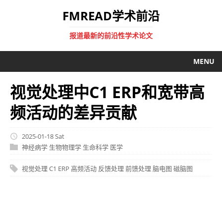
FMREAD学术前沿
报道最新的前沿性学术论文
MENU
视觉处理中C1 ERP和宽带高
频活动的差异贡献
2025-01-18 Sat
神经病学
生物物理学
生命科学
医学
视觉处理
C1 ERP
高频活动
反馈处理
前馈处理
脑电图
磁脑图