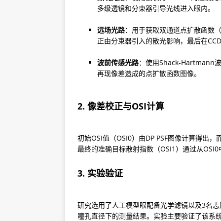
多级透镜和分束器引导光线进入眼内。
远场光路
：用于获取双通道点扩散函数（
正由分束器引入的散光影响，最后在CC
波前传感光路
：使用Shack-Hartm
再现像差造成的点扩散函数图像。
2. 像差校正与OSI计算
初始OSI值（OSI0）由DP PSF图像计算
最终的准确目标散射指数（OSI1）通过从OSI0
3. 实验验证
研究选用了人工模型眼配备光学滤镜以及3名志愿
瞳孔直径下的测量结果。实验主要验证了该系