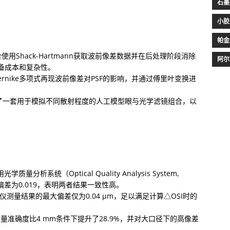
石墨
小胶
帕金
使用Shack-Hartmann获取波前像差数据并在后处理阶段消除
阿尔
备成本和复杂性。

ernike多项式再现波前像差对PSF的影响，并通过傅里叶变换进
了一套用于模拟不同散射程度的人工模型眼与光学滤镜组合，以
析系统（Optical Quality Analysis System, 
偏差为0.019，表明两者结果一致性高。

涉仪测量结果的最大偏差仅为0.04 µm，足以满足计算△OSI时的
测量准确度比4 mm条件下提升了28.9%，并对大口径下的高像差