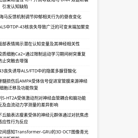
，引发认知缺陷
-海马反馈机制调节抑郁相关行为的昼夜变化
/ALS中TDP-43核丧失导致广泛的可变末端加聚变
面部表情揭示潜在认知变量及其神经相关性
胶质细胞Ca2+通过限制运动学习期间树突重复
防止突触去增强
-43丧失诱导ALS/FTD中的隐匿多腺苷酸化
脊髓损伤后AMPA受体信号促进室管膜来源神经
祖细胞迁移及功能恢复
剂5-HT2A受体激动剂对神经血管耦合和脑功能
元及血流动力学测量的差异影响
下丘脑表达瘦素受体的神经元群体通过对抗焦虑
适应性行为反应
间感知Transformer-GRU的3D OCT图像青光