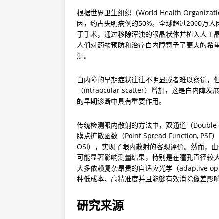
根据世界卫生组织（World Health Organ
因，约占失明病例的50%。全球超过2000
于手术，通过移除浑浊的眼晶状体并植入人工
人们对药物预防和治疗白内障寄予了更大的希
测。
白内障的早期症状往往不明显或者难以察觉，
（intraocular scatter）增加，这
的早期诊断中具有重要作用。
传统检测眼内散射的方法中，双通道（Double
膜点扩散函数（Point Spread Function, PS
OSI），实现了眼内散射的客观评价。然而，由于P
可能显著影响测量结果，特别是在瞳孔直径较大
大多依赖复杂昂贵的自适应光学（adaptive o
种低成本、高精准度并且能够有效消除像差影
研究来源