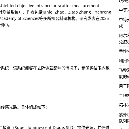
眼增
elded objective intraocular scatter measurement 
中等
），作者包括Junlei Zhao、Zitao Zhang、Yanrong 
cademy of Sciences等多所知名科研机构。研究发表在2025
中等
》期刊中。
成
阿尔
免疫
手性
利用
量系统，该系统能够在去除像差影响的情况下，精确评估眼内散
飞秒
度的
用于
二维
拓扑
前传感光路。具体组成如下：
紫外
队列
（Super-luminescent Diode, SLD）提供光源，并通过