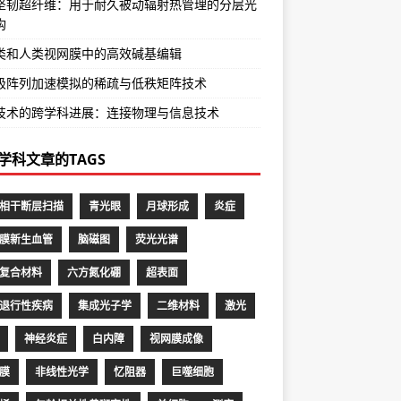
坚韧超纤维：用于耐久被动辐射热管理的分层光
构
类和人类视网膜中的高效碱基编辑
极阵列加速模拟的稀疏与低秩矩阵技术
技术的跨学科进展：连接物理与信息技术
学科文章的TAGS
相干断层扫描
青光眼
月球形成
炎症
膜新生血管
脑磁图
荧光光谱
复合材料
六方氮化硼
超表面
退行性疾病
集成光子学
二维材料
激光
神经炎症
白内障
视网膜成像
膜
非线性光学
忆阻器
巨噬细胞