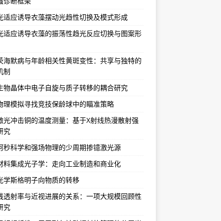
强诊断框架
光适应诱导衣藻摆动光趋性切换及模式形成
光适应诱导衣藻的振荡性趋光反应切换与图案形
茨海默病与年龄相关性黄斑变性：共享与独特的
机制
生物晶体中电子自旋与质子转移的耦合研究
物理模拟寻找竞技保龄球中的瞄准策略
激光冲击铜的温度测量：基于X射线热漫散射强
研究
阿秒科学和强场物理的少周期掺镱激光源
材料集成光子学：走向工业制造和商业化
光学斯格明子向物质的转移
线透射率与近视进展的关系：一项大规模回顾性
研究