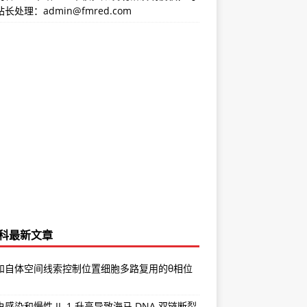
长处理：admin@fmred.com
科最新文章
和自体空间线索控制位置细胞多路复用的θ相位
感染和慢性 IL-1 升高导致海马 DNA 双链断裂