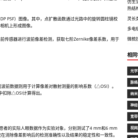
仿生
热结
灵长
DP PSF）图像。其中，点扩散函数通过光路中的旋转圆柱镜校
D相机上形成图像。
多电
微梳
ann波前传感器进行波前像差检测，获取七阶Zernike像差系数，用于
相同
光学
脉络
得出，而波前数据则用于计算像差对散射测量的影响系数（△OSI）。
中扣除△OSI计算得出。
纳米
神经
宽带
者的实际人眼数据作为实验对象，分别测试了4 mm和6 mm
视网
统在消除像差影响后的检测准确性以及结果的稳定性和一致性。