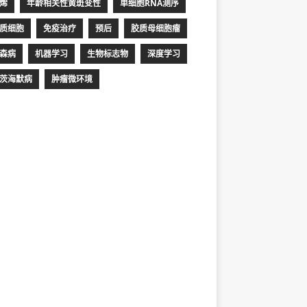
烯
年龄相关性黄斑变性
单细胞RNA测序
质细胞
免疫治疗
预后
胶质母细胞瘤
森病
机器学习
生物标志物
深度学习
茨海默病
肿瘤微环境