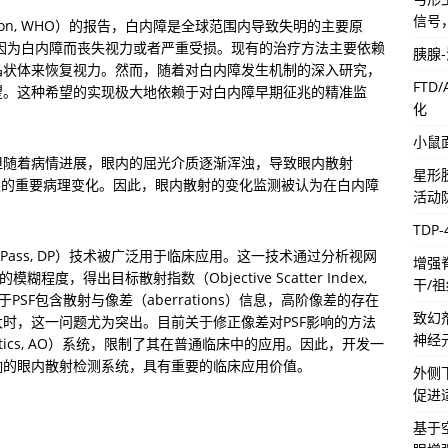
信号
ization, WHO）的报告，白内障是全球范围内导致失明的主要原
万人因为白内障而丧失视力或者严重受损。现有的治疗方法主要依赖
胰腺
晶状体来恢复视力。然而，随着对白内障发生机制的深入研究，
FTD
望。这种希望的实现极大地依赖于对白内障早期征兆的精准监
化
小鼠
但随着病情进展，眼内的屈光介质逐渐浑浊，导致眼内散射
星形
是白内障发展的重要病理变化。因此，眼内散射的变化监测被认为在白内障
活动
TDP
-Pass, DP）技术被广泛用于临床应用。这一技术通过分析视网
增强
F）的模糊程度，得出目标散射指数（Objective Scatter Index, 
干/
SF包含散射与像差（aberrations）信息，高阶像差的存在
致幻
时，这一问题尤为突出。目前关于修正像差对PSF影响的方法
神经
ptics, AO）系统，限制了其在普通临床中的应用。因此，开发一
响的眼内散射检测系统，具有重要的临床应用价值。
外侧
促进
基于空