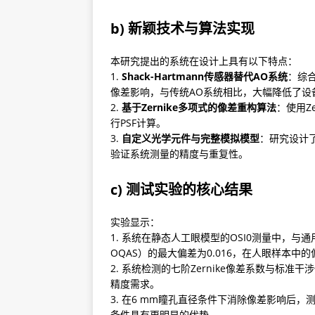
b) 新颖技术与算法实现
本研究提出的系统在设计上具有以下特点：

1. 
Shack-Hartmann传感器替代AO系统
：综合
像差影响，与传统AO系统相比，大幅降低了设
2. 
基于Zernike多项式的像差重构算法
：使用Z
行PSF计算。

3. 
自定义光学元件与完整模拟模型
：研究设计
验证系统测量的精度与重复性。
c) 测试实验的核心结果
实验显示：

1. 系统在静态人工眼模型的OSI0测量中，与通用光学质量分
OQAS）的最大偏差为0.016，在人眼样本中的
2. 系统检测的七阶Zernike像差系数与标准干
精度需求。

3. 在6 mm瞳孔直径条件下消除像差影响后，
条件具有更明显的优势。