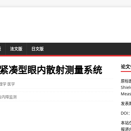
版
法文版
日文版
紧凑型眼内散射测量系统
论文
原标题：
理学
医学
Shiel
Meas
白内障监测
发表期刊
DOI
本站
报道