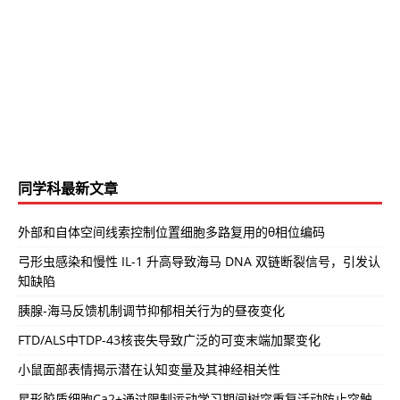
同学科最新文章
外部和自体空间线索控制位置细胞多路复用的θ相位编码
弓形虫感染和慢性 IL-1 升高导致海马 DNA 双链断裂信号，引发认
知缺陷
胰腺-海马反馈机制调节抑郁相关行为的昼夜变化
FTD/ALS中TDP-43核丧失导致广泛的可变末端加聚变化
小鼠面部表情揭示潜在认知变量及其神经相关性
星形胶质细胞Ca2+通过限制运动学习期间树突重复活动防止突触