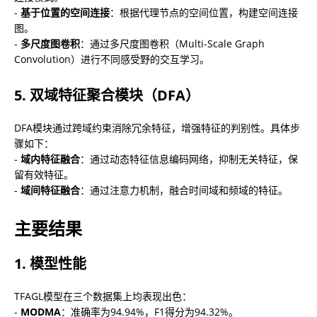
- 
基于位置的空间连接
：根据代理节点的空间位置，构建空间连接
图。

- 
多尺度图卷积
：通过多尺度图卷积（Multi-Scale Graph 
Convolution）进行不同感受野的交互学习。
5. 双域特征聚合模块（DFA）
DFA模块通过跨域约束消除冗余特征，增强特征的判别性。具体步
骤如下：

- 
域内特征融合
：通过动态特征信息编码网络，抑制无关特征，保
留有效特征。

- 
域间特征融合
：通过注意力机制，融合时间域和频域的特征。
主要结果
1. 模型性能
TFAGL模型在三个数据集上均表现出色：

- 
MODMA
：准确率为94.94%，F1得分为94.32%。
