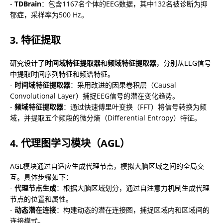
- 
TDBrain
：包含1167名个体的EEG数据，其中132名被诊断为抑
郁症，采样率为500 Hz。
3. 特征提取
研究设计了
时间域特征提取器
和
频域特征提取器
，分别从EEG信号
中提取时间序列特征和频谱特征。

- 
时间域特征提取器
：采用改进的因果卷积层（Causal 
Convolutional Layer）捕捉EEG信号的潜在变化趋势。

- 
频域特征提取器
：通过快速傅里叶变换（FFT）将信号转换为频
域，并提取五个频段的微分熵（Differential Entropy）特征。
4. 代理图学习模块（AGL）
AGL模块通过自适应生成代理节点，模拟大脑区域之间的全局交
互。具体步骤如下：

- 
代理节点生成
：根据大脑区域划分，通过自注意力机制生成代理
节点的位置和属性。

- 
动态潜在连接
：构建动态的潜在连接图，捕捉区域内和区域间的
连接模式。
