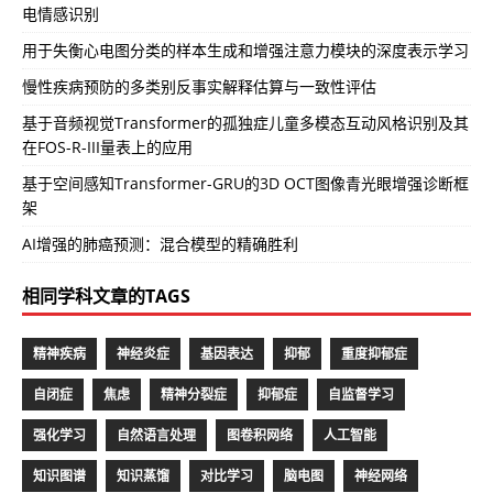
电情感识别
用于失衡心电图分类的样本生成和增强注意力模块的深度表示学习
慢性疾病预防的多类别反事实解释估算与一致性评估
基于音频视觉Transformer的孤独症儿童多模态互动风格识别及其
在FOS-R-III量表上的应用
基于空间感知Transformer-GRU的3D OCT图像青光眼增强诊断框
架
AI增强的肺癌预测：混合模型的精确胜利
相同学科文章的TAGS
精神疾病
神经炎症
基因表达
抑郁
重度抑郁症
自闭症
焦虑
精神分裂症
抑郁症
自监督学习
强化学习
自然语言处理
图卷积网络
人工智能
知识图谱
知识蒸馏
对比学习
脑电图
神经网络