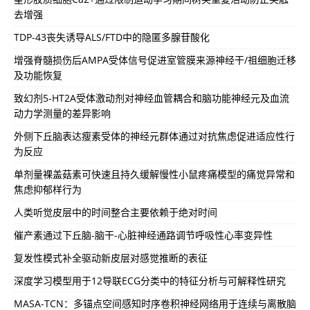
去增强
TDP-43丧失诱导ALS/FTD中的隐匿多腺苷酸化
增强脊髓损伤后AMPA受体信号促进室管膜来源神经干/祖细胞迁移
及功能恢复
致幻剂5-HT2A受体激动剂对神经血管耦合和脑功能神经元及血流
动力学测量的差异影响
外侧下丘脑表达瘦素受体的神经元群体通过对抗焦虑促进适应性行
为反应
单剂量裸盖菇素可快速且持久缓解慢性小鼠疼痛模型的痛觉异常和
焦虑抑郁样行为
人类听觉皮层中的时间整合主要依赖于绝对时间
催产素通过下丘脑-脑干-心脏神经通路调节呼吸性心率变异性
复发性模式补全驱动新皮层对感觉推断的表征
深度学习模型用于12导联ECG分类中的特征分析与可解释性研究
MASA-TCN：多锚点空间感知时序卷积神经网络用于连续与离散脑