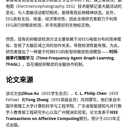
电图（Electroencephalography, EEG）技术能够记录大脑活动的
变化，与人类脑活动密切相关，能够客观反映精神状态。此外，
EEG具有无创、快速、经济等优势，因此全球研究者致力于利用
EEG进行抑郁症检测，并寻找更好的生物标志物。
然而，现有的抑郁症检测方法主要依赖于对EEG电极分布的简单模
拟，忽视了大脑区域之间的协作关系，导致检测性能有限。为此，
研究者提出了一种基于时频EEG的新型抑郁症检测模型——
时间-
频率代理图学习（Time-Frequency Agent Graph Learning, 
TFAGL）
，旨在捕捉抑郁症的全脑协作机制。
论文来源
该论文由
Zihua Xu
（IEEE学生会员）、
C. L. Philip Chen
（IEEE 
Fellow）和
Tong Zhang
（IEEE高级会员）共同撰写。他们来自中
国华南理工大学计算机科学与工程学院、广东省智能感知与并行数
字人教育部工程研究中心以及广州琶洲实验室。论文发表于
IEEE 
Transactions on Affective Computing
期刊，预计于2025年正
式出版。