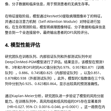
像、分子数据和临床信息，用于预测患者的无病生存率。
在特征提取阶段，模型通过ResNet50提取病理图像补丁的特征，
并通过自注意力机制（Self-Attention Module）对特征进行加
权。在生存预测阶段，模型将病理图像特征、分子数据和临床信息
整合到一个全连接层中，最终输出患者的DFS风险评分。
4. 模型性能评估
研究团队在训练队列、内部验证队列和外部测试队列中对
DeepClinMed-PGM模型进行了评估。结果显示，该模型在预测1
年、3年和5年DFS时的AUC值分别为0.979、0.957和0.871（训练
队列），0.886、0.745和0.825（内部验证队列），以及0.851、
0.878和0.938（外部测试队列）。此外，模型的C指数值在三个队
列中分别为0.925、0.823和0.864，显示出较高的预测准确性。
通过Kaplan-Meier分析，研究团队进一步验证了模型的风险分层
能力。在训练队列中，高风险组和低风险组的DFS存在显著差异
（HR=0.027, 95% CI: 0.0016–0.046, p<0.0001）。这一趋势在内