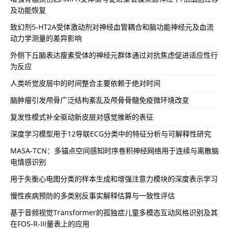
及功能恢复
致幻剂5-HT2A受体激动剂对神经血管耦合和脑功能神经元及血流
动力学测量的差异影响
外侧下丘脑表达瘦素受体的神经元群体通过对抗焦虑促进适应性行
为反应
人类听觉皮层中的时间整合主要依赖于绝对时间
脑肿瘤引发颅骨广泛结构紊乱及颅骨骨髓免疫微环境改变
复发性模式补全驱动新皮层对感觉推断的表征
深度学习模型用于12导联ECG分类中的特征分析与可解释性研究
MASA-TCN：多锚点空间感知时序卷积神经网络用于连续与离散脑
电情感识别
用于失衡心电图分类的样本生成和增强注意力模块的深度表示学习
慢性疾病预防的多类别反事实解释估算与一致性评估
基于音频视觉Transformer的孤独症儿童多模态互动风格识别及其
在FOS-R-III量表上的应用