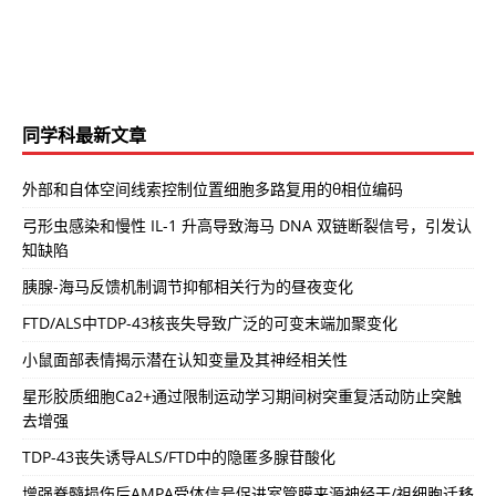
同学科最新文章
外部和自体空间线索控制位置细胞多路复用的θ相位编码
弓形虫感染和慢性 IL-1 升高导致海马 DNA 双链断裂信号，引发认
知缺陷
胰腺-海马反馈机制调节抑郁相关行为的昼夜变化
FTD/ALS中TDP-43核丧失导致广泛的可变末端加聚变化
小鼠面部表情揭示潜在认知变量及其神经相关性
星形胶质细胞Ca2+通过限制运动学习期间树突重复活动防止突触
去增强
TDP-43丧失诱导ALS/FTD中的隐匿多腺苷酸化
增强脊髓损伤后AMPA受体信号促进室管膜来源神经干/祖细胞迁移