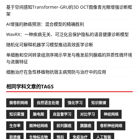
基于空间感知Transformer-GRU的3D OCT图像青光眼增强诊断框
架
AI增强的肺癌预测：混合模型的精确胜利
WavRX：一种疾病无关、可泛化且保护隐私的语音健康诊断模型
随机化可解释机器学习模型推动高效医学诊断
单细胞和空间转录组测序揭示早发与晚发前列腺癌的异质性微环境
与进展特征
细胞治疗在急性移植物抗宿主病预防与治疗中的应用
相同学科文章的TAGS
图卷积网络
自然语言处理
强化学习
知识图谱
知识蒸馏
脑电图
自监督学习
对比学习
神经网络
生存率
图神经网络
前列腺癌
胰腺癌
卷积神经网络
胶质瘤
生物标志物
预后
免疫治疗
人工智能