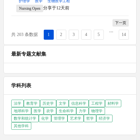
护理学
医学
生物医学工程
分享于12天前
Nursing Open
下一页
共 203 条数据
1
2
3
4
5
14
最新专题文献集
学科列表
法学
教育学
历史学
文学
信息科学
工程学
材料学
地球科学
医学
农学
生命科学
力学
物理学
数学和统计学
化学
管理学
艺术学
哲学
经济学
其他学科