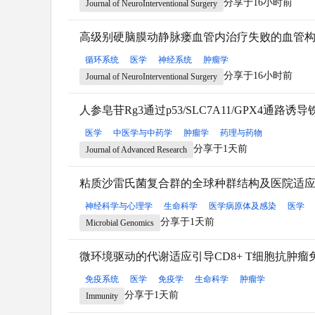
分享于16小时前
Journal of NeuroInterventional Surgery
高级别硬脑膜动静脉瘘血管内治疗失败的血管
循环系统
医学
神经系统
肿瘤学
分享于16小时前
Journal of NeuroInterventional Surgery
人参皂苷Rg3通过p53/SLC7A11/GPX4通
医学
中医学与中药学
肿瘤学
药理与药物
分享于1天前
Journal of Advanced Research
粘质沙雷氏菌复合群的全球种群结构及医院适
神经科学与心理学
生命科学
医学病原体及感染
医学
分享于1天前
Microbial Genomics
微环境驱动的代谢适应引导CD8+ T细胞抗肿瘤
免疫系统
医学
免疫学
生命科学
肿瘤学
分享于1天前
Immunity