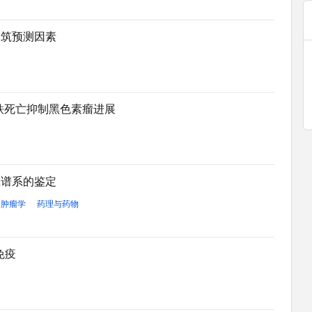
构筑预测因素
路诱导铁死亡抑制黑色素瘤进展
应谱系的鉴定
肿瘤学
药理与药物
免疫