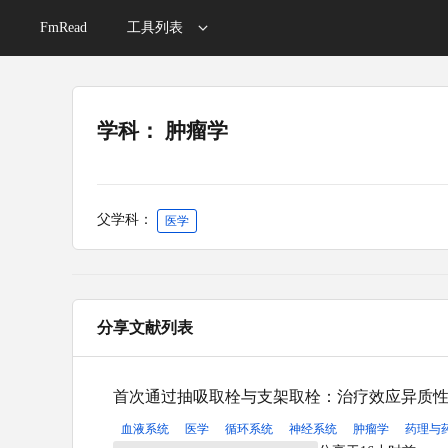
FmRead
工具列表
学科： 肿瘤学
父学科：
医学
分享文献列表
首次通过抽吸取栓与支架取栓：治疗效应异质
血液系统
医学
循环系统
神经系统
肿瘤学
药理与