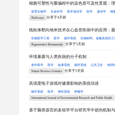
细胞可塑性与重编程中的染色质可及性景观：
发育生物学
生命科学
医学遗传学
医学
遗传学
细
分享于4天前
BioEssays
线粒体靶向纳米技术在心血管疾病中的应用：
生物医学工程
医学
循环系统
生物材料、成像及组织工
分享于5天前
Regenerative Biomaterials
环境暴露与人类疾病的分子机制
老年医学
医学
血液系统
循环系统
公共卫生
地球
分享于5天前
Nature Reviews Genetics
高强度电子游戏对健康影响的系统综述
循环系统
医学
神经系统
肿瘤学
International Journal of Environmental Research and Public Health
基于脑类器官的多组学平台研究卒中损伤机制