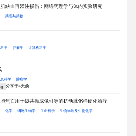
心肌缺血再灌注损伤：网络药理学与体内实验研究
学
药理与药物
息科学
肿瘤学
计算机科学
成
信息科学
肿瘤学
分享于4天前
ing
细胞焦亡用于磁共振成像引导的抗动脉粥样硬化治疗
学
化学
细胞生物学
生命科学
生物物理及生物化学