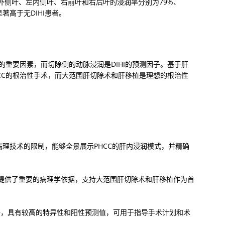
。左外侧叶、左内侧叶、右前叶和右后叶的浸润率分别为79%、
显著高于无DIHI患者。
低的重要因素，而切除侧的动脉浸润是DIHI的预测因子。基于肝
CC的根治性手术，而大范围肝切除术和肝移植是理想的根治性
统病理技术的限制，能够全景展示PHCC的肝内浸润模式，并精确
疗提供了重要的病理学依据，支持大范围肝切除术和肝移植作为首
因子，具有较高的特异性和阳性预测值，可用于指导手术计划和术