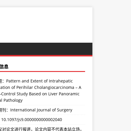
信息
Pattern and Extent of Intrahepatic
tration of Perihilar Cholangiocarcinoma – A
–Control Study Based on Liver Panoramic
al Pathology
：International Journal of Surgery
：
10.1097/js9.0000000000002040
仅对论文进行报道，论文内容不代表本站立场，