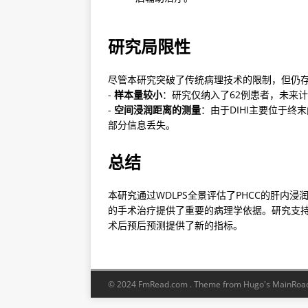
研究局限性
尽管本研究突破了传统病理技术的限制，但仍存
- 
样本量较小
：研究仅纳入了62例患者，未来计
- 
空间浸润距离的测量
：由于DIHI主要位于
部分信息丢失。
总结
本研究通过WDLPS全景评估了PHCC的肝内浸润
的手术治疗提供了重要的病理学依据。研究支持
术后预后预测提供了新的指标。
© 2024 FmRead.com .
Theme from Hugo's MainRoa