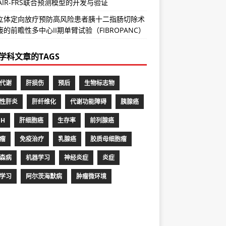
PAIR-FRS联合预测模型的开发与验证
立体定向放疗预防高风险患者胰十二指肠切除术
的前瞻性多中心II期单臂试验（FIBROPANC）
学科文章的TAGS
代谢
肝损伤
预后
生物标志物
性肝炎
肝纤维化
代谢功能障碍
胰腺癌
SH
肝细胞癌
生存率
前列腺癌
瘤
免疫治疗
乳腺癌
胶质母细胞瘤
森病
机器学习
神经炎症
炎症
学习
阿尔茨海默病
肿瘤微环境