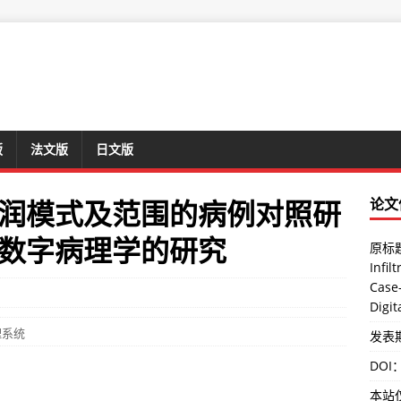
版
法文版
日文版
润模式及范围的病例对照研
论文
数字病理学的研究
原标题：
Infil
Case
Digit
理系统
发表期刊
DOI
本站