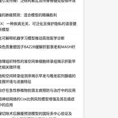
瘤引发颅骨广泛结构紊乱及颅骨骨髓免疫微环境
增强的肺癌预测：混合模型的精确胜利
vRX：一种疾病无关、可泛化且保护隐私的语音健
断模型
化可解释机器学习模型推动高效医学诊断
染色质重塑因子BAZ2B缓解肝脏衰老和MASH纤
物理组织特性的准空间单细胞转录组揭示肝脏早
老相关微环境
胞和空间转录组测序揭示早发与晚发前列腺癌的
性微环境与进展特征
治疗在急性移植物抗宿主病预防与治疗中的应用
图神经网络的Cox比例风险模型增强及其在癌症
中的应用
腺切除术后胰瘘预测模型的国际多中心验证及