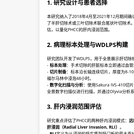
1. 研究设计与患者选择
本研究纳入了2018年4月至2021年12月期
了半肝切除术或三叶切除术联合尾状叶切除术。研
估，以量化PHCC的肝内浸润范围。
2. 病理标本处理与WDLPS构建
研究团队开发了WDLPS，用于全景展示肝切除
- 
标本处理
：手术切除的肝脏标本立即通过血管和
- 
切片制备
：标本沿长轴连续切片，厚度为8-1
福尔马林中浸泡48小时。

- 
数字化扫描与分析
：使用Sakura IVS-4
全景数字扫描仪进行扫描，并通过Olyvia分
3. 肝内浸润范围评估
研究重点评估了PHCC的两种肝内浸润模式：
远端
肝浸润（Radial Liver Invasion, RLI）
。

- 
RLI
定义为从浸润的肝实质到肝门板的最大直线