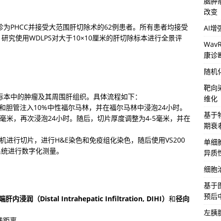
脑肿
改变
间确诊为PHCC并接受大范围肝切除术的62例患者。所有患者均接受
AI
究使用WDLPS对大于10×10厘米的肝切除标本进行全景评
Wa
康诊
随机
靶向
标本中的肿瘤及其周围肝组织。具体流程如下：

维化
胆管注入10%中性福尔马林，并在福尔马林中浸泡24小时。

基于
0毫米，再次浸泡24小时。随后，切片厚度调整为4-5毫米，并在
期衰
10切片机进行切片，进行H&E染色和免疫组化染色，随后使用VS200
单细
析系统进行数字化测量。
异质
细胞
基于
预后
肝内浸润（Distal Intrahepatic Infiltration, DIHI）
和
径向
左胰
距离。
