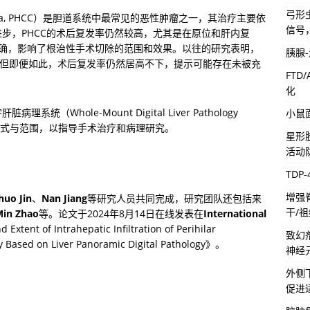
弓形虫
rcinoma, PHCC）是胆道系统中最常见的恶性肿瘤之一，其治疗主要依
信号
步，PHCC的术后复发率仍然较高，尤其是在原位和肝内复
明确，影响了根治性手术切除的范围和效果。以往的研究表明，
胰腺
内，但即便如此，术后复发率仍然居高不下，提示可能存在未被充
FTD
化
hole-Mount Digital Liver Pathology 
小鼠
内浸润模式与范围，以指导手术治疗和病理研究。
星形
活动
TDP
增强
huo Jin
、
Nan Jiang
等研究人员共同完成，研究团队还包括来
干/
Min Zhao
等。论文于2024年8月14日在线发表在
International 
nt of Intrahepatic Infiltration of Perihilar 
致幻
y Based on Liver Panoramic Digital Pathology》。
神经
外侧
促进