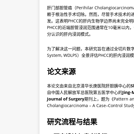
肝门部胆管癌（Perihilar Cholangioca
赖于根治性手术切除。然而，尽管手术技术的进
发。这表明PHCC的肝内生物学边界尚未完全
PHCC的近端胆管浸润范围通常在10毫米以
分认识的肝内浸润模式。
为了解决这一问题，本研究旨在通过全切片数字肝脏病理系统（W
System, WDLPS）全景评估PHCC的肝
论文来源
本论文由来自北京清华长庚医院肝胆胰中心的
S
自中国人民解放军总医院第五医学中心的
Jing-
Journal of Surgery
期刊上，题为《Pattern and Exte
Cholangiocarcinoma – A Case–Control Stud
研究流程与结果