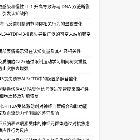
感染和慢性 IL-1 升高导致海马 DNA 双链断裂
，引发认知缺陷
-海马反馈机制调节抑郁相关行为的昼夜变化
/ALS中TDP-43核丧失导致广泛的可变末端加聚变
面部表情揭示潜在认知变量及其神经相关性
胶质细胞Ca2+通过限制运动学习期间树突重复
防止突触去增强
-43丧失诱导ALS/FTD中的隐匿多腺苷酸化
脊髓损伤后AMPA受体信号促进室管膜来源神经
祖细胞迁移及功能恢复
剂5-HT2A受体激动剂对神经血管耦合和脑功能
元及血流动力学测量的差异影响
下丘脑表达瘦素受体的神经元群体通过对抗焦虑
适应性行为反应