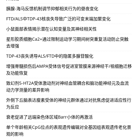
胰腺-海马反馈机制调节抑郁相关行为的昼夜变化
FTD/ALS中TDP-43核丧失导致广泛的可变末端加聚变化
小鼠面部表情揭示潜在认知变量及其神经相关性
星形胶质细胞Ca2+通过限制运动学习期间树突重复活动防止突触
去增强
TDP-43丧失诱导ALS/FTD中的隐匿多腺苷酸化
增强脊髓损伤后AMPA受体信号促进室管膜来源神经干/祖细胞迁移
及功能恢复
致幻剂5-HT2A受体激动剂对神经血管耦合和脑功能神经元及血流
动力学测量的差异影响
外侧下丘脑表达瘦素受体的神经元群体通过对抗焦虑促进适应性行
为反应
衰老促进了远端染色体区域Barr小体的再激活
单个年龄相关CpG位点的表观遗传编辑对全基因组表观遗传老化景
观的影响