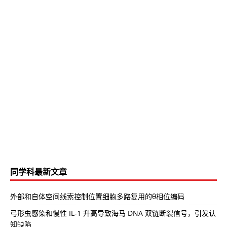
同学科最新文章
外部和自体空间线索控制位置细胞多路复用的θ相位编码
弓形虫感染和慢性 IL-1 升高导致海马 DNA 双链断裂信号，引发认
知缺陷