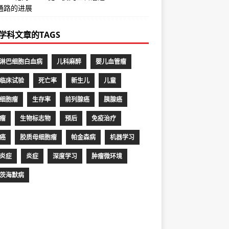
通路的进展
学科文章的TAGS
淋巴细胞白血病
儿科麻醉
婴儿血管瘤
临床试验
死亡率
新生儿
儿童
细胞瘤
生存率
前列腺癌
胰腺癌
瘤
生物标志物
预后
免疫治疗
癌
胶质母细胞瘤
帕金森病
机器学习
炎症
炎症
深度学习
肿瘤微环境
茨海默病