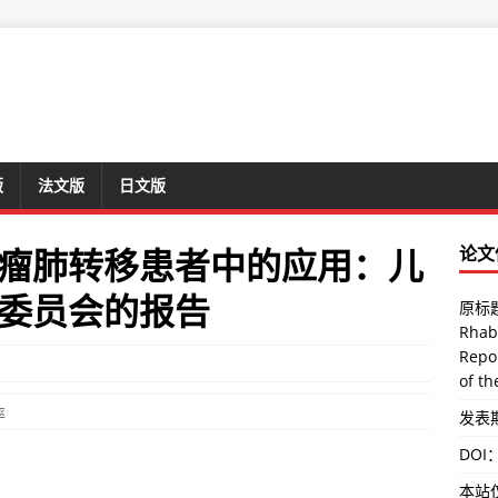
版
法文版
日文版
瘤肺转移患者中的应用：儿
论文
委员会的报告
原标题：
Rhab
Repo
of th
率
发表期刊
DOI
本站