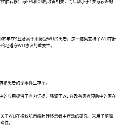
性肺转移）与EFS和OS的改善相关，而年龄小于1岁与较差的
5年EFS显著高于未接受WLI的患者。这一结果支持了WLI在肺
格地遵守WLI协议的重要性。
肺转移患者的无事件生存率。
者中的应用提供了有力证据，强调了WLI在改善患者预后中的潜在
关于WLI在横纹肌肉瘤肺转移患者中疗效的研究，采用了前瞻
准确性。