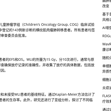
脑肿
改变
基于音
风格识
学组（Children’s Oncology Group, COG）临床试验
AI
T0431）中登记的143例新诊断的横纹肌肉瘤肺转移患者。所有患者均签
理审查委员会批准。
RD
Wa
康诊
随机
者的EFS和OS。WLI的剂量为15 Gy，分10次进行，通常与原
审查确保放疗记录的准确性，并收集了放疗的具体数据，包括放
单细
原因。
异质
细胞
炎症
未接受WLI患者的基线特征。通过Kaplan-Meier方法估计了
FL
较了两组患者的生存率。此外，研究还进行了亚组分析，探讨了不同临
疗效
通过S