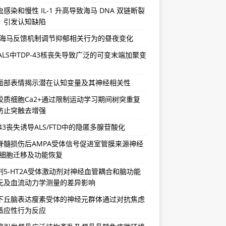
感染和慢性 IL-1 升高导致海马 DNA 双链断裂
，引发认知缺陷
-海马反馈机制调节抑郁相关行为的昼夜变化
/ALS中TDP-43核丧失导致广泛的可变末端加聚变
面部表情揭示潜在认知变量及其神经相关性
胶质细胞Ca2+通过限制运动学习期间树突重复
防止突触去增强
-43丧失诱导ALS/FTD中的隐匿多腺苷酸化
脊髓损伤后AMPA受体信号促进室管膜来源神经
祖细胞迁移及功能恢复
剂5-HT2A受体激动剂对神经血管耦合和脑功能
元及血流动力学测量的差异影响
下丘脑表达瘦素受体的神经元群体通过对抗焦虑
适应性行为反应