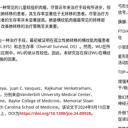
弓形虫
RMS）是一种常见的儿童软组织肉瘤，尽管近年来治疗手段有所进步，但
信号
是肺转移的患者，其生存率显著低于无转移的患者。尽管治疗方
患者的生存率并未显著提高。肺是横纹肌肉瘤最常见的转移部
胰腺
，改善肺转移的治疗策略至关重要。
FTD
化
n, WLI）作为一种治疗手段，最初被证明在孤立性肺转移的横纹肌肉瘤患者
, EFS）和总生存率（Overall Survival, OS）。然而，WLI在所
小鼠
应用中，WLI的依从性较低。因此，本研究旨在探讨WLI在横纹
星形
实施的因素。
活动
TDP
增强
干/
a、Juan C. Vasquez、Rajkumar Venkatramani、
分别来自Vanderbilt University Medical Center、
致幻
cine、Baylor College of Medicine、Memorial Sloan 
神经
 North Carolina School of Medicine。该论文于2024年9月10日发
外侧
CO）上，DOI为
https://doi.org/10.1200/jco.24.00928。
促进