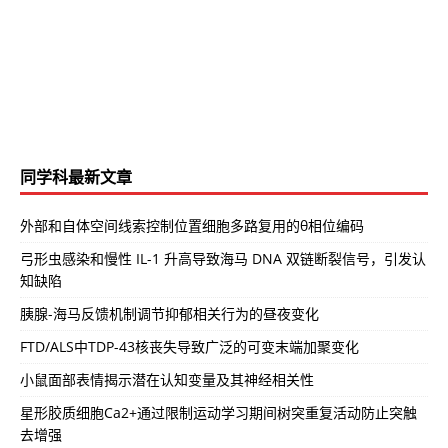
同学科最新文章
外部和自体空间线索控制位置细胞多路复用的θ相位编码
弓形虫感染和慢性 IL-1 升高导致海马 DNA 双链断裂信号，引发认
知缺陷
胰腺-海马反馈机制调节抑郁相关行为的昼夜变化
FTD/ALS中TDP-43核丧失导致广泛的可变末端加聚变化
小鼠面部表情揭示潜在认知变量及其神经相关性
星形胶质细胞Ca2+通过限制运动学习期间树突重复活动防止突触
去增强