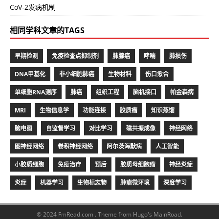
CoV-2发病机制
相同学科文章的TAGS
早期检测
免疫检查点抑制剂
肺腺癌
哮喘
肺损伤
DNA甲基化
非小细胞肺癌
生物材料
伤口愈合
单细胞RNA测序
肺癌
组织工程
脑机接口
帕金森病
MRI
生物信息学
功能连接
胶质瘤
知识蒸馏
脑电图
自监督学习
对比学习
磁共振成像
神经网络
图神经网络
卷积神经网络
阿尔茨海默病
人工智能
小胶质细胞
免疫治疗
预后
胶质母细胞瘤
神经炎症
炎症
机器学习
生物标志物
肿瘤微环境
深度学习
© 2024 FmRead.com .
Theme from Hugo's MainRoad.