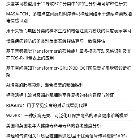
深度学习模型用于12导联ECG分类中的特征分析与可解释性研究
MASA-TCN：多锚点空间感知时序卷积神经网络用于连续与离散脑
电情感识别
用于失衡心电图分类的样本生成和增强注意力模块的深度表示学习
慢性疾病预防的多类别反事实解释估算与一致性评估
基于音频视觉Transformer的孤独症儿童多模态互动风格识别及其
在FOS-R-III量表上的应用
基于空间感知Transformer-GRU的3D OCT图像青光眼增强诊断框
架
AI增强的肺癌预测：混合模型的精确胜利
钙激活钾电流对衰竭心肌细胞室性复极的体内建模与验证
RDGuru：用于罕见疾病的对话式智能代理
WavRX：一种疾病无关、可泛化且保护隐私的语音健康诊断模型
美国和英国老年人健康寿命与寿命的衰老速度分析
神经和气道相关间质巨噬细胞通过I型干扰素信号传导缓解SARS-