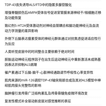
TDP-43丧失诱导ALS/FTD中的隐匿多腺苷酸化
增强脊髓损伤后AMPA受体信号促进室管膜来源神经干/祖细胞迁移
及功能恢复
致幻剂5-HT2A受体激动剂对神经血管耦合和脑功能神经元及血流
动力学测量的差异影响
外侧下丘脑表达瘦素受体的神经元群体通过对抗焦虑促进适应性行
为反应
人类听觉皮层中的时间整合主要依赖于绝对时间
胚胎运动神经元程序因子在出生后运动神经元中重新激活未成熟基
因表达并抑制ALS病理
催产素通过下丘脑-脑干-心脏神经通路调节呼吸性心率变异性
肌肉来源的miR-126调控TDP-43轴突局部合成及其对ALS模型中神
经肌肉接头完整性的影响
脑肿瘤引发颅骨广泛结构紊乱及颅骨骨髓免疫微环境改变
复发性模式补全驱动新皮层对感觉推断的表征