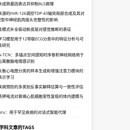
未成熟基因表达并抑制ALS病理
源的miR-126调控TDP-43轴突局部合成及其对
S模型中神经肌肉接头完整性的影响
性模式补全驱动新皮层对感觉推断的表征
学习模型用于12导联ECG分类中的特征分析与可
性研究
SA-TCN：多锚点空间感知时序卷积神经网络用于
与离散脑电情感识别
失衡心电图分类的样本生成和增强注意力模块的
表示学习
疾病预防的多类别反事实解释估算与一致性评估
活钾电流对衰竭心肌细胞室性复极的体内建模与
Guru：用于罕见疾病的对话式智能代理
学科文章的TAGS