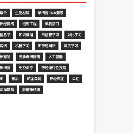
愈合
生物材料
单细胞RNA测序
神经网络
组织工程
脑机接口
信息学
知识蒸馏
自监督学习
对比学习
网络
机器学习
图神经网络
深度学习
标志物
胶质母细胞瘤
人工智能
质细胞
免疫治疗
神经退行性疾病
图
预后
帕金森病
神经炎症
炎症
茨海默病
肿瘤微环境