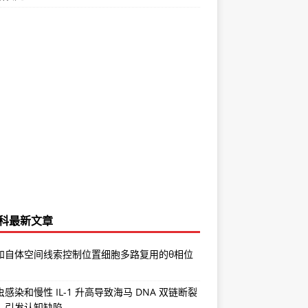
科最新文章
和自体空间线索控制位置细胞多路复用的θ相位
感染和慢性 IL-1 升高导致海马 DNA 双链断裂
，引发认知缺陷