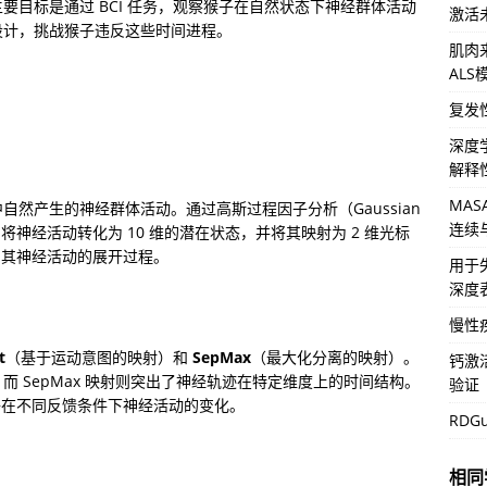
目标是通过 BCI 任务，观察猴子在自然状态下神经群体活动
激活
设计，挑战猴子违反这些时间进程。
肌肉来
AL
复发
深度
解释
MA
中自然产生的神经群体活动。通过高斯过程因子分析（Gaussian 
连续
GPFA），他们将神经活动转化为 10 维的潜在状态，并将其映射为 2 维光标
到其神经活动的展开过程。
用于
深度
慢性
t
（基于运动意图的映射）和 
SepMax
（最大化分离的映射）。
钙激
标，而 SepMax 映射则突出了神经轨迹在特定维度上的时间结构。
验证
子在不同反馈条件下神经活动的变化。
RD
相同