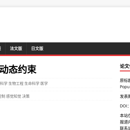
版
法文版
日文版
动态约束
论文
原标题：
科学
生物工程
生命科学
医学
Popul
控制
感觉知觉
决策
发表期刊
DOI
本站
报道
联系站