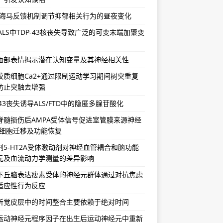
-海马反馈机制调节抑郁相关行为的昼夜变化
/ALS中TDP-43核丧失导致广泛的可变末端加聚变
面部表情揭示潜在认知变量及其神经相关性
胶质细胞Ca2+通过限制运动学习期间树突重复
防止突触去增强
-43丧失诱导ALS/FTD中的隐匿多腺苷酸化
脊髓损伤后AMPA受体信号促进室管膜来源神经
祖细胞迁移及功能恢复
剂5-HT2A受体激动剂对神经血管耦合和脑功能
元及血流动力学测量的差异影响
下丘脑表达瘦素受体的神经元群体通过对抗焦虑
适应性行为反应
听觉皮层中的时间整合主要依赖于绝对时间
运动神经元程序因子在出生后运动神经元中重新