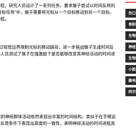
进程，研究人员设计了一系列任务，要求猴子尝试以时间反转的
目标任务”中，猴子需要将光标从一个目标移动到另一个目标，
伤口
进程。
卷积
生物
通过视觉边界限制光标的移动路径，进一步挑战猴子生成时间反
神经
究人员测试了猴子在强激励下是否能够改变其神经活动的时间进
生物
小胶
脑电
阿尔
皮层的神经群体活动依然表现出丰富的时间结构，类似于在手臂运
的反馈条件下表现出高度的一致性，表明神经活动的时间进程具