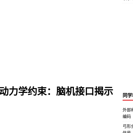
动力学约束：脑机接口揭示
同学
外部
编码
弓形虫
信号