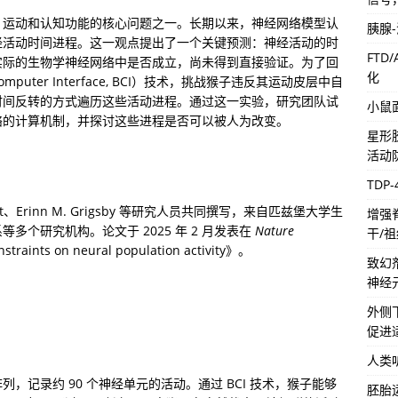
、运动和认知功能的核心问题之一。长期以来，神经网络模型认
胰腺
经活动时间进程。这一观点提出了一个关键预测：神经活动的时
FTD
实际的生物学神经网络中是否成立，尚未得到直接验证。为了回
化
uter Interface, BCI）技术，挑战猴子违反其运动皮层中自
时间反转的方式遍历这些活动进程。通过这一实验，研究团队试
小鼠
络的计算机制，并探讨这些进程是否可以被人为改变。
星形
活动
TDP
enhart、Erinn M. Grigsby 等研究人员共同撰写，来自匹兹堡大学生
增强
个研究机构。论文于 2025 年 2 月发表在 
Nature 
干/
ints on neural population activity》。
致幻
神经
外侧
促进
人类
记录约 90 个神经单元的活动。通过 BCI 技术，猴子能够
胚胎