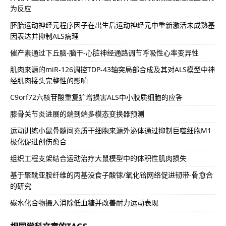
为反应
胚胎运动神经元程序因子在出生后运动神经元中重新激活未成熟基
因表达并抑制ALS病理
催产素通过下丘脑-脑干-心脏神经通路调节呼吸性心率变异性
肌肉来源的miR-126调控TDP-43轴突局部合成及其对ALS模型中神
经肌肉接头完整性的影响
C9orf72六核苷酸重复扩增损害ALS中小胶质细胞的应答
膝骨关节炎进展的端到端多模态变换器预测
运动训练小鼠骨髓间充质干细胞来源外泌体通过抑制巨噬细胞M1
极化促进创伤愈合
组织工程支架结合运动治疗大鼠模型中的体积性肌肉损失
基于聚酰亚胺纤维的丙基没食子酸镓/氧化铪网络促进韧带-骨愈合
的研究
碳水化合物摄入消除低血糖并改善耐力运动表现