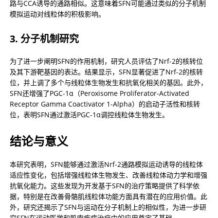
路与CCA诱导的通路相似。这意味着SFN可能通过类似的分子机制
模拟运动对线粒体的积极影响。
3. 分子机制研究
为了进一步阐明SFN的作用机制，研究人员评估了Nrf-2的核转位
及其下游靶基因的表达。结果显示，SFN显著促进了Nrf-2的核转
位，并上调了多个与线粒体生物发生和抗氧化相关的基因。此外，
SFN还增强了PGC-1α（Peroxisome Proliferator-Activated 
Receptor Gamma Coactivator 1-Alpha）的启动子活性和核转
位，表明SFN通过激活PGC-1α调控线粒体生物发生。
结论与意义
本研究表明，SFN能够通过激活Nrf-2通路模拟运动诱导的线粒体
适应性变化，包括增强线粒体生物发生、改善线粒体动力学和增强
抗氧化能力。这些发现为开发基于SFN的治疗策略提供了科学依
据，特别是在改善骨骼肌线粒体功能方面具有潜在的应用价值。此
外，研究还揭示了SFN与运动在分子机制上的相似性，为进一步研
究SFN在运动医学和肌肉疾病治疗中的应用奠定了基础。