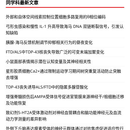
同学科最新文章
外部和自体空间线索控制位置细胞多路复用的θ相位编码
弓形虫感染和慢性 IL-1 升高导致海马 DNA 双链断裂信号，引发认
知缺陷
胰腺-海马反馈机制调节抑郁相关行为的昼夜变化
FTD/ALS中TDP-43核丧失导致广泛的可变末端加聚变化
小鼠面部表情揭示潜在认知变量及其神经相关性
星形胶质细胞Ca2+通过限制运动学习期间树突重复活动防止突触
去增强
TDP-43丧失诱导ALS/FTD中的隐匿多腺苷酸化
增强脊髓损伤后AMPA受体信号促进室管膜来源神经干/祖细胞迁移
及功能恢复
致幻剂5-HT2A受体激动剂对神经血管耦合和脑功能神经元及血流
动力学测量的差异影响
外侧下丘脑表达瘦素受体的神经元群体通过对抗焦虑促进适应性行