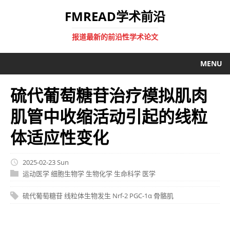
FMREAD学术前沿
报道最新的前沿性学术论文
MENU
硫代葡萄糖苷治疗模拟肌肉
肌管中收缩活动引起的线粒
体适应性变化
2025-02-23 Sun
运动医学
细胞生物学
生物化学
生命科学
医学
硫代葡萄糖苷
线粒体生物发生
Nrf-2
PGC-1α
骨骼肌