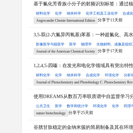
基于氟化芳香族小分子的射频识别标签：通过
材料化学
化学
纳米科学
化学工程及工业化学
合成
分享于11天前
Angewandte Chemie International Edition
3,5-双(2-六氟异丙氧基)苯基：一种超氟化、
影像医学与核医学
医学
物理学
生物材料、成像及组织
分享于17天前
Journal of the American Chemical Society
1,2,4,5-四嗪：在发光和电化学领域具有突出
材料化学
化学
纳米科学
合成化学
环境化学
分析
Journal of Photochemistry and Photobiology C: Photochemistry Re
使用DREAMS从数百万串联质谱中自监督学习
公共卫生
医学
数学和统计学
环境化学
化学
药理
分享于25天前
nature biotechnology
谷胱甘肽稳定的金纳米簇的简易制备及其在环境水样中