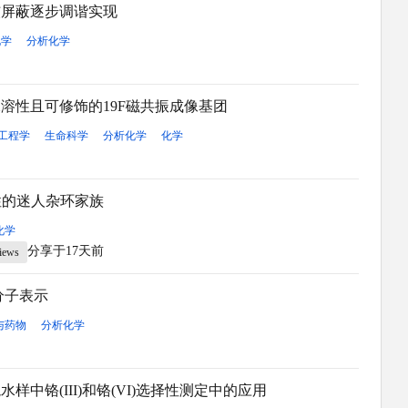
核屏蔽逐步调谐实现
化学
分析化学
高水溶性且可修饰的19F磁共振成像基团
工程学
生命科学
分析化学
化学
特性的迷人杂环家族
化学
分享于17天前
views
分子表示
与药物
分析化学
铬(III)和铬(VI)选择性测定中的应用