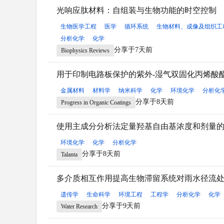
光响应肽材料：自组装与生物功能的时空控制
生物医学工程
医学
循环系统
生物材料、成像及组织工
分析化学
化学
分享于7天前
Biophysics Reviews
用于印制电路板保护的紫外-湿气双固化丙烯酸
金属材料
材料学
纳米科学
化学
环境化学
分析化
分享于8天前
Progress in Organic Coatings
使用主成分分析法定量羟基自由基浓度和剂量的
环境化学
化学
分析化学
分享于8天前
Talanta
多介质相互作用提高生物滞留系统对雨水径流
遗传学
生命科学
环境工程
工程学
分析化学
化学
分享于9天前
Water Research