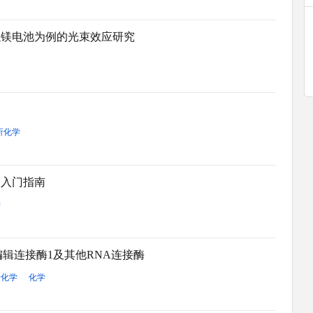
以镁电池为例的光束效应研究
析化学
的入门指南
学
辑连接酶1及其他RNA连接酶
析化学
化学