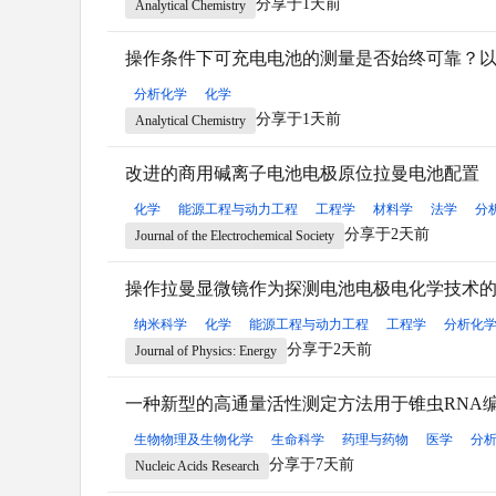
分享于1天前
Analytical Chemistry
操作条件下可充电电池的测量是否始终可靠？
分析化学
化学
分享于1天前
Analytical Chemistry
改进的商用碱离子电池电极原位拉曼电池配置
化学
能源工程与动力工程
工程学
材料学
法学
分
分享于2天前
Journal of the Electrochemical Society
操作拉曼显微镜作为探测电池电极电化学技术
纳米科学
化学
能源工程与动力工程
工程学
分析化
分享于2天前
Journal of Physics: Energy
一种新型的高通量活性测定方法用于锥虫RNA编
生物物理及生物化学
生命科学
药理与药物
医学
分
分享于7天前
Nucleic Acids Research