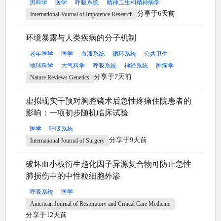
男科学
医学
呼吸系统
精神卫生和精神病学
分享于6天前
International Journal of Impotence Research
环境暴露与人类疾病的分子机制
老年医学
医学
血液系统
循环系统
公共卫生
地球科学
大气科学
呼吸系统
神经系统
肿瘤学
分享于7天前
Nature Reviews Genetics
虚拟现实干预对胸腔镜术后急性疼痛住院患者的
影响：一项初步随机临床试验
医学
呼吸系统
分享于9天前
International Journal of Surgery
破坏血小板衍生趋化因子异源复合物可防止急性
肺损伤中的中性粒细胞外渗
呼吸系统
医学
American Journal of Respiratory and Critical Care Medicine
分享于12天前