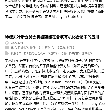
神经网络，ANN）的创新方法。通过这种方法，他们不仅能够高
效合成多种化学组成的钙钛矿材料，还能够通过光学数据准确预测
其化学组成。这一研究为钙钛矿材料的快速筛选和优化提供了新的
工具。 论文来源 该研究由来自Michigan State Un...
稀疏贝叶斯委员会机器势能在含氧有机化合物中的应用
2025-4-21
化学
,
有机化学
,
物理化学
,
计算化学
,
化学工程
,
材料学
,
机器学习
贝叶斯委员会机器
含氧有机化合物
原子间势
计算化学
学术背景 在材料科学和化学领域，理解材料在原子层面的性质至
关重要。然而，传统的原子间势能计算方法（如密度泛函理论，
DFT）虽然精度高，但计算成本极高，难以应用于大规模系统。近
年来，机器学习（ML）势能在原子模拟中的应用取得了显著进
展，特别是基于高斯过程（Gaussian Process, GP）的ML势能，
因其在主动学习、不确定性预测和低数据需求方面的优势而备受关
注。然而，基于核函数的模型在处理大规模数据集时面临严重的扩
展性问题，尤其是当数据集规模超过10^4时，计算复杂度急剧增
加，难以实现真正的通用性。 为了应对这一挑战，Soohaeng Yoo
Willow、Seungwon Kim等作者提出了一种新的稀疏贝叶斯委员