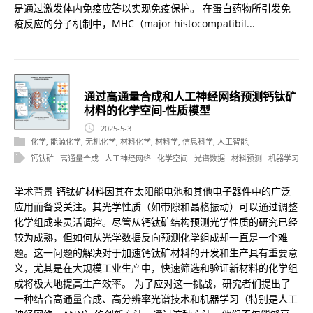
是通过激发体内免疫应答以实现免疫保护。 在蛋白药物所引发免
疫反应的分子机制中，MHC（major histocompatibil...
通过高通量合成和人工神经网络预测钙钛矿
材料的化学空间-性质模型
2025-5-3
化学
,
能源化学
,
无机化学
,
材料化学
,
材料学
,
信息科学
,
人工智能
,
钙钛矿
高通量合成
人工神经网络
化学空间
光谱数据
材料预测
机器学习
学术背景 钙钛矿材料因其在太阳能电池和其他电子器件中的广泛
应用而备受关注。其光学性质（如带隙和晶格振动）可以通过调整
化学组成来灵活调控。尽管从钙钛矿结构预测光学性质的研究已经
较为成熟，但如何从光学数据反向预测化学组成却一直是一个难
题。这一问题的解决对于加速钙钛矿材料的开发和生产具有重要意
义，尤其是在大规模工业生产中，快速筛选和验证新材料的化学组
成将极大地提高生产效率。 为了应对这一挑战，研究者们提出了
一种结合高通量合成、高分辨率光谱技术和机器学习（特别是人工