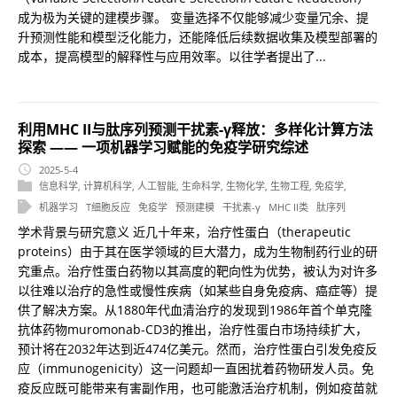
成为极为关键的建模步骤。 变量选择不仅能够减少变量冗余、提
升预测性能和模型泛化能力，还能降低后续数据收集及模型部署的
成本，提高模型的解释性与应用效率。以往学者提出了...
利用MHC II与肽序列预测干扰素-γ释放：多样化计算方法
探索 —— 一项机器学习赋能的免疫学研究综述
2025-5-4
信息科学
,
计算机科学
,
人工智能
,
生命科学
,
生物化学
,
生物工程
,
免疫学
,
机器学习
T细胞反应
免疫学
预测建模
干扰素-γ
MHC II类
肽序列
学术背景与研究意义 近几十年来，治疗性蛋白（therapeutic
proteins）由于其在医学领域的巨大潜力，成为生物制药行业的研
究重点。治疗性蛋白药物以其高度的靶向性为优势，被认为对许多
以往难以治疗的急性或慢性疾病（如某些自身免疫病、癌症等）提
供了解决方案。从1880年代血清治疗的发现到1986年首个单克隆
抗体药物muromonab-CD3的推出，治疗性蛋白市场持续扩大，
预计将在2032年达到近474亿美元。然而，治疗性蛋白引发免疫反
应（immunogenicity）这一问题却一直困扰着药物研发人员。免
疫反应既可能带来有害副作用，也可能激活治疗机制，例如疫苗就