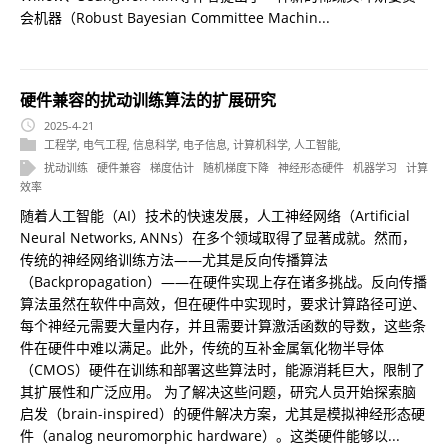
会机器（Robust Bayesian Committee Machin...
硬件兼容的扰动训练算法的扩展研究
2025-4-21
工程学
,
电气工程
,
信息科学
,
电子信息
,
计算机科学
,
人工智能
,
扰动训练
硬件兼容
梯度估计
随机梯度下降
神经形态硬件
机器学习
计算
效率
随着人工智能（AI）技术的快速发展，人工神经网络（Artificial
Neural Networks, ANNs）在多个领域取得了显著成就。然而，
传统的神经网络训练方法——尤其是反向传播算法
（Backpropagation）——在硬件实现上存在诸多挑战。反向传播
算法虽然在软件中高效，但在硬件中实现时，要求计算路径可逆、
每个神经元需要大量内存，并且需要计算激活函数的导数，这些条
件在硬件中难以满足。此外，传统的互补金属氧化物半导体
（CMOS）硬件在训练和部署这些算法时，能源消耗巨大，限制了
其扩展性和广泛应用。 为了解决这些问题，研究人员开始探索脑
启发（brain-inspired）的硬件解决方案，尤其是模拟神经形态硬
件（analog neuromorphic hardware）。这类硬件能够以...