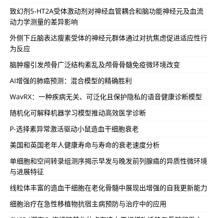
致幻剂5-HT2A受体激动剂对神经血管耦合和脑功能神经元及血流
动力学测量的差异影响
外侧下丘脑表达瘦素受体的神经元群体通过对抗焦虑促进适应性行
为反应
脑肿瘤引发颅骨广泛结构紊乱及颅骨骨髓免疫微环境改变
AI增强的肺癌预测：混合模型的精确胜利
WavRX：一种疾病无关、可泛化且保护隐私的语音健康诊断模型
随机化可解释机器学习模型推动高效医学诊断
P-选择素异常激活驱动小鼠造血干细胞衰老
美国和英国老年人健康寿命与寿命的衰老速度分析
单细胞和空间转录组测序揭示早发与晚发前列腺癌的异质性微环境
与进展特征
线粒体丰富的造血干细胞在老化骨髓中展现出增强的自我更新能力
细胞治疗在急性移植物抗宿主病预防与治疗中的应用