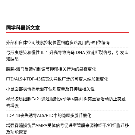
同学科最新文章
外部和自体空间线索控制位置细胞多路复用的θ相位编码
弓形虫感染和慢性 IL-1 升高导致海马 DNA 双链断裂信号，引发认
知缺陷
胰腺-海马反馈机制调节抑郁相关行为的昼夜变化
FTD/ALS中TDP-43核丧失导致广泛的可变末端加聚变化
小鼠面部表情揭示潜在认知变量及其神经相关性
星形胶质细胞Ca2+通过限制运动学习期间树突重复活动防止突触
去增强
TDP-43丧失诱导ALS/FTD中的隐匿多腺苷酸化
增强脊髓损伤后AMPA受体信号促进室管膜来源神经干/祖细胞迁移
及功能恢复