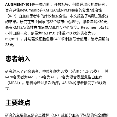
AUGMENT-101
是一项I/II期、开放标签、剂量递增和扩展研究，
旨在评估Revumenib在KMT2Ar或NPM1突变的复发/难治性
（R/R）白血病患者中的疗效和安全性。本文报告了II期注册部分
的结果。研究在五个国家的22个临床中心进行，患者年龄≥30天，
患有KMT2Ar急性白血病或AML伴NPM1突变。Revumenib每12
小时口服一次，剂量为163 mg（体重<40 kg的患者为95 
mg/m²），并与强效细胞色素P450抑制剂联合使用，治疗周期为
28天。
患者纳入
研究纳入了94名患者，中位年龄为37岁（范围：1.3-75岁），其
中78名患者为AML，14名为ALL，2名为混合表型急性白血病
（MPAL）。患者均经过多次治疗，43.6%的患者接受了≥3线治
疗。
主要终点
研究的主要终点是完全缓解（CR）或部分血液学恢复的完全缓解