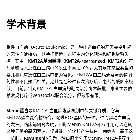
学术背景
急性白血病（Acute Leukemia）是一种由造血细胞基因突变引起
的恶性血液疾病，其特征是造血过程中的分化阻滞和细胞增殖失
控。其中，
KMT2A基因重排（KMT2A-rearranged, KMT2Ar）
在
儿童和成人急性白血病中的发生率高达10%，尤其是在某些类型的
婴儿和儿童急性白血病中更为常见。KMT2Ar白血病通常与药物耐
药性和不良预后相关，尤其是在经过多次治疗后，患者的缓解率极
低。目前，针对KMT2Ar白血病的靶向治疗尚未获批，患者主要依
赖常规化疗或Venetoclax联合治疗，但效果有限。
Menin蛋白
是KMT2Ar白血病发病机制中的关键介质，它与
KMT2A蛋白复合物结合，促进HOX基因的表达，进而驱动白血病
的发生。临床前研究表明，阻断Menin-KMT2A相互作用可以逆转
这种异常的基因表达，促进造血分化并产生抗白血病效应。基于这
一机制，
Revumenib
作为一种口服小分子Menin-KMT2A相互作