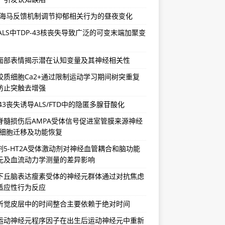
-海马反馈机制调节抑郁相关行为的昼夜变化
/ALS中TDP-43核丧失导致广泛的可变末端加聚变
面部表情揭示潜在认知变量及其神经相关性
胶质细胞Ca2+通过限制运动学习期间树突重复
防止突触去增强
-43丧失诱导ALS/FTD中的隐匿多腺苷酸化
脊髓损伤后AMPA受体信号促进室管膜来源神经
祖细胞迁移及功能恢复
剂5-HT2A受体激动剂对神经血管耦合和脑功能
元及血流动力学测量的差异影响
下丘脑表达瘦素受体的神经元群体通过对抗焦虑
适应性行为反应
听觉皮层中的时间整合主要依赖于绝对时间
运动神经元程序因子在出生后运动神经元中重新