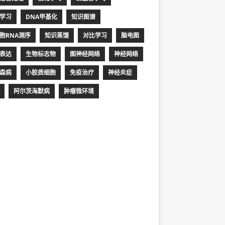
学习
DNA甲基化
知识图谱
胞RNA测序
知识蒸馏
对比学习
脑电图
表达
生物标志物
图神经网络
神经网络
森病
小胶质细胞
免疫治疗
神经炎症
阿尔茨海默病
肿瘤微环境