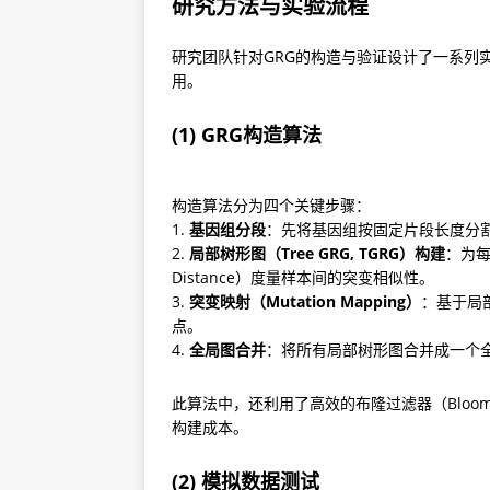
研究方法与实验流程
研究团队针对GRG的构造与验证设计了一系列
用。
(1) GRG构造算法
构造算法分为四个关键步骤：

1. 
基因组分段
：先将基因组按固定片段长度分割，每段长
2. 
局部树形图（Tree GRG, TGRG）构建
：为每
Distance）度量样本间的突变相似性。

3. 
突变映射（Mutation Mapping）
：基于局
点。

4. 
全局图合并
：将所有局部树形图合并成一个全
此算法中，还利用了高效的布隆过滤器（Bloom F
构建成本。
(2) 模拟数据测试