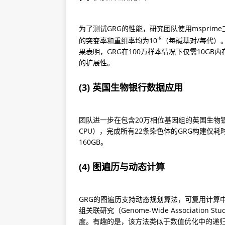
为了测试GRG的性能，研究团队使用msprim
-8
的突变率和重组率均为10
（每碱基对/每代）
果表明，GRG在100万样本情况下仅需10GB
的扩展性。
(3) 英国生物银行数据应用
团队进一步在包含20万相位基因组的英国生物
CPU），完成所有22条染色体的GRG构建仅耗
160GB。
(4) 图遍历与动态计算
GRG的图遍历支持动态规划算法，可复用计算中间结
组关联研究（Genome-Wide Associati
度。有趣的是，该方法类似于数值优化中的递