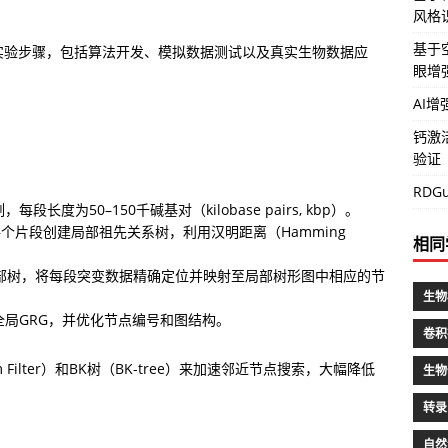
风格识
基于空
实验步骤，包括算法开发、模拟数据测试以及真实生物数据应
眼增
AI
钙激
验证
RD
度为50–150千碱基对（kilobase pairs, kbp）。

个片段创建局部祖先关系树，利用汉明距离（Hamming 
相同
部树，将每段突变数据精确定位并映射至局部树形图中相应的节
生物
局GRG，并优化节点编号和图结构。
卷积
ilter）和BK树（BK-tree）来加速邻近节点搜索，大幅降低
生物
转录
自然