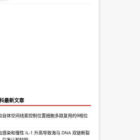
科最新文章
和自体空间线索控制位置细胞多路复用的θ相位
感染和慢性 IL-1 升高导致海马 DNA 双链断裂
，引发认知缺陷