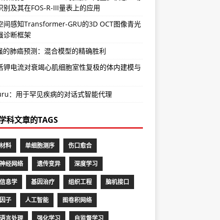
别及其在FOS-R-III量表上的应用
间感知Transformer-GRU的3D OCT图像青光
强诊断框架
增强的肺癌预测：混合模型的精确胜利
活钾电流对衰竭心肌细胞室性复极的体内建模与
Guru：用于罕见疾病的对话式智能代理
学科文章的TAGS
材料
单细胞测序
伤口愈合
神经网络
遗传变异
深度学习
信息学
基因治疗
组织工程
脑机接口
因子
人工智能
图卷积网络
语言处理
强化学习
自监督学习