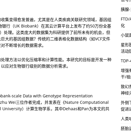
胰腺
FTD
的收集变得愈发普遍，尤其是在人类疾病关联研究领域，基因组
化
银行（UK Biobank）在其云计算平台上发布了约50万份全基
ed）处理。这类庞大的数据集为科研提供了前所未有的机会，但
小鼠
巨大的基因组数据？传统的二维表格化数据结构（如VCF文件
星形
应对不断增长的数据需求。
活动
和处理方法以优化压缩率和计算性能。本研究的目标是开发一种
TDP
，以应对生物银行级别的数据分析需求。
增强
干/
致幻
神经
bank-scale Data with Genotype Representation 
Xinzhu Wei三位作者完成，并发表在《Nature Computational 
外侧
 University）计算生物学系，其中Dehaas和Pan为本文的共
促进
人类
胚胎