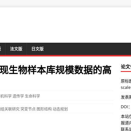
版
法文版
日文版
现生物样本库规模数据的高
论文
原标题：
scale
算机科学
遗传学
生命科学
发表期刊
DOI
因组关联研究
突变节点
图形结构
动态规划
本站
报道
联系站