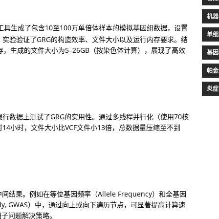
机器
e工具生成了包含10至100万单倍体样本的模拟基因组数据，设置
单细
。实验验证了GRG的构造效率、文件大小以及运行内存要求。结
内存，生成的文件大小为5–26GB（按染色体计算），展现了高效
基因
帕金
炎症
银行数据上测试了GRG的实用性。通过多线程并行化（使用70核
时14小时，文件大小比VCF文件小13倍，总数据量压缩至不到
果。例如在等位基因频率（Allele Frequency）和全基因
on Study, GWAS）中，通过向上或向下遍历节点，可显著提高计算速
归子问题解决策略。