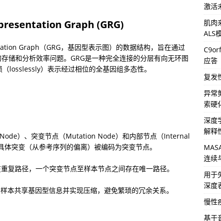
激活
肌肉来
entation Graph (GRG)
AL
ntation Graph（GRG，基因型表示图）的数据结构，旨在通过
C9o
存储和分析效率问题。GRG是一种完全连接的分层有向无环图
应答
它能够无损（losslessly）表示经过相位的全基因组多态性。
复发
异常
索硬
深度
解释
de）、突变节点（Mutation Node）和内部节点（Internal 
，具体突变（从参考序列的偏离）被编码为突变节点。
MA
连续
在重复路径，一个突变节点至样本节点之间存在唯一路径。
用于
深度
个样本共享基因型信息并实现压缩，避免繁琐的冗余关系。
慢性
基于音