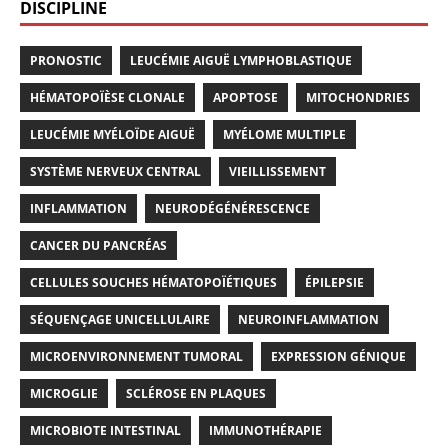
DISCIPLINE
PRONOSTIC
LEUCÉMIE AIGUË LYMPHOBLASTIQUE
HÉMATOPOÏÈSE CLONALE
APOPTOSE
MITOCHONDRIES
LEUCÉMIE MYÉLOÏDE AIGUË
MYÉLOME MULTIPLE
SYSTÈME NERVEUX CENTRAL
VIEILLISSEMENT
INFLAMMATION
NEURODÉGÉNÉRESCENCE
CANCER DU PANCRÉAS
CELLULES SOUCHES HÉMATOPOÏÉTIQUES
ÉPILEPSIE
SÉQUENÇAGE UNICELLULAIRE
NEUROINFLAMMATION
MICROENVIRONNEMENT TUMORAL
EXPRESSION GÉNIQUE
MICROGLIE
SCLÉROSE EN PLAQUES
MICROBIOTE INTESTINAL
IMMUNOTHÉRAPIE