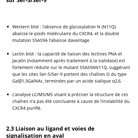
sur Ser-5/Ser-9
Western blot : l’absence de glycosylation N (N11Q) 
abaisse le poids moléculaire du CXCR4, et la double 
mutation S5AS9A l’abaisse davantage.
Lectin blot : la capacité de liaison des lectines PNA et 
Jacalin (notamment après traitement à la sialidase) est 
fortement réduite sur le mutant S5AS9AN11Q, suggérant 
que les sites Ser-5/Ser-9 portent des chaînes O du type 
Galβ1,3GalNAc, terminées par un acide sialique α2,6.
L’analyse LC/MS/MS visant à préciser la structure de ces 
chaînes n’a pas été concluante à cause de l’instabilité du 
CXCR4 purifié.
2.3 Liaison au ligand et voies de 
signalisation en aval