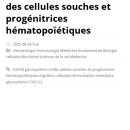
des cellules souches et
progénitrices
hématopoïétiques
2025-06-24 Tue
Hématologie
Immunologie
Médecine fondamentale
Biologie
cellulaire
Biochimie
Sciences de la vie
Médecine
CXCR4
glycosylation O-liée
cellules souches et progénitrices
hématopoïétiques
migration cellulaire
domiciliation médullaire
glycosylation
CXCL12