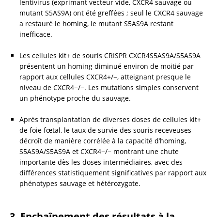
lentivirus (exprimant vecteur vide, CXCR4 sauvage ou 
mutant S5AS9A) ont été greffées ; seul le CXCR4 sauvage 
a restauré le homing, le mutant S5AS9A restant 
inefficace.
Les cellules kit+ de souris CRISPR CXCR4S5AS9A/S5AS9A 
présentent un homing diminué environ de moitié par 
rapport aux cellules CXCR4+/−, atteignant presque le 
niveau de CXCR4−/−. Les mutations simples conservent 
un phénotype proche du sauvage.
Après transplantation de diverses doses de cellules kit+ 
de foie fœtal, le taux de survie des souris receveuses 
décroît de manière corrélée à la capacité d’homing, 
S5AS9A/S5AS9A et CXCR4−/− montrant une chute 
importante dès les doses intermédiaires, avec des 
différences statistiquement significatives par rapport aux 
phénotypes sauvage et hétérozygote.
3. Enchaînement des résultats à la 