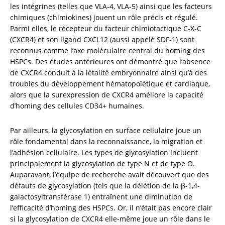
les intégrines (telles que VLA-4, VLA-5) ainsi que les facteurs 
chimiques (chimiokines) jouent un rôle précis et régulé. 
Parmi elles, le récepteur du facteur chimiotactique C-X-C 
(CXCR4) et son ligand CXCL12 (aussi appelé SDF-1) sont 
reconnus comme l’axe moléculaire central du homing des 
HSPCs. Des études antérieures ont démontré que l’absence 
de CXCR4 conduit à la létalité embryonnaire ainsi qu’à des 
troubles du développement hématopoïétique et cardiaque, 
alors que la surexpression de CXCR4 améliore la capacité 
d’homing des cellules CD34+ humaines.
Par ailleurs, la glycosylation en surface cellulaire joue un 
rôle fondamental dans la reconnaissance, la migration et 
l’adhésion cellulaire. Les types de glycosylation incluent 
principalement la glycosylation de type N et de type O. 
Auparavant, l’équipe de recherche avait découvert que des 
défauts de glycosylation (tels que la délétion de la β-1,4-
galactosyltransférase 1) entraînent une diminution de 
l’efficacité d’homing des HSPCs. Or, il n’était pas encore clair 
si la glycosylation de CXCR4 elle-même joue un rôle dans le 