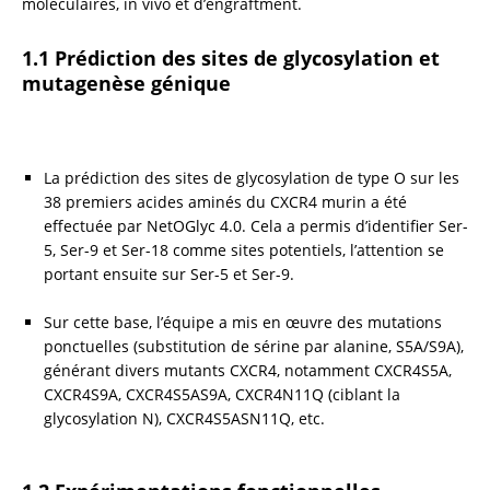
moléculaires, in vivo et d’engraftment.
1.1 Prédiction des sites de glycosylation et 
mutagenèse génique
La prédiction des sites de glycosylation de type O sur les 
38 premiers acides aminés du CXCR4 murin a été 
effectuée par NetOGlyc 4.0. Cela a permis d’identifier Ser-
5, Ser-9 et Ser-18 comme sites potentiels, l’attention se 
portant ensuite sur Ser-5 et Ser-9.
Sur cette base, l’équipe a mis en œuvre des mutations 
ponctuelles (substitution de sérine par alanine, S5A/S9A), 
générant divers mutants CXCR4, notamment CXCR4S5A, 
CXCR4S9A, CXCR4S5AS9A, CXCR4N11Q (ciblant la 
glycosylation N), CXCR4S5ASN11Q, etc.