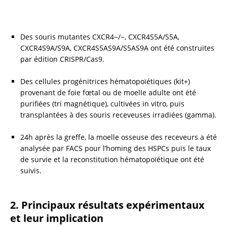
Des souris mutantes CXCR4−/−, CXCR4S5A/S5A, 
CXCR4S9A/S9A, CXCR4S5AS9A/S5AS9A ont été construites 
par édition CRISPR/Cas9.
Des cellules progénitrices hématopoïétiques (kit+) 
provenant de foie fœtal ou de moelle adulte ont été 
purifiées (tri magnétique), cultivées in vitro, puis 
transplantées à des souris receveuses irradiées (gamma).
24h après la greffe, la moelle osseuse des receveurs a été 
analysée par FACS pour l’homing des HSPCs puis le taux 
de survie et la reconstitution hématopoïétique ont été 
suivis.
2. Principaux résultats expérimentaux 
et leur implication