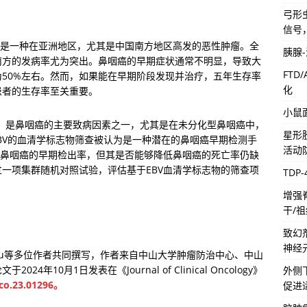
弓形虫
信号
ma, NPC）是一种在亚洲地区，尤其是中国南方地区高发的恶性肿瘤。全
胰腺
南方的发病率尤为突出。鼻咽癌的早期症状通常不明显，导致大
FTD
50%左右。然而，如果能在早期阶段发现并治疗，五年生存率
化
患者的生存率至关重要。
小鼠
us, EBV）是鼻咽癌的主要致病因素之一，尤其是在未分化型鼻咽癌中，
星形
EBV的血清学标志物筛查被认为是一种潜在的鼻咽癌早期检测手
活动
高鼻咽癌的早期检出率，但其是否能够降低鼻咽癌的死亡率仍缺
一项集群随机对照试验，评估基于EBV血清学标志物的筛查项
TDP
增强
干/
致幻
神经
-Qiang Lu等多位作者共同撰写，作者来自中山大学肿瘤防治中心、中山
10月1日发表在《Journal of Clinical Oncology》
外侧
jco.23.01296。
促进