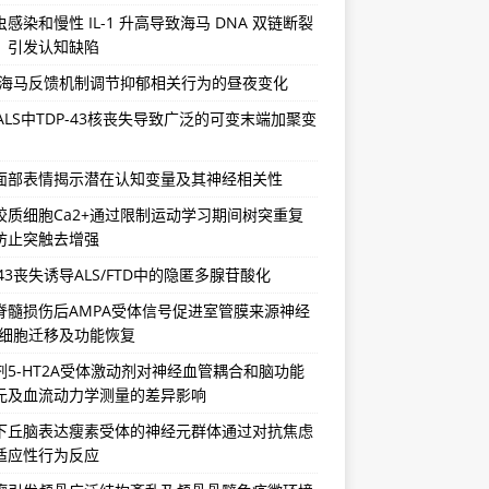
感染和慢性 IL-1 升高导致海马 DNA 双链断裂
，引发认知缺陷
-海马反馈机制调节抑郁相关行为的昼夜变化
/ALS中TDP-43核丧失导致广泛的可变末端加聚变
面部表情揭示潜在认知变量及其神经相关性
胶质细胞Ca2+通过限制运动学习期间树突重复
防止突触去增强
-43丧失诱导ALS/FTD中的隐匿多腺苷酸化
脊髓损伤后AMPA受体信号促进室管膜来源神经
祖细胞迁移及功能恢复
剂5-HT2A受体激动剂对神经血管耦合和脑功能
元及血流动力学测量的差异影响
下丘脑表达瘦素受体的神经元群体通过对抗焦虑
适应性行为反应