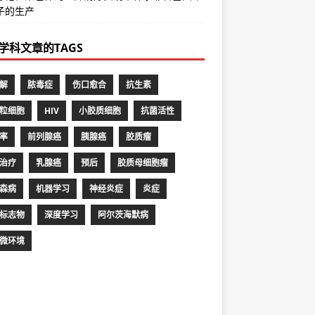
子的生产
学科文章的TAGS
解
脓毒症
伤口愈合
抗生素
粒细胞
HIV
小胶质细胞
抗菌活性
率
前列腺癌
胰腺癌
胶质瘤
治疗
乳腺癌
预后
胶质母细胞瘤
森病
机器学习
神经炎症
炎症
标志物
深度学习
阿尔茨海默病
微环境