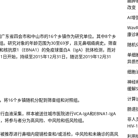
脑肿
改变
AI
Wa
康诊
广东省四会市和中山市的16个乡镇作为研究单位。其中8个乡
组。研究对象的年龄范围为30至69岁，且无鼻咽癌病史。筛查
随机
和核抗原1（EBNA1）的免疫球蛋白A（IgA）抗体检测，而对
单细
日开始，持续至2015年12月31日，随访至2019年12月31
异质
细胞
神经
缓解S
计算
数，将16个乡镇随机分配到筛查组和对照组。
肠道
液采集，样本被送往城市医院进行VCA-IgA和EBNA1-IgA
非人
法，将参与者分为高风险、中风险和低风险组。
HIV
被推荐进行鼻咽内窥镜检查和/或活检，中风险和未确诊的高风
利用