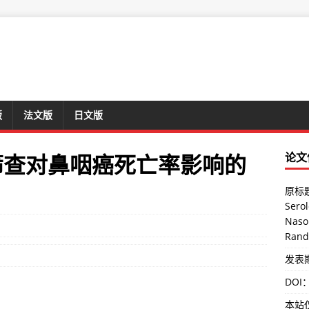
版
法文版
日文版
筛查对鼻咽癌死亡率影响的
论文
原标题：
Sero
Naso
Rand
发表期刊
DOI
本站