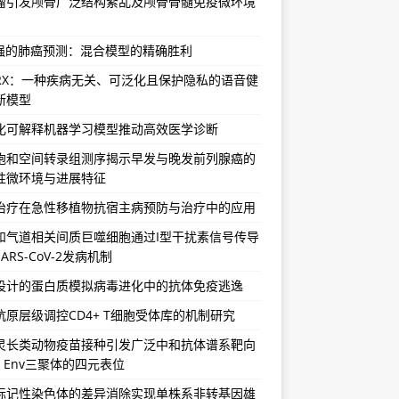
瘤引发颅骨广泛结构紊乱及颅骨骨髓免疫微环境
增强的肺癌预测：混合模型的精确胜利
vRX：一种疾病无关、可泛化且保护隐私的语音健
断模型
化可解释机器学习模型推动高效医学诊断
胞和空间转录组测序揭示早发与晚发前列腺癌的
性微环境与进展特征
治疗在急性移植物抗宿主病预防与治疗中的应用
和气道相关间质巨噬细胞通过I型干扰素信号传导
ARS-CoV-2发病机制
设计的蛋白质模拟病毒进化中的抗体免疫逃逸
抗原层级调控CD4+ T细胞受体库的机制研究
灵长类动物疫苗接种引发广泛中和抗体谱系靶向
-1 Env三聚体的四元表位
标记性染色体的差异消除实现单株系非转基因雄