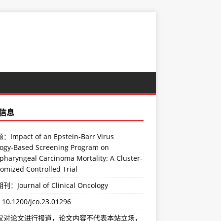
信息
Impact of an Epstein-Barr Virus
logy-Based Screening Program on
pharyngeal Carcinoma Mortality: A Cluster-
omized Controlled Trial
：Journal of Clinical Oncology
：
10.1200/jco.23.01296
仅对论文进行报道，论文内容不代表本站立场，