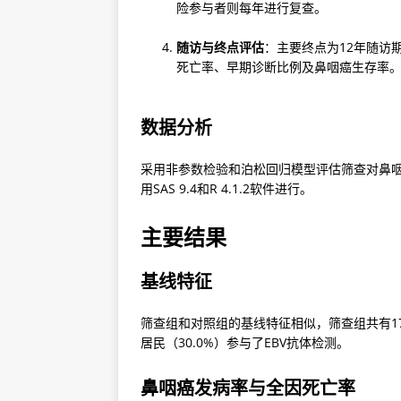
险参与者则每年进行复查。
随访与终点评估
：主要终点为12年随访
死亡率、早期诊断比例及鼻咽癌生存率
数据分析
采用非参数检验和泊松回归模型评估筛查对鼻
用SAS 9.4和R 4.1.2软件进行。
主要结果
基线特征
筛查组和对照组的基线特征相似，筛查组共有174,
居民（30.0%）参与了EBV抗体检测。
鼻咽癌发病率与全因死亡率