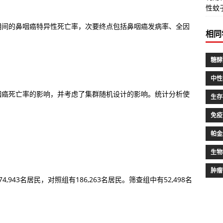
性蚊
期间的鼻咽癌特异性死亡率，次要终点包括鼻咽癌发病率、全因
相同
。
糖酵
中性
咽癌死亡率的影响，并考虑了集群随机设计的影响。统计分析使
生存
免疫
帕金
生物
肿瘤
943名居民，对照组有186,263名居民。筛查组中有52,498名